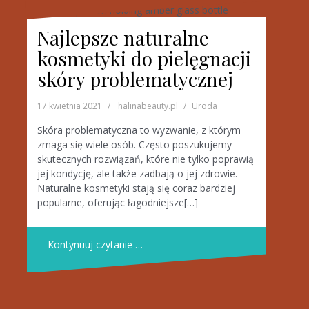
Najlepsze naturalne
kosmetyki do pielęgnacji
skóry problematycznej
17 kwietnia 2021
halinabeauty.pl
Uroda
Skóra problematyczna to wyzwanie, z którym
zmaga się wiele osób. Często poszukujemy
skutecznych rozwiązań, które nie tylko poprawią
jej kondycję, ale także zadbają o jej zdrowie.
Naturalne kosmetyki stają się coraz bardziej
popularne, oferując łagodniejsze[…]
Kontynuuj czytanie …