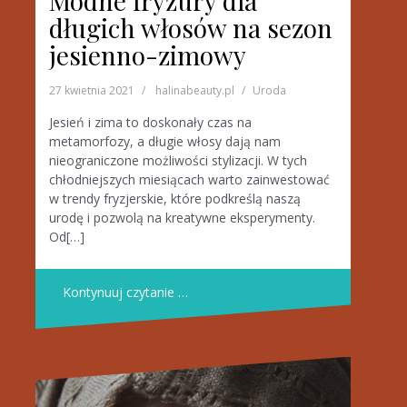
Modne fryzury dla
długich włosów na sezon
jesienno-zimowy
27 kwietnia 2021
halinabeauty.pl
Uroda
Jesień i zima to doskonały czas na
metamorfozy, a długie włosy dają nam
nieograniczone możliwości stylizacji. W tych
chłodniejszych miesiącach warto zainwestować
w trendy fryzjerskie, które podkreślą naszą
urodę i pozwolą na kreatywne eksperymenty.
Od[…]
Kontynuuj czytanie …