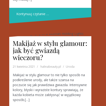
Kontynuuj czytanie …
Makijaż w stylu glamour:
jak być gwiazdą
wieczoru?
21 kwietnia 2021
halinabeauty.pl
Uroda
Makijaż w stylu glamour to nie tylko sposób na
podkreślenie urody, ale także szansa na
poczucie się jak prawdziwa gwiazda. Intensywne
kolory, błyski i wyraziste kontury sprawiają, że
każda kobieta może zabłysnąć w wyjątkowy
sposób.[…]