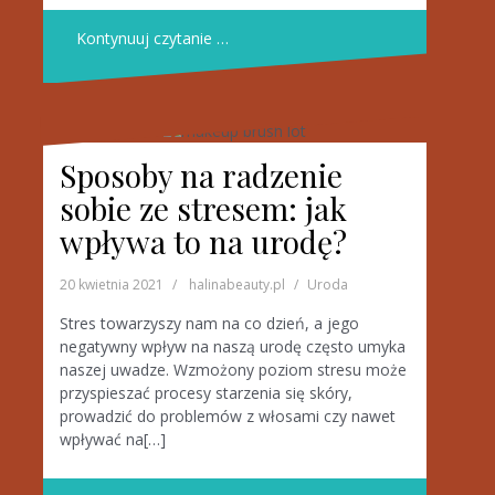
Kontynuuj czytanie …
Sposoby na radzenie
sobie ze stresem: jak
wpływa to na urodę?
20 kwietnia 2021
halinabeauty.pl
Uroda
Stres towarzyszy nam na co dzień, a jego
negatywny wpływ na naszą urodę często umyka
naszej uwadze. Wzmożony poziom stresu może
przyspieszać procesy starzenia się skóry,
prowadzić do problemów z włosami czy nawet
wpływać na[…]