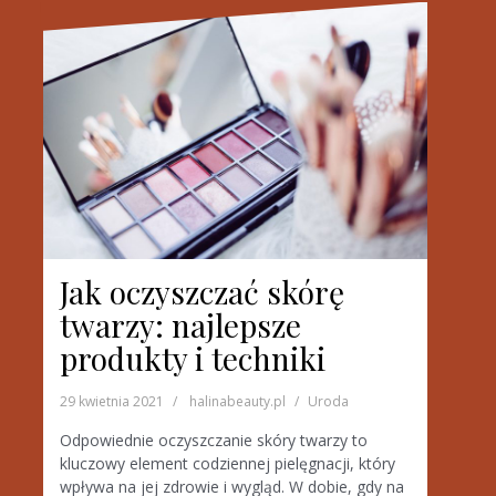
Jak oczyszczać skórę
twarzy: najlepsze
produkty i techniki
29 kwietnia 2021
halinabeauty.pl
Uroda
Odpowiednie oczyszczanie skóry twarzy to
kluczowy element codziennej pielęgnacji, który
wpływa na jej zdrowie i wygląd. W dobie, gdy na