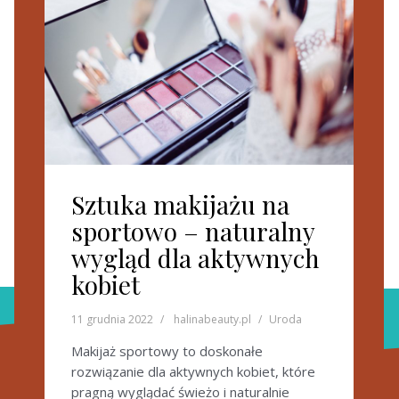
Sztuka makijażu na
sportowo – naturalny
wygląd dla aktywnych
kobiet
11 grudnia 2022
halinabeauty.pl
Uroda
Makijaż sportowy to doskonałe
rozwiązanie dla aktywnych kobiet, które
pragną wyglądać świeżo i naturalnie