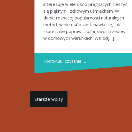
interesuje wiele osób pragnących cieszyć
się pięknym i zdrowym uśmiechem. W
dobie rosnącej popularności naturalnych
metod, wiele osób zastanawia się, jak
skutecznie poprawić kolor swoich zębów
w domowych warunkach. Wśród[…]
Kontynuuj czytanie …
Nawigacja
Starsze wpisy
po
wpisach