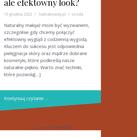
ale efektowny look?
15 grudnia 2022
halinabeauty.pl
Uroda
Naturalny makijaż może być wyzwaniem,
szczególnie gdy chcemy połączyć
efektowny wygląd z codzienną wygodą.
Kluczem do sukcesu jest odpowiednia
pielęgnacja skóry oraz mądrze dobrane
kosmetyki, które podkreślą nasze
naturalne piękno. Warto znać techniki,
które pozwolą[…]
Kontynuuj czytanie …