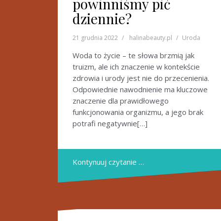
powinniśmy pić
dziennie?
21 grudnia 2022
halinabeauty.pl
Uroda
Woda to życie – te słowa brzmią jak
truizm, ale ich znaczenie w kontekście
zdrowia i urody jest nie do przecenienia.
Odpowiednie nawodnienie ma kluczowe
znaczenie dla prawidłowego
funkcjonowania organizmu, a jego brak
potrafi negatywnie[…]
Kontynuuj czytanie …