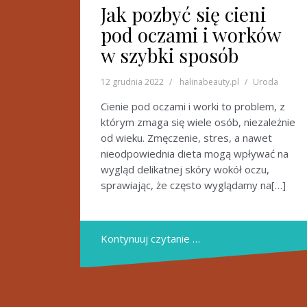
Jak pozbyć się cieni
pod oczami i worków
w szybki sposób
12 grudnia 2022
halinabeauty.pl
Uroda
Cienie pod oczami i worki to problem, z
którym zmaga się wiele osób, niezależnie
od wieku. Zmęczenie, stres, a nawet
nieodpowiednia dieta mogą wpływać na
wygląd delikatnej skóry wokół oczu,
sprawiając, że często wyglądamy na[…]
Kontynuuj czytanie …