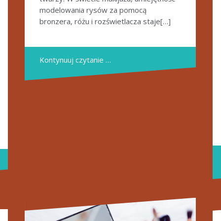
modelowania rysów za pomocą
bronzera, różu i rozświetlacza staje[…]
Kontynuuj czytanie …