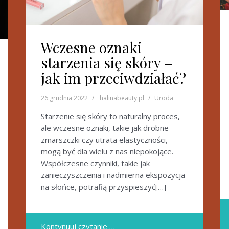
Wczesne oznaki
starzenia się skóry –
jak im przeciwdziałać?
26 grudnia 2022
halinabeauty.pl
Uroda
Starzenie się skóry to naturalny proces,
ale wczesne oznaki, takie jak drobne
zmarszczki czy utrata elastyczności,
mogą być dla wielu z nas niepokojące.
Współczesne czynniki, takie jak
zanieczyszczenia i nadmierna ekspozycja
na słońce, potrafią przyspieszyć[…]
Kontynuuj czytanie …