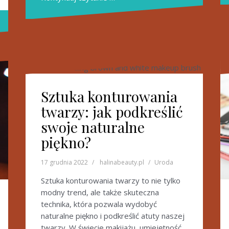
Sztuka konturowania
twarzy: jak podkreślić
swoje naturalne
piękno?
17 grudnia 2022
halinabeauty.pl
Uroda
Sztuka konturowania twarzy to nie tylko
modny trend, ale także skuteczna
technika, która pozwala wydobyć
naturalne piękno i podkreślić atuty naszej
twarzy. W świecie makijażu, umiejętność