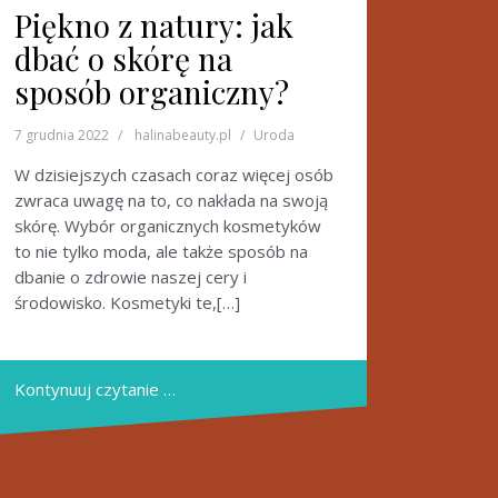
Piękno z natury: jak
dbać o skórę na
sposób organiczny?
7 grudnia 2022
halinabeauty.pl
Uroda
W dzisiejszych czasach coraz więcej osób
zwraca uwagę na to, co nakłada na swoją
skórę. Wybór organicznych kosmetyków
to nie tylko moda, ale także sposób na
dbanie o zdrowie naszej cery i
środowisko. Kosmetyki te,[…]
Kontynuuj czytanie …