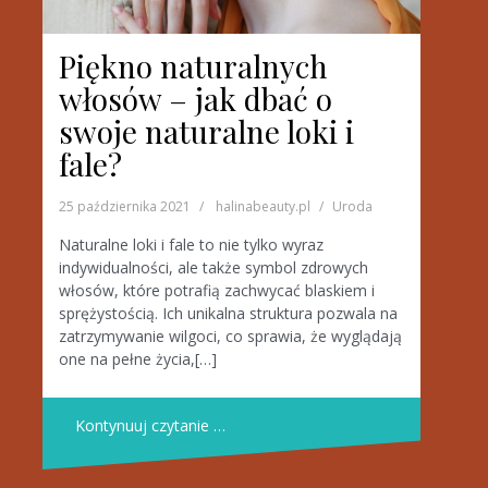
Piękno naturalnych
włosów – jak dbać o
swoje naturalne loki i
fale?
25 października 2021
halinabeauty.pl
Uroda
Naturalne loki i fale to nie tylko wyraz
indywidualności, ale także symbol zdrowych
włosów, które potrafią zachwycać blaskiem i
sprężystością. Ich unikalna struktura pozwala na
zatrzymywanie wilgoci, co sprawia, że wyglądają
one na pełne życia,[…]
Kontynuuj czytanie …