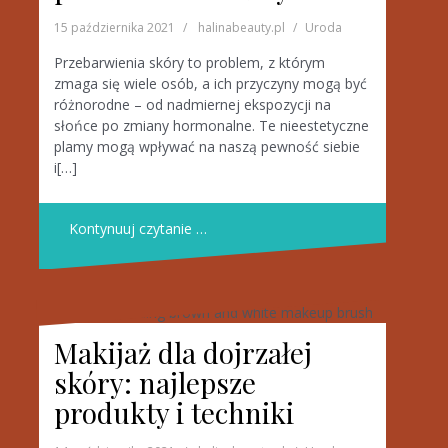
15 października 2021
halinabeauty.pl
Uroda
Przebarwienia skóry to problem, z którym
zmaga się wiele osób, a ich przyczyny mogą być
różnorodne – od nadmiernej ekspozycji na
słońce po zmiany hormonalne. Te nieestetyczne
plamy mogą wpływać na naszą pewność siebie
i[…]
Kontynuuj czytanie …
Makijaż dla dojrzałej
skóry: najlepsze
produkty i techniki