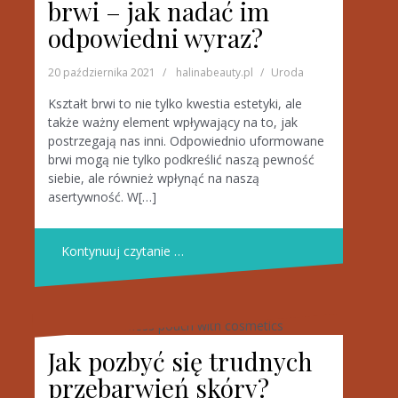
brwi – jak nadać im
odpowiedni wyraz?
20 października 2021
halinabeauty.pl
Uroda
Kształt brwi to nie tylko kwestia estetyki, ale
także ważny element wpływający na to, jak
postrzegają nas inni. Odpowiednio uformowane
brwi mogą nie tylko podkreślić naszą pewność
siebie, ale również wpłynąć na naszą
asertywność. W[…]
Kontynuuj czytanie …
Jak pozbyć się trudnych
przebarwień skóry?