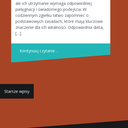
ale ich utrzymanie wymaga odpowiedniej
pielęgnacji i świadomego podejścia. W
codziennym zgiełku łatwo zapomnieć o
podstawowych zasadach, które mają kluczowe
znaczenie dla ich witalności. Odpowiednia dieta,
[…]
Kontynuuj czytanie …
Nawigacja
Starsze wpisy
po
wpisach