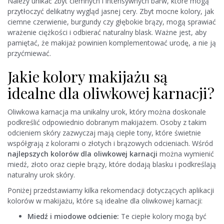
Należy unikać zbyt ciemnych i intensywnych barw, które mogą
przytłoczyć delikatny wygląd jasnej cery. Zbyt mocne kolory, jak
ciemne czerwienie, burgundy czy głębokie brązy, mogą sprawiać
wrażenie ciężkości i odbierać naturalny blask. Ważne jest, aby
pamiętać, że makijaż powinien komplementować urodę, a nie ją
przyćmiewać.
Jakie kolory makijażu są
idealne dla oliwkowej karnacji?
Oliwkowa karnacja ma unikalny urok, który można doskonale
podkreślić odpowiednio dobranym makijażem. Osoby z takim
odcieniem skóry zazwyczaj mają ciepłe tony, które świetnie
współgrają z kolorami o złotych i brązowych odcieniach. Wśród
najlepszych kolorów dla oliwkowej karnacji
można wymienić
miedź, złoto oraz ciepłe brązy, które dodają blasku i podkreślają
naturalny urok skóry.
Poniżej przedstawiamy kilka rekomendacji dotyczących aplikacji
kolorów w makijażu, które są idealne dla oliwkowej karnacji:
Miedź i miodowe odcienie:
Te ciepłe kolory mogą być