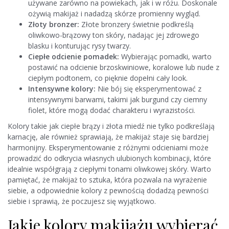
używane zarówno na powiekach, jak i w różu. Doskonale
ożywią makijaż i nadadzą skórze promienny wygląd.
Złoty bronzer:
Złote bronzery świetnie podkreślą
oliwkowo-brązowy ton skóry, nadając jej zdrowego
blasku i konturując rysy twarzy.
Ciepłe odcienie pomadek:
Wybierając pomadki, warto
postawić na odcienie brzoskwiniowe, koralowe lub nude z
ciepłym podtonem, co pięknie dopełni cały look.
Intensywne kolory:
Nie bój się eksperymentować z
intensywnymi barwami, takimi jak burgund czy ciemny
fiolet, które mogą dodać charakteru i wyrazistości.
Kolory takie jak ciepłe brązy i złota miedź nie tylko podkreślają
karnację, ale również sprawiają, że makijaż staje się bardziej
harmonijny. Eksperymentowanie z różnymi odcieniami może
prowadzić do odkrycia własnych ulubionych kombinacji, które
idealnie współgrają z ciepłymi tonami oliwkowej skóry. Warto
pamiętać, że makijaż to sztuka, która pozwala na wyrażenie
siebie, a odpowiednie kolory z pewnością dodadzą pewności
siebie i sprawią, że poczujesz się wyjątkowo.
Jakie kolory makijażu wybierać