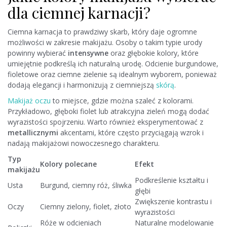
dla ciemnej karnacji?
Ciemna karnacja to prawdziwy skarb, który daje ogromne
możliwości w zakresie makijażu. Osoby o takim typie urody
powinny wybierać
intensywne
oraz głębokie kolory, które
umiejętnie podkreślą ich naturalną urodę. Odcienie burgundowe,
fioletowe oraz ciemne zielenie są idealnym wyborem, ponieważ
dodają elegancji i harmonizują z ciemniejszą
skórą
.
Makijaż oczu
to miejsce, gdzie można szaleć z kolorami.
Przykładowo, głęboki fiolet lub atrakcyjna zieleń mogą dodać
wyrazistości spojrzeniu. Warto również eksperymentować z
metallicznymi
akcentami, które często przyciągają wzrok i
nadają makijażowi nowoczesnego charakteru.
Typ
Kolory polecane
Efekt
makijażu
Podkreślenie kształtu i
Usta
Burgund, ciemny róż, śliwka
głębi
Zwiększenie kontrastu i
Oczy
Ciemny zielony, fiolet, złoto
wyrazistości
Róże w odcieniach
Naturalne modelowanie