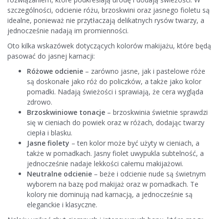
szczególności, odcienie różu, brzoskwini oraz jasnego fioletu są
idealne, ponieważ nie przytłaczają delikatnych rysów twarzy, a
jednocześnie nadają im promienności.
Oto kilka wskazówek dotyczących kolorów makijażu, które będą
pasować do jasnej karnacji:
Różowe odcienie
– zarówno jasne, jak i pastelowe róże
są doskonałe jako róż do policzków, a także jako kolor
pomadki. Nadają świeżości i sprawiają, że cera wygląda
zdrowo.
Brzoskwiniowe tonacje
– brzoskwinia świetnie sprawdzi
się w cieniach do powiek oraz w różach, dodając twarzy
ciepła i blasku.
Jasne fiolety
– ten kolor może być użyty w cieniach, a
także w pomadkach. Jasny fiolet uwypukla subtelność, a
jednocześnie nadaje lekkości całemu makijażowi.
Neutralne odcienie
– beże i odcienie nude są świetnym
wyborem na bazę pod makijaż oraz w pomadkach. Te
kolory nie dominują nad karnacją, a jednocześnie są
eleganckie i klasyczne.