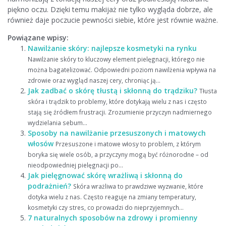
piękno oczu. Dzięki temu makijaż nie tylko wygląda dobrze, ale
również daje poczucie pewności siebie, które jest równie ważne.
Powiązane wpisy:
Nawilżanie skóry: najlepsze kosmetyki na rynku
Nawilżanie skóry to kluczowy element pielęgnacji, którego nie
można bagatelizować. Odpowiedni poziom nawilżenia wpływa na
zdrowie oraz wygląd naszej cery, chroniąc ją...
Jak zadbać o skórę tłustą i skłonną do trądziku?
Tłusta
skóra i trądzik to problemy, które dotykają wielu z nas i często
stają się źródłem frustracji. Zrozumienie przyczyn nadmiernego
wydzielania sebum...
Sposoby na nawilżanie przesuszonych i matowych
włosów
Przesuszone i matowe włosy to problem, z którym
boryka się wiele osób, a przyczyny mogą być różnorodne – od
nieodpowiedniej pielęgnacji po...
Jak pielęgnować skórę wrażliwą i skłonną do
podrażnień?
Skóra wrażliwa to prawdziwe wyzwanie, które
dotyka wielu z nas. Często reaguje na zmiany temperatury,
kosmetyki czy stres, co prowadzi do nieprzyjemnych...
7 naturalnych sposobów na zdrowy i promienny