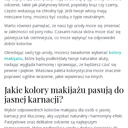
odcienie, takie jak platynowy blond, popielaty brąz czy czarny,
często wskazują na chłodny typ. Jeśli twoje włosy mają
mieszane tony, możesz być osobą o typie neutralnym.
Warto również pamiętać, że nasz typ urody może się zmieniać
w zależności od pory roku. Czasami nasza skóra może stać się
jaśniejsza lub ciemniejsza, co może wpłynąć na odpowiedni
dobór kolorów.
Określając swój typ urody, możesz świadomie wybierać
kolory
makijażu
, które będą podkreślały twoje naturalne atuty,
nadając wygląda harmonię i sprawiając, że będziesz czuć się
pewnie i pięknie. Właściwa paleta kolorystyczna może znacznie
poprawić ogólne wrażenie, jakie wywierasz na innych.
Jakie kolory makijażu pasują do
jasnej karnacji?
Wybór odpowiednich kolorów makijażu dla osób o jasnej
karnacji jest kluczowy, aby uzyskać naturalny i harmonijny efekt.
Pastyelowe oraz delikatne odcienie są najlepszym
rozwiązaniem, które podkreślają urodę i dodają świeżości. W