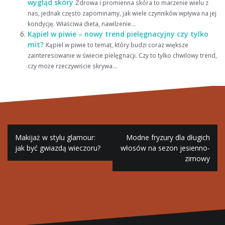
wygląd skóry
Zdrowa i promienna skóra to marzenie wielu z
nas, jednak często zapominamy, jak wiele czynników wpływa na jej
kondycję. Właściwa dieta, nawilżenie...
Kąpiel w piwie – nowy trend pielęgnacyjny czy tylko
mit?
Kąpiel w piwie to temat, który budzi coraz większe
zainteresowanie w świecie pielęgnacji. Czy to tylko chwilowy trend,
czy może rzeczywiście skrywa...
Nawigacja
Makijaż w stylu glamour:
Modne fryzury dla długich
wpisu
jak być gwiazdą wieczoru?
włosów na sezon jesienno-
zimowy