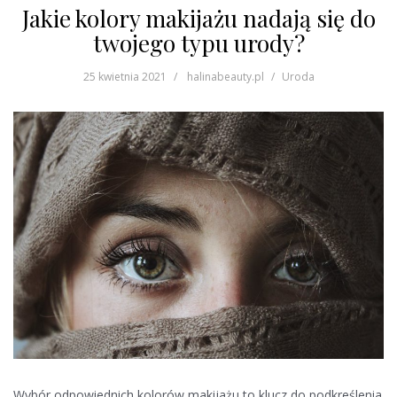
Jakie kolory makijażu nadają się do
twojego typu urody?
25 kwietnia 2021
halinabeauty.pl
Uroda
Wybór odpowiednich kolorów makijażu to klucz do podkreślenia