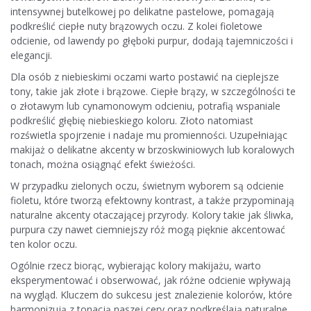
intensywnej butelkowej po delikatne pastelowe, pomagają
podkreślić ciepłe nuty brązowych oczu. Z kolei fioletowe
odcienie, od lawendy po głęboki purpur, dodają tajemniczości i
elegancji.
Dla osób z niebieskimi oczami warto postawić na cieplejsze
tony, takie jak złote i brązowe. Ciepłe brązy, w szczególności te
o złotawym lub cynamonowym odcieniu, potrafią wspaniale
podkreślić głębię niebieskiego koloru. Złoto natomiast
rozświetla spojrzenie i nadaje mu promienności. Uzupełniając
makijaż o delikatne akcenty w brzoskwiniowych lub koralowych
tonach, można osiągnąć efekt świeżości.
W przypadku zielonych oczu, świetnym wyborem są odcienie
fioletu, które tworzą efektowny kontrast, a także przypominają
naturalne akcenty otaczającej przyrody. Kolory takie jak śliwka,
purpura czy nawet ciemniejszy róż mogą pięknie akcentować
ten kolor oczu.
Ogólnie rzecz biorąc, wybierając kolory makijażu, warto
eksperymentować i obserwować, jak różne odcienie wpływają
na wygląd. Kluczem do sukcesu jest znalezienie kolorów, które
harmonizują z tonacją naszej cery oraz podkreślają naturalne