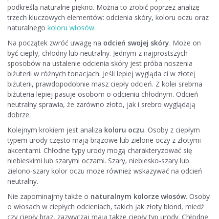
podkreślą naturalne piękno. Można to zrobić poprzez analizę
trzech kluczowych elementów: odcienia skóry, koloru oczu oraz
naturalnego
koloru włosów
.
Na początek zwróć uwagę na
odcień swojej skóry
. Może on
być ciepły, chłodny lub neutralny. Jednym z najprostszych
sposobów na ustalenie odcienia skóry jest próba noszenia
biżuterii w różnych tonacjach. Jeśli lepiej wygląda ci w złotej
biżuterii, prawdopodobnie masz ciepły odcień. Z kolei srebrna
biżuteria lepiej pasuje osobom o odcieniu chłodnym. Odcień
neutralny sprawia, że zarówno złoto, jak i srebro wyglądają
dobrze.
Kolejnym krokiem jest analiza
koloru oczu
. Osoby z ciepłym
typem urody często mają brązowe lub zielone oczy z złotymi
akcentami. Chłodne typy urody mogą charakteryzować się
niebieskimi lub szarymi oczami. Szary, niebiesko-szary lub
zielono-szary kolor oczu może również wskazywać na odcień
neutralny.
Nie zapominajmy także o
naturalnym kolorze włosów
. Osoby
o włosach w ciepłych odcieniach, takich jak złoty blond, miedź
czy ciepły brąz, zazwyczaj mają także ciepły typ urody. Chłodne