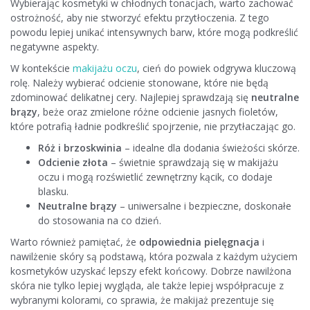
Wybierając kosmetyki w chłodnych tonacjach, warto zachować
ostrożność, aby nie stworzyć efektu przytłoczenia. Z tego
powodu lepiej unikać intensywnych barw, które mogą podkreślić
negatywne aspekty.
W kontekście
makijażu oczu
, cień do powiek odgrywa kluczową
rolę. Należy wybierać odcienie stonowane, które nie będą
zdominować delikatnej cery. Najlepiej sprawdzają się
neutralne
brązy
, beże oraz zmielone różne odcienie jasnych fioletów,
które potrafią ładnie podkreślić spojrzenie, nie przytłaczając go.
Róż i brzoskwinia
– idealne dla dodania świeżości skórze.
Odcienie złota
– świetnie sprawdzają się w makijażu
oczu i mogą rozświetlić zewnętrzny kącik, co dodaje
blasku.
Neutralne brązy
– uniwersalne i bezpieczne, doskonałe
do stosowania na co dzień.
Warto również pamiętać, że
odpowiednia pielęgnacja
i
nawilżenie skóry są podstawą, która pozwala z każdym użyciem
kosmetyków uzyskać lepszy efekt końcowy. Dobrze nawilżona
skóra nie tylko lepiej wygląda, ale także lepiej współpracuje z
wybranymi kolorami, co sprawia, że makijaż prezentuje się