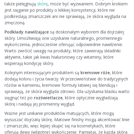
także pielęgnują
skórę
, może być wyzwaniem. Dobrym krokiem
jest sięganie po produkty o lekkiej konsystencji, które nie
podkreślają zmarszczek ani nie sprawiają, że skóra wygląda na
zmęczoną.
Podkłady nawilżające
są doskonałym wyborem dla dojrzałej
skóry. Umożliwiają one uzyskanie naturalnego, promiennego
wykończenia, jednocześnie oferując odpowiednie nawilżenie.
Warto zwrócić uwagę na produkty, które zawierają składniki
aktywne, takie jak kwas hialuronowy czy witaminy, które
wspierają kondycję skóry.
Kolejnym interesującym produktem są
kremowe róże
, które
dodają koloru i życia twarzy. W przeciwieństwie do tradycyjnych
różów w kamieniu, kremowe formuły łatwiej się blendują i
sprawiają, że skóra wygląda zdrowo. Dla uzyskania blasku warto
sięgnąć też po
rozświetlacze
, które optycznie wygładzają
skórę i nadają jej promienny wygląd.
Ważne jest unikanie produktów matujących, które mogą
wysuszać dojrzałą skórę. Matowe finishy mogą akcentować linie
i zmarszczki, więc lepiej skupić się na kosmetykach, które
oferują dewy (wilgotne) wykończenie. Pamiętaj, że każda skóra