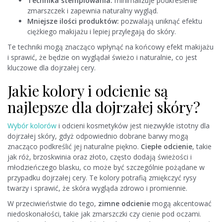
Technika stemplowania:
minimalizuje podkreślenie
zmarszczek i zapewnia naturalny wygląd.
Mniejsze ilości produktów:
pozwalają uniknąć efektu
ciężkiego makijażu i lepiej przylegają do skóry.
Te techniki mogą znacząco wpłynąć na końcowy efekt makijażu
i sprawić, że będzie on wyglądał świeżo i naturalnie, co jest
kluczowe dla dojrzałej cery.
Jakie kolory i odcienie są
najlepsze dla dojrzałej skóry?
Wybór kolorów
i odcieni kosmetyków jest niezwykle istotny dla
dojrzałej skóry, gdyż odpowiednio dobrane barwy mogą
znacząco podkreślić jej naturalne piękno.
Ciepłe odcienie
, takie
jak róż, brzoskwinia oraz złoto, często dodają świeżości i
młodzieńczego blasku, co może być szczególnie pożądane w
przypadku dojrzałej cery. Te kolory potrafią zmiękczyć rysy
twarzy i sprawić, że skóra wygląda zdrowo i promiennie.
W przeciwieństwie do tego,
zimne odcienie
mogą akcentować
niedoskonałości, takie jak zmarszczki czy cienie pod oczami.