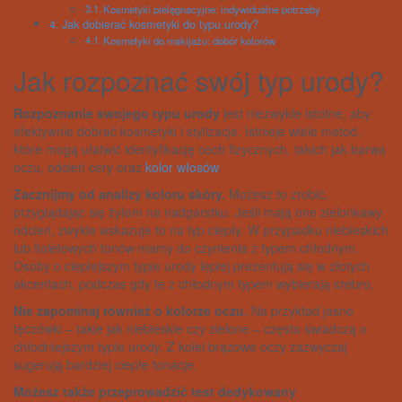
Kosmetyki pielęgnacyjne: indywidualne potrzeby
Jak dobierać kosmetyki do typu urody?
Kosmetyki do makijażu: dobór kolorów
Jak rozpoznać swój typ urody?
Rozpoznanie swojego typu urody
jest niezwykle istotne, aby
efektywnie dobrać kosmetyki i stylizacje. Istnieje wiele metod,
które mogą ułatwić identyfikację cech fizycznych, takich jak barwa
oczu, odcień cery oraz
kolor włosów
.
Zacznijmy od analizy koloru skóry.
Możesz to zrobić,
przyglądając się żyłom na nadgarstku. Jeśli mają one zielonkawy
odcień, zwykle wskazuje to na typ ciepły. W przypadku niebieskich
lub fioletowych tonów mamy do czynienia z typem chłodnym.
Osoby o cieplejszym typie urody lepiej prezentują się w złotych
akcentach, podczas gdy te z chłodnym typem wybierają srebro.
Nie zapominaj również o kolorze oczu.
Na przykład jasne
tęczówki – takie jak niebieskie czy zielone – często świadczą o
chłodniejszym typie urody. Z kolei brązowe oczy zazwyczaj
sugerują bardziej ciepłe tonacje.
Możesz także przeprowadzić test dedykowany