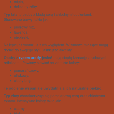
mięta,
delikatny żółty.
Typ lata
to osoby z bladą cerą i chłodnymi odcieniami.
Stonowane barwy, takie jak:
pudrowy róż,
lawenda,
niebieski.
Najlepiej harmonizują z ich wyglądem. W zimowe miesiące mogą
dodać do swojego stylu jaśniejsze akcenty.
Osoby z
typem urody
jesień
mają ciepłą karnację z rudawymi
refleksami. Powinny stawiać na ziemiste kolory:
pomarańczowy,
oliwkowy,
ciepły brąz.
Te odcienie wspaniale uwydatniają ich naturalne piękno.
Typ zimy
charakteryzuje się porcelanową cerą oraz chłodnymi
tonami. Intensywne kolory takie jak:
czarny,
biały,