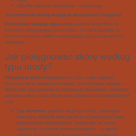
głębokie odcienie niebieskiego i czerwonego.
Te kontrastowe barwy dodają im wyrazistości i elegancji.
Zrozumienie swojego typu urody
pozwala lepiej dobierać
kosmetyki pielęgnacyjne oraz makijaż. To z kolei sprawia, że
można skuteczniej zadbać o swój wygląd i poczuć się bardziej
atrakcyjnie.
Jak pielęgnować skórę według
typu urody?
Pielęgnacja skóry
dostosowana do typu urody odgrywa
kluczową rolę w uzyskaniu zdrowego i promiennego wyglądu.
Ważne jest, aby podejście do pielęgnacji odpowiadało unikalnym
potrzebom skóry, które różnią się w zależności od indywidualnych
cech.
Typ wiosenny:
powinny sięgać po lekkie, nawilżające
kosmetyki, składniki takie jak aloes czy witamina E będą
doskonałe dla delikatnej cery, dodatkowo nie można
zapominać o ochronie przeciwsłonecznej – to istotny
element, który pomoże w prewencji przedwczesnego