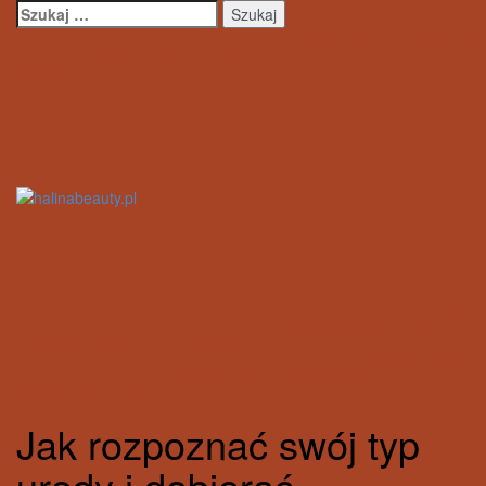
Przejdź
Szukaj:
do
treści
Jak rozpoznać swój typ
urody i dobierać