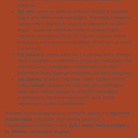
starzenia.
Typ letni:
powinny wybierać produkty bogate w składniki
kojące oraz intensywnie nawilżające, kosmetyki z kwasem
hialuronowym skutecznie utrzymują odpowiedni poziom
wilgoci i wspierają odbudowę barier hydrolipidowych,
regularne stosowanie filtrów UV również zapewni skórze
dodatkową ochronę przed szkodliwym działaniem promieni
słonecznych.
Typ jesienny:
często wiąże się z suchością skóry, dlatego
warto inwestować w intensywne preparaty nawilżające oraz
oleje odżywcze, kosmetyki z masłem shea lub olejem
arganowym będą idealnym wsparciem dla takiej pielęgnacji.
Typ zimowy:
powinny natomiast unikać ciężkich formuł,
lepiej postawić na lekkie emulsje oraz żele nawilżające,
warto także zwrócić uwagę na produkty zawierające
antyoksydanty, które pomogą chronić skórę przed
negatywnymi skutkami środowiska.
W każdej rutynie pielęgnacyjnej niezwykle istotne jest
regularne
oczyszczanie
oraz dobór kosmetyków zgodnych z
indywidualnymi potrzebami cery.
Tylko wtedy można zadbać o
jej zdrowie i atrakcyjny wygląd.