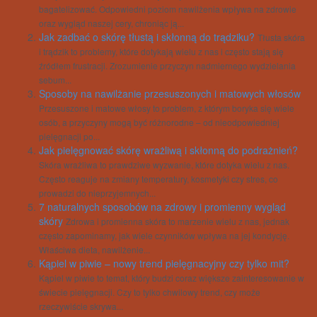
bagatelizować. Odpowiedni poziom nawilżenia wpływa na zdrowie
oraz wygląd naszej cery, chroniąc ją...
Jak zadbać o skórę tłustą i skłonną do trądziku?
Tłusta skóra
i trądzik to problemy, które dotykają wielu z nas i często stają się
źródłem frustracji. Zrozumienie przyczyn nadmiernego wydzielania
sebum...
Sposoby na nawilżanie przesuszonych i matowych włosów
Przesuszone i matowe włosy to problem, z którym boryka się wiele
osób, a przyczyny mogą być różnorodne – od nieodpowiedniej
pielęgnacji po...
Jak pielęgnować skórę wrażliwą i skłonną do podrażnień?
Skóra wrażliwa to prawdziwe wyzwanie, które dotyka wielu z nas.
Często reaguje na zmiany temperatury, kosmetyki czy stres, co
prowadzi do nieprzyjemnych...
7 naturalnych sposobów na zdrowy i promienny wygląd
skóry
Zdrowa i promienna skóra to marzenie wielu z nas, jednak
często zapominamy, jak wiele czynników wpływa na jej kondycję.
Właściwa dieta, nawilżenie...
Kąpiel w piwie – nowy trend pielęgnacyjny czy tylko mit?
Kąpiel w piwie to temat, który budzi coraz większe zainteresowanie w
świecie pielęgnacji. Czy to tylko chwilowy trend, czy może
rzeczywiście skrywa...