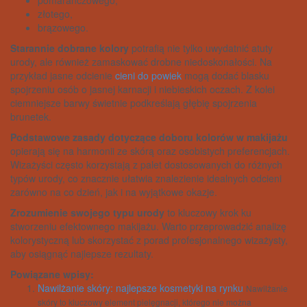
złotego,
brązowego.
Starannie dobrane kolory
potrafią nie tylko uwydatnić atuty
urody, ale również zamaskować drobne niedoskonałości. Na
przykład jasne odcienie
cieni do powiek
mogą dodać blasku
spojrzeniu osób o jasnej karnacji i niebieskich oczach. Z kolei
ciemniejsze barwy świetnie podkreślają głębię spojrzenia
brunetek.
Podstawowe zasady dotyczące doboru kolorów w makijażu
opierają się na harmonii ze skórą oraz osobistych preferencjach.
Wizażyści często korzystają z palet dostosowanych do różnych
typów urody, co znacznie ułatwia znalezienie idealnych odcieni
zarówno na co dzień, jak i na wyjątkowe okazje.
Zrozumienie swojego typu urody
to kluczowy krok ku
stworzeniu efektownego makijażu. Warto przeprowadzić analizę
kolorystyczną lub skorzystać z porad profesjonalnego wizażysty,
aby osiągnąć najlepsze rezultaty.
Powiązane wpisy:
Nawilżanie skóry: najlepsze kosmetyki na rynku
Nawilżanie
skóry to kluczowy element pielęgnacji, którego nie można