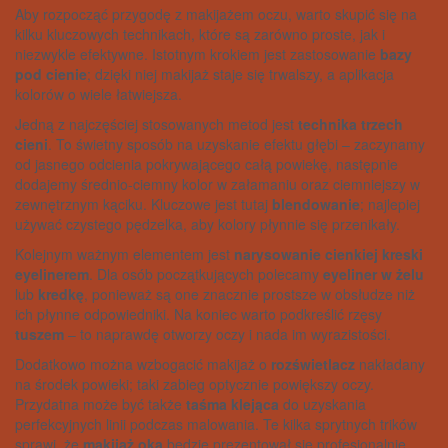
Aby rozpocząć przygodę z makijażem oczu, warto skupić się na
kilku kluczowych technikach, które są zarówno proste, jak i
niezwykle efektywne. Istotnym krokiem jest zastosowanie
bazy
pod cienie
; dzięki niej makijaż staje się trwalszy, a aplikacja
kolorów o wiele łatwiejsza.
Jedną z najczęściej stosowanych metod jest
technika trzech
cieni
. To świetny sposób na uzyskanie efektu głębi – zaczynamy
od jasnego odcienia pokrywającego całą powiekę, następnie
dodajemy średnio-ciemny kolor w załamaniu oraz ciemniejszy w
zewnętrznym kąciku. Kluczowe jest tutaj
blendowanie
; najlepiej
używać czystego pędzelka, aby kolory płynnie się przenikały.
Kolejnym ważnym elementem jest
narysowanie cienkiej kreski
eyelinerem
. Dla osób początkujących polecamy
eyeliner w żelu
lub
kredkę
, ponieważ są one znacznie prostsze w obsłudze niż
ich płynne odpowiedniki. Na koniec warto podkreślić rzęsy
tuszem
– to naprawdę otworzy oczy i nada im wyrazistości.
Dodatkowo można wzbogacić makijaż o
rozświetlacz
nakładany
na środek powieki; taki zabieg optycznie powiększy oczy.
Przydatna może być także
taśma klejąca
do uzyskania
perfekcyjnych linii podczas malowania. Te kilka sprytnych trików
sprawi, że
makijaż oka
będzie prezentował się profesjonalnie