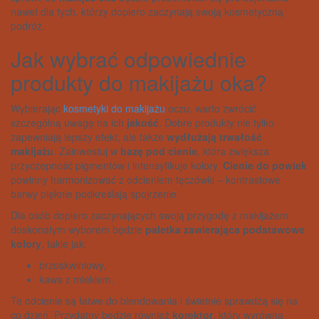
nawet dla tych, którzy dopiero zaczynają swoją kosmetyczną
podróż.
Jak wybrać odpowiednie
produkty do makijażu oka?
Wybierając
kosmetyki do makijażu
oczu, warto zwrócić
szczególną uwagę na ich
jakość
. Dobre produkty nie tylko
zapewniają lepszy efekt, ale także
wydłużają trwałość
makijażu
. Zainwestuj w
bazę pod cienie
, która zwiększa
przyczepność pigmentów i intensyfikuje kolory.
Cienie do powiek
powinny harmonizować z odcieniem tęczówki – kontrastowe
barwy pięknie podkreślają spojrzenie.
Dla osób dopiero zaczynających swoją przygodę z makijażem
doskonałym wyborem będzie
paletka zawierająca podstawowe
kolory
, takie jak:
brzoskwiniowy,
kawa z mlekiem.
Te odcienie są łatwe do blendowania i świetnie sprawdzą się na
co dzień. Przydatny będzie również
korektor
, który wyrówna