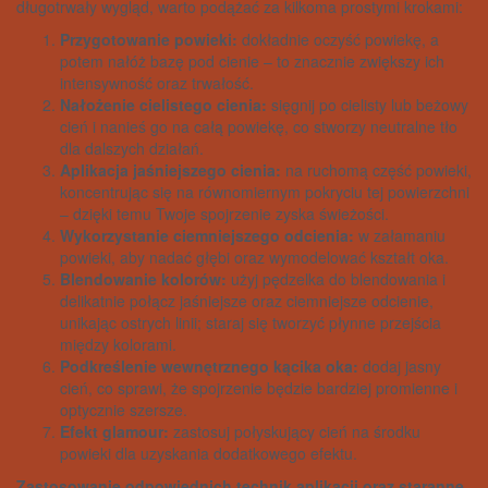
długotrwały wygląd, warto podążać za kilkoma prostymi krokami:
Przygotowanie powieki:
dokładnie oczyść powiekę, a
potem nałóż bazę pod cienie – to znacznie zwiększy ich
intensywność oraz trwałość.
Nałożenie cielistego cienia:
sięgnij po cielisty lub beżowy
cień i nanieś go na całą powiekę, co stworzy neutralne tło
dla dalszych działań.
Aplikacja jaśniejszego cienia:
na ruchomą część powieki,
koncentrując się na równomiernym pokryciu tej powierzchni
– dzięki temu Twoje spojrzenie zyska świeżości.
Wykorzystanie ciemniejszego odcienia:
w załamaniu
powieki, aby nadać głębi oraz wymodelować kształt oka.
Blendowanie kolorów:
użyj pędzelka do blendowania i
delikatnie połącz jaśniejsze oraz ciemniejsze odcienie,
unikając ostrych linii; staraj się tworzyć płynne przejścia
między kolorami.
Podkreślenie wewnętrznego kącika oka:
dodaj jasny
cień, co sprawi, że spojrzenie będzie bardziej promienne i
optycznie szersze.
Efekt glamour:
zastosuj połyskujący cień na środku
powieki dla uzyskania dodatkowego efektu.
Zastosowanie odpowiednich technik aplikacji oraz staranne