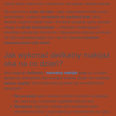
koloryt skóry wokół oczu i skutecznie zamaskuje niedoskonałości.
Nie zapomnij o
tuszu do rzęs
– jego zastosowanie doda oczom
wyrazistości, a także o
produkcie do stylizacji brwi
, który
idealnie uzupełni całość looku. W trakcie zakupów warto zwracać
uwagę na
skład kosmetyków
– unikaj tych zawierających
szkodliwe substancje chemiczne. Odpowiednio dobrane produkty
nie tylko poprawią wygląd oczu, ale też zapewnią
komfort
noszenia przez cały dzień
.
Jak wykonać delikatny makijaż
oka na co dzień?
Aby osiągnąć
delikatny i
naturalny makijaż
oczu
na co dzień,
wystarczy zastosować pięć prostych kroków. Dzięki nim uzyskasz
świeży wygląd
, który doskonale sprawdzi się w codziennych
sytuacjach.
Na początek
warto nałożyć korektor zarówno na powieki,
jak i pod oczy, co pomoże wygładzić koloryt cery.
Następnie
sięgnij po matowy cień w odcieniu kości
słoniowej lub beżu i rozprowadź go równomiernie na całej