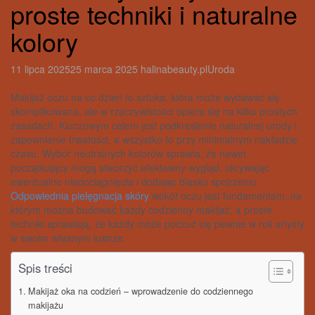
proste techniki i naturalne
kolory
11 lipca 2025
25 marca 2025
halinabeauty.pl
Uroda
Makijaż oczu na co dzień to sztuka, która może wydawać się
skomplikowana, ale w rzeczywistości opiera się na kilku prostych
zasadach. Kluczowym celem jest podkreślenie naturalnej urody i
zapewnienie trwałości, a wszystko to przy minimalnym nakładzie
czasu. Wybór neutralnych kolorów sprawia, że nawet
początkujący mogą stworzyć efektowny wygląd, ukrywając
ewentualne niedociągnięcia i dodając blasku spojrzeniu.
Odpowiednia pielęgnacja skóry
wokół oczu jest fundamentem, na
którym można budować każdy codzienny makijaż, a proste
techniki sprawiają, że każdy może poczuć się pewnie w roli artysty
w swoim własnym lustrze.
Spis treści
Makijaż oka na codzień – wprowadzenie do codziennego
makijażu