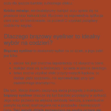
oczu dla jeszcze bardziej subtelnego efektu.
Krótko mówiąc
, minimalistyczny makijaż oczu opiera się na
prostocie oraz naturalności. Kluczowe są odpowiednia aplikacja
cieni oraz ich blendowanie, co pozwoli Ci uzyskać pożądany
codzienny wygląd.
Dlaczego brązowy eyeliner to idealny
wybór na codzień?
Brązowy eyeliner
to doskonały wybór na co dzień, a jego zalet
jest kilka:
odcień ten jest znacznie łagodniejszy niż klasyczna czerń,
makijaż staje się subtelniejszy i sprawia wrażenie świeżego,
łatwo można uzyskać efekt przydymionych kącików, co
dodaje głębi spojrzeniu, nie wprowadzając przy tym
nadmiernego dramatyzmu.
Dla tych, którzy dopiero zaczynają swoją przygodę z makijażem,
brązowy eyeliner
okazuje się być bardziej przystępny w aplikacji.
Jego kolor pozwala na większą swobodę twórczą, a ewentualne
pomyłki są mniej dostrzegalne niż w przypadku ciemniejszych
barw.
Taki aspekt działa motywująco na osoby uczące się