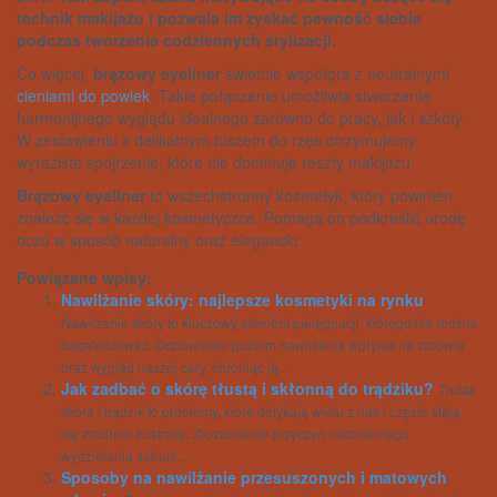
technik makijażu i pozwala im zyskać pewność siebie
podczas tworzenia codziennych stylizacji.
Co więcej,
brązowy eyeliner
świetnie współgra z neutralnymi
cieniami do powiek
. Takie połączenie umożliwia stworzenie
harmonijnego wyglądu idealnego zarówno do pracy, jak i szkoły.
W zestawieniu z delikatnym tuszem do rzęs otrzymujemy
wyraziste spojrzenie, które nie dominuje reszty makijażu.
Brązowy eyeliner
to wszechstronny kosmetyk, który powinien
znaleźć się w każdej kosmetyczce. Pomaga on podkreślić urodę
oczu w sposób naturalny oraz elegancki.
Powiązane wpisy:
Nawilżanie skóry: najlepsze kosmetyki na rynku
Nawilżanie skóry to kluczowy element pielęgnacji, którego nie można
bagatelizować. Odpowiedni poziom nawilżenia wpływa na zdrowie
oraz wygląd naszej cery, chroniąc ją...
Jak zadbać o skórę tłustą i skłonną do trądziku?
Tłusta
skóra i trądzik to problemy, które dotykają wielu z nas i często stają
się źródłem frustracji. Zrozumienie przyczyn nadmiernego
wydzielania sebum...
Sposoby na nawilżanie przesuszonych i matowych