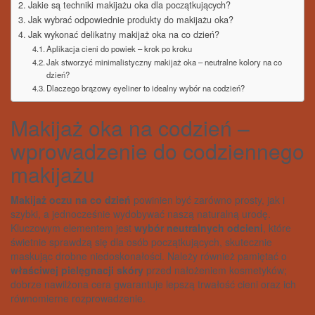
Jakie są techniki makijażu oka dla początkujących?
Jak wybrać odpowiednie produkty do makijażu oka?
Jak wykonać delikatny makijaż oka na co dzień?
Aplikacja cieni do powiek – krok po kroku
Jak stworzyć minimalistyczny makijaż oka – neutralne kolory na co
dzień?
Dlaczego brązowy eyeliner to idealny wybór na codzień?
Makijaż oka na codzień –
wprowadzenie do codziennego
makijażu
Makijaż oczu na co dzień
powinien być zarówno prosty, jak i
szybki, a jednocześnie wydobywać naszą naturalną urodę.
Kluczowym elementem jest
wybór neutralnych odcieni
, które
świetnie sprawdzą się dla osób początkujących, skutecznie
maskując drobne niedoskonałości. Należy również pamiętać o
właściwej pielęgnacji skóry
przed nałożeniem kosmetyków;
dobrze nawilżona cera gwarantuje lepszą trwałość cieni oraz ich
równomierne rozprowadzenie.