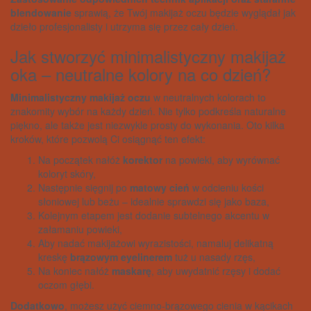
blendowanie
sprawią, że Twój makijaż oczu będzie wyglądał jak
dzieło profesjonalisty i utrzyma się przez cały dzień.
Jak stworzyć minimalistyczny makijaż
oka – neutralne kolory na co dzień?
Minimalistyczny makijaż oczu
w neutralnych kolorach to
znakomity wybór na każdy dzień. Nie tylko podkreśla naturalne
piękno, ale także jest niezwykle prosty do wykonania. Oto kilka
kroków, które pozwolą Ci osiągnąć ten efekt:
Na początek nałóż
korektor
na powieki, aby wyrównać
koloryt skóry,
Następnie sięgnij po
matowy cień
w odcieniu kości
słoniowej lub beżu – idealnie sprawdzi się jako baza,
Kolejnym etapem jest dodanie subtelnego akcentu w
załamaniu powieki,
Aby nadać makijażowi wyrazistości, namaluj delikatną
kreskę
brązowym eyelinerem
tuż u nasady rzęs,
Na koniec nałóż
maskarę
, aby uwydatnić rzęsy i dodać
oczom głębi.
Dodatkowo
, możesz użyć ciemno-brązowego cienia w kącikach