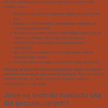
Oto kilka podstawowych kroków do stworzenia codziennego
makijażu oczu:
Rozpocznij od nałożenia
jasnego cienia
na powieki jako
bazy,
Następnie użyj
beżowego, jaśniejszego odcienia
na
ruchomej części powieki,
W załamaniu powieki zastosuj
ciemniejszy kolor
, taki jak
mleczna czekolada, aby dodać głębi spojrzeniu,
Obrysuj kontur oka
kredką lub eyelinerem
dla
wyrazistości,
Aby optycznie powiększyć oczy, dodaj
jasny cień
do
wewnętrznego kącika,
Na koniec wytuszuj
rzęsy
, co podkreśli Twoje spojrzenie.
Pamiętaj, że trwałość cieni w dużej mierze zależy od użytych
produktów bazowych oraz techniki aplikacji.
Naturalny wygląd
makijażu sprawi, że Twoje oczy będą wyglądać świeżo i
promiennie przez cały dzień.
Jakie są techniki makijażu oka
dla początkujących?