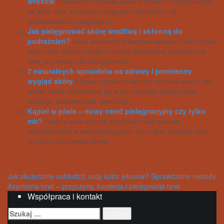
włosów
Przesuszone i matowe włosy to problem, z którym boryka
się wiele osób, a przyczyny mogą być różnorodne – od
nieodpowiedniej pielęgnacji po...
Jak pielęgnować skórę wrażliwą i skłonną do
podrażnień?
Skóra wrażliwa to prawdziwe wyzwanie, które dotyka
wielu z nas. Często reaguje na zmiany temperatury, kosmetyki czy
stres, co prowadzi do nieprzyjemnych...
7 naturalnych sposobów na zdrowy i promienny
wygląd skóry
Zdrowa i promienna skóra to marzenie wielu z nas,
jednak często zapominamy, jak wiele czynników wpływa na jej
kondycję. Właściwa dieta, nawilżenie...
Kąpiel w piwie – nowy trend pielęgnacyjny czy tylko
mit?
Kąpiel w piwie to temat, który budzi coraz większe
zainteresowanie w świecie pielęgnacji. Czy to tylko chwilowy trend,
czy może rzeczywiście skrywa...
Nawigacja
Jak skutecznie ochłodzić rudy kolor włosów? Sprawdzone metody
Asymetria brwi – przyczyny, korekcja i pielęgnacja brwi
wpisu
Współpraca i kontakt
Szukaj: