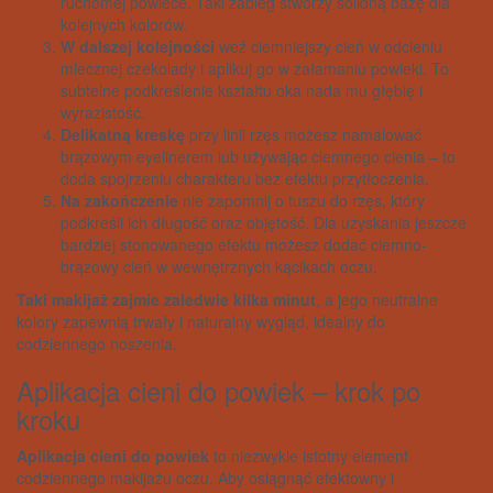
ruchomej powiece. Taki zabieg stworzy solidną bazę dla
kolejnych kolorów.
W dalszej kolejności
weź ciemniejszy cień w odcieniu
mlecznej czekolady i aplikuj go w załamaniu powieki. To
subtelne podkreślenie kształtu oka nada mu głębię i
wyrazistość.
Delikatną kreskę
przy linii rzęs możesz namalować
brązowym eyelinerem lub używając ciemnego cienia – to
doda spojrzeniu charakteru bez efektu przytłoczenia.
Na zakończenie
nie zapomnij o tuszu do rzęs, który
podkreśli ich długość oraz objętość. Dla uzyskania jeszcze
bardziej stonowanego efektu możesz dodać ciemno-
brązowy cień w wewnętrznych kącikach oczu.
Taki makijaż zajmie zaledwie kilka minut
, a jego neutralne
kolory zapewnią trwały i naturalny wygląd, idealny do
codziennego noszenia.
Aplikacja cieni do powiek – krok po
kroku
Aplikacja cieni do powiek
to niezwykle istotny element
codziennego makijażu oczu. Aby osiągnąć efektowny i