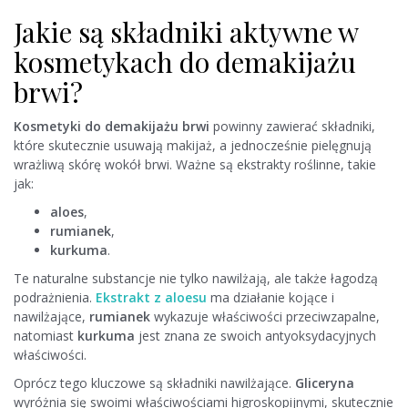
Jakie są składniki aktywne w
kosmetykach do demakijażu
brwi?
Kosmetyki do demakijażu brwi
powinny zawierać składniki,
które skutecznie usuwają makijaż, a jednocześnie pielęgnują
wrażliwą skórę wokół brwi. Ważne są ekstrakty roślinne, takie
jak:
aloes
,
rumianek
,
kurkuma
.
Te naturalne substancje nie tylko nawilżają, ale także łagodzą
podrażnienia.
Ekstrakt z aloesu
ma działanie kojące i
nawilżające,
rumianek
wykazuje właściwości przeciwzapalne,
natomiast
kurkuma
jest znana ze swoich antyoksydacyjnych
właściwości.
Oprócz tego kluczowe są składniki nawilżające.
Gliceryna
wyróżnia się swoimi właściwościami higroskopijnymi, skutecznie