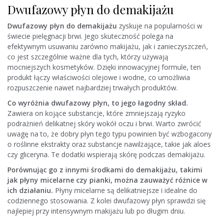
Dwufazowy płyn do demakijażu
Dwufazowy płyn do demakijażu
zyskuje na popularności w
świecie pielęgnacji brwi. Jego skuteczność polega na
efektywnym usuwaniu zarówno makijażu, jak i zanieczyszczeń,
co jest szczególnie ważne dla tych, którzy używają
mocniejszych kosmetyków. Dzięki innowacyjnej formule, ten
produkt łączy właściwości olejowe i wodne, co umożliwia
rozpuszczenie nawet najbardziej trwałych produktów.
Co wyróżnia dwufazowy płyn, to jego łagodny skład.
Zawiera on kojące substancje, które zmniejszają ryzyko
podrażnień delikatnej skóry wokół oczu i brwi. Warto zwrócić
uwagę na to, że dobry płyn tego typu powinien być wzbogacony
o roślinne ekstrakty oraz substancje nawilżające, takie jak aloes
czy gliceryna. Te dodatki wspierają skórę podczas demakijażu.
Porównując go z innymi środkami do demakijażu, takimi
jak płyny micelarne czy pianki, można zauważyć różnice w
ich działaniu.
Płyny micelarne są delikatniejsze i idealne do
codziennego stosowania. Z kolei dwufazowy płyn sprawdzi się
najlepiej przy intensywnym makijażu lub po długim dniu.