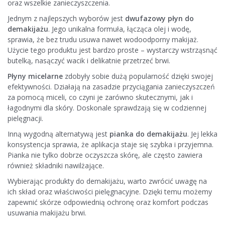
oraz wszelkie zanieczyszczenia.
Jednym z najlepszych wyborów jest
dwufazowy płyn do
demakijażu
. Jego unikalna formuła, łącząca olej i wodę,
sprawia, że bez trudu usuwa nawet wodoodporny makijaż.
Użycie tego produktu jest bardzo proste – wystarczy wstrząsnąć
butelką, nasączyć wacik i delikatnie przetrzeć brwi.
Płyny micelarne
zdobyły sobie dużą popularność dzięki swojej
efektywności. Działają na zasadzie przyciągania zanieczyszczeń
za pomocą miceli, co czyni je zarówno skutecznymi, jak i
łagodnymi dla skóry. Doskonale sprawdzają się w codziennej
pielęgnacji.
Inną wygodną alternatywą jest
pianka do demakijażu
. Jej lekka
konsystencja sprawia, że aplikacja staje się szybka i przyjemna.
Pianka nie tylko dobrze oczyszcza skórę, ale często zawiera
również składniki nawilżające.
Wybierając produkty do demakijażu, warto zwrócić uwagę na
ich skład oraz właściwości pielęgnacyjne. Dzięki temu możemy
zapewnić skórze odpowiednią ochronę oraz komfort podczas
usuwania makijażu brwi.