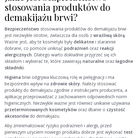
stosowania produktów do
demakijażu brwi?
Bezpieczeństwo
stosowania produktów do demakijażu brwi
jest niezwykle istotne, zwłaszcza dla osób z
wrażliwą skórą
.
Ważne jest, aby te kosmetyki były
delikatne
i starannie
dobrane, co pomoże uniknąć
podrażnień
oraz
reakcji
alergicznych
. Dlatego warto dokładnie przyjrzeć się ich
składom i wybierać te, które zawierają
naturalne
oraz
łagodne
składniki
.
Higiena
brwi odgrywa kluczową rolę w pielęgnacji i ma
bezpośredni wpływ na
zdrowie skóry
. Należy stosować
produkty do demakijażu zgodnie z instrukcjami producenta, a
aplikację przeprowadzać z zachowaniem odpowiednich norm
higienicznych. Niezwykle ważne jest również unikanie używania
przeterminowanych kosmetyków
oraz dbanie o
czystość
akcesoriów
do demakijażu.
Aby zminimalizować ryzyko podrażnień i alergii, przed
pierwszym użyciem nowego produktu dobrze jest wykonać
test