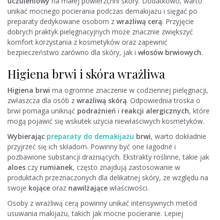
uczuleniowy
na małej powierzchni skóry. Dodatkowo, warto
unikać mocnego pocierania podczas demakijażu i sięgać po
preparaty dedykowane osobom z
wrażliwą cerą
. Przyjęcie
dobrych praktyk pielęgnacyjnych może znacznie zwiększyć
komfort korzystania z kosmetyków oraz zapewnić
bezpieczeństwo zarówno dla skóry, jak i
włosów brwiowych
.
Higiena brwi i skóra wrażliwa
Higiena brwi
ma ogromne znaczenie w codziennej pielęgnacji,
zwłaszcza dla osób z
wrażliwą skórą
. Odpowiednia troska o
brwi pomaga uniknąć
podrażnień
i
reakcji alergicznych
, które
mogą pojawić się wskutek użycia niewłaściwych kosmetyków.
Wybierając
preparaty do demakijażu
brwi
, warto dokładnie
przyjrzeć się ich składom. Powinny być one łagodne i
pozbawione substancji drażniących. Ekstrakty roślinne, takie jak
aloes
czy
rumianek
, często znajdują zastosowanie w
produktach przeznaczonych dla delikatnej skóry, ze względu na
swoje
kojące
oraz
nawilżające
właściwości.
Osoby z wrażliwą cerą powinny unikać intensywnych metod
usuwania makijażu, takich jak mocne pocieranie. Lepiej