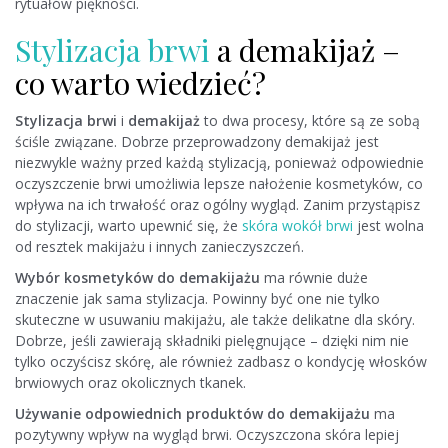
rytuałów piękności.
Stylizacja brwi
a demakijaż –
co warto wiedzieć?
Stylizacja brwi
i
demakijaż
to dwa procesy, które są ze sobą
ściśle związane. Dobrze przeprowadzony demakijaż jest
niezwykle ważny przed każdą stylizacją, ponieważ odpowiednie
oczyszczenie brwi umożliwia lepsze nałożenie kosmetyków, co
wpływa na ich trwałość oraz ogólny wygląd. Zanim przystąpisz
do stylizacji, warto upewnić się, że
skóra wokół brwi
jest wolna
od resztek makijażu i innych zanieczyszczeń.
Wybór kosmetyków do demakijażu
ma równie duże
znaczenie jak sama stylizacja. Powinny być one nie tylko
skuteczne w usuwaniu makijażu, ale także delikatne dla skóry.
Dobrze, jeśli zawierają składniki pielęgnujące – dzięki nim nie
tylko oczyścisz skórę, ale również zadbasz o kondycję włosków
brwiowych oraz okolicznych tkanek.
Używanie odpowiednich produktów do demakijażu
ma
pozytywny wpływ na wygląd brwi. Oczyszczona skóra lepiej