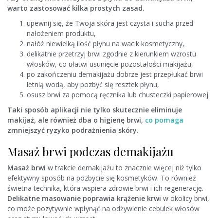
warto zastosować kilka prostych zasad.
upewnij się, że Twoja skóra jest czysta i sucha przed
nałożeniem produktu,
nałóż niewielką ilość płynu na wacik kosmetyczny,
delikatnie przetrzyj brwi zgodnie z kierunkiem wzrostu
włosków, co ułatwi usunięcie pozostałości makijażu,
po zakończeniu demakijażu dobrze jest przepłukać brwi
letnią wodą, aby pozbyć się resztek płynu,
osusz brwi za pomocą ręcznika lub chusteczki papierowej.
Taki sposób aplikacji nie tylko skutecznie eliminuje
makijaż, ale również dba o higienę brwi,
co pomaga
zmniejszyć ryzyko podrażnienia skóry.
Masaż brwi podczas demakijażu
Masaż brwi
w trakcie demakijażu to znacznie więcej niż tylko
efektywny sposób na pozbycie się kosmetyków. To również
świetna technika, która wspiera zdrowie brwi i ich regenerację.
Delikatne masowanie poprawia krążenie krwi
w okolicy brwi,
co może pozytywnie wpłynąć na odżywienie cebulek włosów