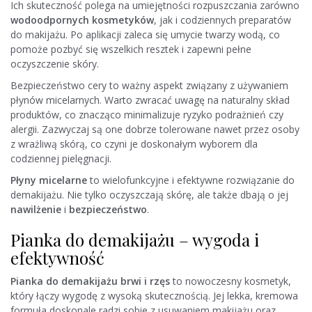
Ich skuteczność polega na umiejętności rozpuszczania zarówno
wodoodpornych kosmetyków
, jak i codziennych preparatów
do makijażu. Po aplikacji zaleca się umycie twarzy wodą, co
pomoże pozbyć się wszelkich resztek i zapewni pełne
oczyszczenie skóry.
Bezpieczeństwo cery to ważny aspekt związany z używaniem
płynów micelarnych. Warto zwracać uwagę na naturalny skład
produktów, co znacząco minimalizuje ryzyko podrażnień czy
alergii. Zazwyczaj są one dobrze tolerowane nawet przez osoby
z wrażliwą skórą, co czyni je doskonałym wyborem dla
codziennej pielęgnacji.
Płyny micelarne
to wielofunkcyjne i efektywne rozwiązanie do
demakijażu. Nie tylko oczyszczają skórę, ale także dbają o jej
nawilżenie
i
bezpieczeństwo
.
Pianka do demakijażu – wygoda i
efektywność
Pianka do demakijażu brwi i rzęs
to nowoczesny kosmetyk,
który łączy wygodę z wysoką skutecznością. Jej lekka, kremowa
formuła doskonale radzi sobie z usuwaniem makijażu oraz