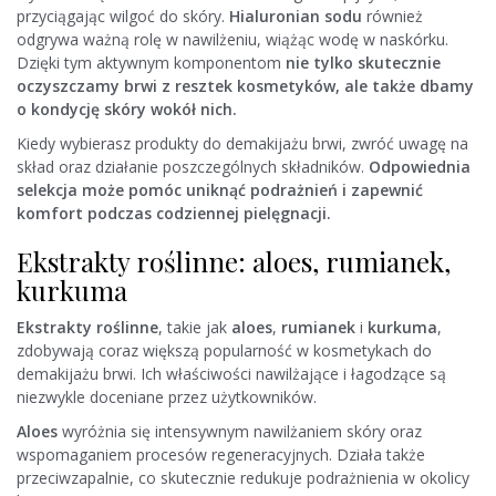
przyciągając wilgoć do skóry.
Hialuronian sodu
również
odgrywa ważną rolę w nawilżeniu, wiążąc wodę w naskórku.
Dzięki tym aktywnym komponentom
nie tylko skutecznie
oczyszczamy brwi z resztek kosmetyków, ale także dbamy
o kondycję skóry wokół nich.
Kiedy wybierasz produkty do demakijażu brwi, zwróć uwagę na
skład oraz działanie poszczególnych składników.
Odpowiednia
selekcja może pomóc uniknąć podrażnień i zapewnić
komfort podczas codziennej pielęgnacji.
Ekstrakty roślinne: aloes, rumianek,
kurkuma
Ekstrakty roślinne
, takie jak
aloes
,
rumianek
i
kurkuma
,
zdobywają coraz większą popularność w kosmetykach do
demakijażu brwi. Ich właściwości nawilżające i łagodzące są
niezwykle doceniane przez użytkowników.
Aloes
wyróżnia się intensywnym nawilżaniem skóry oraz
wspomaganiem procesów regeneracyjnych. Działa także
przeciwzapalnie, co skutecznie redukuje podrażnienia w okolicy