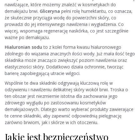
nawilżające, które możemy znaleźć w kosmetykach do
demakijażu brwi.
Gliceryna
pełni rolę humektantu, co oznacza,
że skutecznie przyciąga wodę do powierzchni skóry, co
prowadzi do jej intensywnego nawilżenia i wygładzenia. Co
więcej, wspomaga regenerację naskórka, co jest szczególnie
ważne po demakijażu.
Hialuronian sodu
to z kolei forma kwasu hialuronowego
zdolnego do wiązania znacznych ilości wody. Już mała ilość tego
składnika może znacząco zwiększyć poziom nawilżenia oraz
elastyczności skóry. Dodatkowo działa ochronnie, tworząc
barierę zapobiegającą utracie wilgoci.
Wspólnie te dwa składniki odgrywają kluczową rolę w
odżywieniu i nawilżeniu delikatnej skóry wokół brwi. Troska o
ten obszar jest niezmiernie istotna dla zachowania jego
zdrowego wyglądu po zastosowaniu kosmetyków
demakijażowych. Dlatego warto wybierać produkty zawierające
te cenne składniki, aby zapewnić odpowiednią pielęgnację
zarówno brwiom, jak i skórze w ich otoczeniu.
Jakie jest bezpieczeństwo