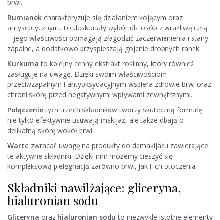
brwi.
Rumianek
charakteryzuje się działaniem kojącym oraz
antyseptycznym. To doskonały wybór dla osób z wrażliwą cerą
– jego właściwości pomagają złagodzić zaczerwienienia i stany
zapalne, a dodatkowo przyspieszają gojenie drobnych ranek.
Kurkuma
to kolejny cenny ekstrakt roślinny, który również
zasługuje na uwagę. Dzięki swoim właściwościom
przeciwzapalnym i antyoksydacyjnym wspiera zdrowie brwi oraz
chroni skórę przed negatywnymi wpływami zewnętrznymi.
Połączenie
tych trzech składników tworzy skuteczną formułę:
nie tylko efektywnie usuwają makijaż, ale także dbają o
delikatną skórę wokół brwi.
Warto
zwracać uwagę na produkty do demakijażu zawierające
te aktywne składniki. Dzięki nim możemy cieszyć się
kompleksową pielęgnacją zarówno brwi, jak i ich otoczenia.
Składniki nawilżające: gliceryna,
hialuronian sodu
Gliceryna
oraz
hialuronian sodu
to niezwykle istotne elementy