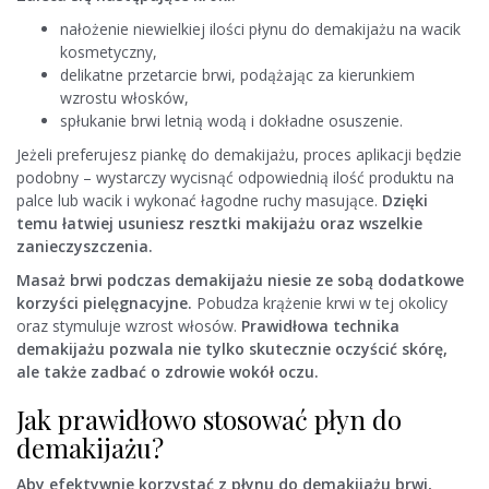
nałożenie niewielkiej ilości płynu do demakijażu na wacik
kosmetyczny,
delikatne przetarcie brwi, podążając za kierunkiem
wzrostu włosków,
spłukanie brwi letnią wodą i dokładne osuszenie.
Jeżeli preferujesz piankę do demakijażu, proces aplikacji będzie
podobny – wystarczy wycisnąć odpowiednią ilość produktu na
palce lub wacik i wykonać łagodne ruchy masujące.
Dzięki
temu łatwiej usuniesz resztki makijażu oraz wszelkie
zanieczyszczenia.
Masaż brwi podczas demakijażu niesie ze sobą dodatkowe
korzyści pielęgnacyjne.
Pobudza krążenie krwi w tej okolicy
oraz stymuluje wzrost włosów.
Prawidłowa technika
demakijażu pozwala nie tylko skutecznie oczyścić skórę,
ale także zadbać o zdrowie wokół oczu.
Jak prawidłowo stosować płyn do
demakijażu?
Aby efektywnie korzystać z płynu do demakijażu brwi,