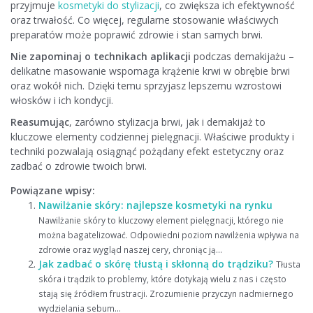
przyjmuje
kosmetyki do stylizacji
, co zwiększa ich efektywność
oraz trwałość. Co więcej, regularne stosowanie właściwych
preparatów może poprawić zdrowie i stan samych brwi.
Nie zapominaj o technikach aplikacji
podczas demakijażu –
delikatne masowanie wspomaga krążenie krwi w obrębie brwi
oraz wokół nich. Dzięki temu sprzyjasz lepszemu wzrostowi
włosków i ich kondycji.
Reasumując
, zarówno stylizacja brwi, jak i demakijaż to
kluczowe elementy codziennej pielęgnacji. Właściwe produkty i
techniki pozwalają osiągnąć pożądany efekt estetyczny oraz
zadbać o zdrowie twoich brwi.
Powiązane wpisy:
Nawilżanie skóry: najlepsze kosmetyki na rynku
Nawilżanie skóry to kluczowy element pielęgnacji, którego nie
można bagatelizować. Odpowiedni poziom nawilżenia wpływa na
zdrowie oraz wygląd naszej cery, chroniąc ją...
Jak zadbać o skórę tłustą i skłonną do trądziku?
Tłusta
skóra i trądzik to problemy, które dotykają wielu z nas i często
stają się źródłem frustracji. Zrozumienie przyczyn nadmiernego
wydzielania sebum...