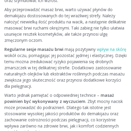
oraz stymulować ich wzrost.
Aby przeprowadzić masaż brwi, warto używać płynów do
demakijażu dostosowanych do tej wrażliwej strefy. Należy
nałożyć niewielką ilość produktu na wacik, a następnie delikatnie
masować brwi ruchami okrężnymi. Taki zabieg nie tylko ułatwia
usunięcie resztek kosmetyków, ale także przynosi ulgę
zmęczonym oczom.
Regularne sesje masażu brwi
mają pozytywny
wpływ na skórę
wokół oczu, pomagając jej pozostać jędrnej i elastycznej. Dzięki
temu można zredukować ryzyko pojawienia się drobnych
zmarszczek w tej delikatnej strefie. Dodatkowo zastosowanie
naturalnych olejków lub ekstraktów roślinnych podczas masażu
zwiększa jego skuteczność oraz przynosi dodatkowe korzyści
dla pielęgnacji.
Warto jednak pamiętać o odpowiedniej technice –
masaż
powinien być wykonywany z wyczuciem
. Zbyt mocny nacisk
może prowadzić do podrażnień. Dlatego tak istotne jest
stosowanie wysokiej jakości produktów do demakijażu oraz
zachowanie ostrożności podczas pielęgnacji, co korzystnie
wpływa zarówno na zdrowie brwi, jak i komfort codziennych