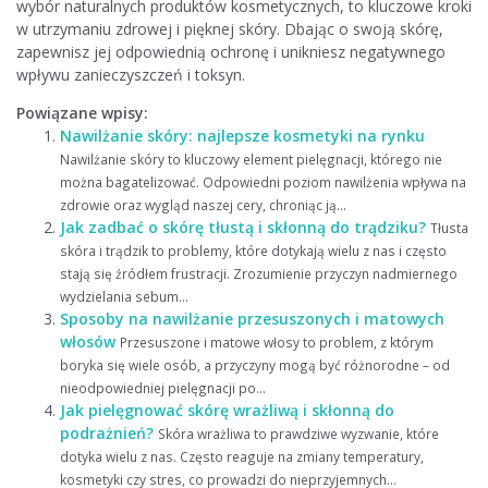
wybór naturalnych produktów kosmetycznych, to kluczowe kroki
w utrzymaniu zdrowej i pięknej skóry. Dbając o swoją skórę,
zapewnisz jej odpowiednią ochronę i unikniesz negatywnego
wpływu zanieczyszczeń i toksyn.
Powiązane wpisy:
Nawilżanie skóry: najlepsze kosmetyki na rynku
Nawilżanie skóry to kluczowy element pielęgnacji, którego nie
można bagatelizować. Odpowiedni poziom nawilżenia wpływa na
zdrowie oraz wygląd naszej cery, chroniąc ją...
Jak zadbać o skórę tłustą i skłonną do trądziku?
Tłusta
skóra i trądzik to problemy, które dotykają wielu z nas i często
stają się źródłem frustracji. Zrozumienie przyczyn nadmiernego
wydzielania sebum...
Sposoby na nawilżanie przesuszonych i matowych
włosów
Przesuszone i matowe włosy to problem, z którym
boryka się wiele osób, a przyczyny mogą być różnorodne – od
nieodpowiedniej pielęgnacji po...
Jak pielęgnować skórę wrażliwą i skłonną do
podrażnień?
Skóra wrażliwa to prawdziwe wyzwanie, które
dotyka wielu z nas. Często reaguje na zmiany temperatury,
kosmetyki czy stres, co prowadzi do nieprzyjemnych...