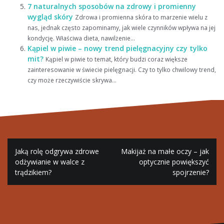
7 naturalnych sposobów na zdrowy i promienny
wygląd skóry
Zdrowa i promienna skóra to marzenie wielu z
nas, jednak często zapominamy, jak wiele czynników wpływa na jej
kondycję. Właściwa dieta, nawilżenie...
Kąpiel w piwie – nowy trend pielęgnacyjny czy tylko
mit?
Kąpiel w piwie to temat, który budzi coraz większe
zainteresowanie w świecie pielęgnacji. Czy to tylko chwilowy trend,
czy może rzeczywiście skrywa...
Nawigacja
Jaką rolę odgrywa zdrowe
Makijaż na małe oczy – jak
wpisu
odżywianie w walce z
optycznie powiększyć
trądzikiem?
spojrzenie?