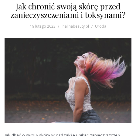
Jak chronić swoją skórę przed
zanieczyszczeniami i toksynami?
19 lutego 2023
halinabeauty.pl
Uroda
Jak dbać o swoją skórę w osd także unikać zanieczyszczeń