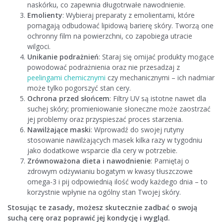
naskórku, co zapewnia długotrwałe nawodnienie.
Emolienty
: Wybieraj preparaty z emolientami, które
pomagają odbudować lipidową barierę skóry. Tworzą one
ochronny film na powierzchni, co zapobiega utracie
wilgoci.
Unikanie podrażnień
: Staraj się omijać produkty mogące
powodować podrażnienia oraz nie przesadzaj z
peelingami chemicznymi
czy mechanicznymi – ich nadmiar
może tylko pogorszyć stan cery.
Ochrona przed słońcem
: Filtry UV są istotne nawet dla
suchej skóry; promieniowanie słoneczne może zaostrzać
jej problemy oraz przyspieszać proces starzenia.
Nawilżające maski
: Wprowadź do swojej rutyny
stosowanie nawilżających masek kilka razy w tygodniu
jako dodatkowe wsparcie dla cery w potrzebie.
Zrównoważona dieta i nawodnienie
: Pamiętaj o
zdrowym odżywianiu bogatym w kwasy tłuszczowe
omega-3 i pij odpowiednią ilość wody każdego dnia – to
korzystnie wpłynie na ogólny stan Twojej skóry.
Stosując te zasady, możesz skutecznie zadbać o swoją
suchą cerę oraz poprawić jej kondycję i wygląd.