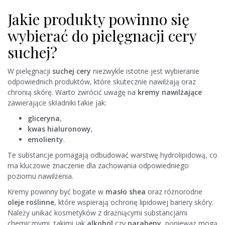
Jakie produkty powinno się
wybierać do pielęgnacji cery
suchej?
W pielęgnacji
suchej cery
niezwykle istotne jest wybieranie
odpowiednich produktów, które skutecznie nawilżają oraz
chronią skórę. Warto zwrócić uwagę na
kremy nawilżające
zawierające składniki takie jak:
gliceryna
,
kwas hialuronowy
,
emolienty
.
Te substancje pomagają odbudować warstwę hydrolipidową, co
ma kluczowe znaczenie dla zachowania odpowiedniego
poziomu nawilżenia.
Kremy powinny być bogate w
masło shea
oraz różnorodne
oleje roślinne
, które wspierają ochronę lipidowej bariery skóry.
Należy unikać kosmetyków z drażniącymi substancjami
chemicznymi, takimi jak
alkohol
czy
parabeny
, ponieważ mogą