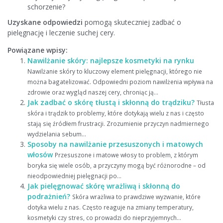
schorzenie?
Uzyskane odpowiedzi
pomogą skuteczniej zadbać o
pielęgnację i leczenie suchej cery.
Powiązane wpisy:
Nawilżanie skóry: najlepsze kosmetyki na rynku
Nawilżanie skóry to kluczowy element pielęgnacji, którego nie
można bagatelizować. Odpowiedni poziom nawilżenia wpływa na
zdrowie oraz wygląd naszej cery, chroniąc ją...
Jak zadbać o skórę tłustą i skłonną do trądziku?
Tłusta
skóra i trądzik to problemy, które dotykają wielu z nas i często
stają się źródłem frustracji. Zrozumienie przyczyn nadmiernego
wydzielania sebum...
Sposoby na nawilżanie przesuszonych i matowych
włosów
Przesuszone i matowe włosy to problem, z którym
boryka się wiele osób, a przyczyny mogą być różnorodne – od
nieodpowiedniej pielęgnacji po...
Jak pielęgnować skórę wrażliwą i skłonną do
podrażnień?
Skóra wrażliwa to prawdziwe wyzwanie, które
dotyka wielu z nas. Często reaguje na zmiany temperatury,
kosmetyki czy stres, co prowadzi do nieprzyjemnych...