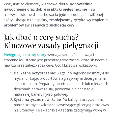
Wszystkie te elementy –
zdrowa dieta
,
odpowiednie
nawodnienie
oraz
dobre praktyki pielęgnacyjne
– są
niezwykle istotne dla zachowania jędrnej i dobrze nawilżonej
skóry. Dbając o te aspekty,
zmniejszamy ryzyko wystąpienia
problemów związanych z suchością cery.
Jak dbać o cerę suchą?
Kluczowe zasady pielęgnacji
Pielęgnacja suchej skóry
wymaga szczególnej uwagi i
staranności. Istotne jest przestrzeganie zasad, które skutecznie
nawilżą oraz zabezpieczą cerę. Oto kluczowe wskazówki:
Delikatne oczyszczanie
: Sięgaj po łagodne kosmetyki do
mycia, unikając produktów z agresywnymi detergentami
lub alkoholem. Preparaty oparte na olejach lub mleczkach
doskonale sprawdzą się, ponieważ nie naruszają
naturalnej bariery hydrolipidowej.
Systematyczne nawilżanie
: Po każdym oczyszczeniu
nanieś kremy nawilżające zawierające glicerynę oraz kwas
hialuronowy. Te składniki skutecznie zatrzymują wodę w