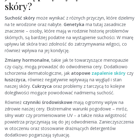
skóry?
Suchość skóry
może wynikać z różnych przyczyn, które dzielimy
na te wrodzone oraz nabyte.
Genetyka
ma tutaj zasadnicze
znaczenie – osoby, które mają w rodzinie historię problemów
skórnych, są bardziej podatne na wystąpienie suchości. W miarę
upływu lat skóra traci zdolność do zatrzymywania wilgoci, co
również wpływa na jej kondycję.
Zmiany hormonalne
, takie jak te towarzyszące menopauzie
czy ciąży, mogą prowadzić do odwodnienia cery. Dodatkowo
schorzenia dermatologiczne, jak
atopowe
zapalenie skóry
czy
łuszczyca
, również negatywnie wpływają na wygląd i stan
naszej skóry.
Cukrzyca
oraz problemy z tarczycą to kolejne
dolegliwości mogące powodować nadmierną suchość.
Również
czynniki środowiskowe
mają ogromny wpływ na
zdrowie naszej cery. Ekstremalne warunki pogodowe – mróz,
silny wiatr czy promieniowanie UV – a także niska wilgotność
powietrza przyczyniają się do jej odwodnienia. Zanieczyszczenia
w otoczeniu oraz stosowanie drażniących detergentów
dodatkowo pogarszają sytuację.