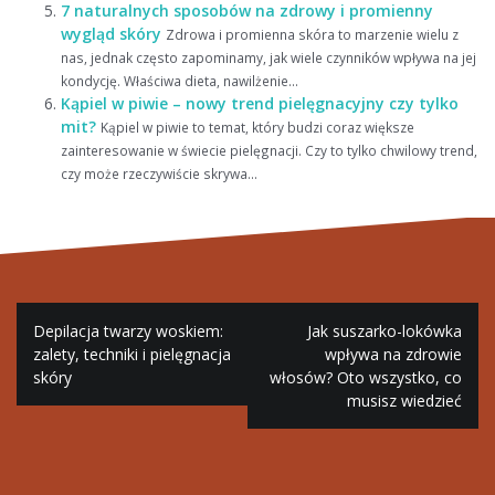
7 naturalnych sposobów na zdrowy i promienny
wygląd skóry
Zdrowa i promienna skóra to marzenie wielu z
nas, jednak często zapominamy, jak wiele czynników wpływa na jej
kondycję. Właściwa dieta, nawilżenie...
Kąpiel w piwie – nowy trend pielęgnacyjny czy tylko
mit?
Kąpiel w piwie to temat, który budzi coraz większe
zainteresowanie w świecie pielęgnacji. Czy to tylko chwilowy trend,
czy może rzeczywiście skrywa...
Nawigacja
Depilacja twarzy woskiem:
Jak suszarko-lokówka
wpisu
zalety, techniki i pielęgnacja
wpływa na zdrowie
skóry
włosów? Oto wszystko, co
musisz wiedzieć