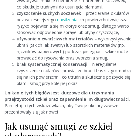
wywoływać reakcje chemiczne z materiałem soczewek,
co skutkuje trudnymi do usunięcia plamami,
czyszczenie suchych soczewek
– przecieranie okularów
bez wcześniejszego
nawilżenia
ich powierzchni zwiększa
ryzyko pojawienia się mikrorys oraz smug, dlatego warto
stosować odpowiednie spraye lub płyny czyszczące,
używanie niewłaściwych materiałów
– wykorzystywanie
ubrań (takich jak swetry) lub szorstkich materiałów (np.
ręczników papierowych) podczas pielęgnacji szkieł może
prowadzić do rysowania oraz tworzenia smug,
brak systematycznej konserwacji
– nieregularne
czyszczenie okularów sprawia, że brud i tłuszcz gromadzą
się na ich powierzchni, co utrudnia skuteczne pozbycie się
plam i smug przy kolejnej okazji.
Unikanie tych błędów jest kluczowe dla utrzymania
przejrzystości szkieł oraz zapewnienia im długowieczności.
Pamiętaj o tych wskazówkach, aby Twoje okulary zawsze
prezentowały się jak nowe!
Jak usunąć smugi ze szkieł