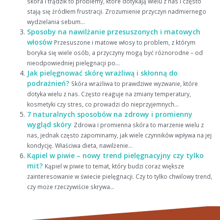
skóra i trądzik to problemy, które dotykają wielu z nas i często
stają się źródłem frustracji. Zrozumienie przyczyn nadmiernego
wydzielania sebum...
Sposoby na nawilżanie przesuszonych i matowych
włosów
Przesuszone i matowe włosy to problem, z którym
boryka się wiele osób, a przyczyny mogą być różnorodne – od
nieodpowiedniej pielęgnacji po...
Jak pielęgnować skórę wrażliwą i skłonną do
podrażnień?
Skóra wrażliwa to prawdziwe wyzwanie, które
dotyka wielu z nas. Często reaguje na zmiany temperatury,
kosmetyki czy stres, co prowadzi do nieprzyjemnych...
7 naturalnych sposobów na zdrowy i promienny
wygląd skóry
Zdrowa i promienna skóra to marzenie wielu z
nas, jednak często zapominamy, jak wiele czynników wpływa na jej
kondycję. Właściwa dieta, nawilżenie...
Kąpiel w piwie – nowy trend pielęgnacyjny czy tylko
mit?
Kąpiel w piwie to temat, który budzi coraz większe
zainteresowanie w świecie pielęgnacji. Czy to tylko chwilowy trend,
czy może rzeczywiście skrywa...