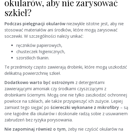
okularów, aby nie zarysować
szkieł?
Podczas pielęgnacji okularów
niezwykle istotne jest, aby nie
stosować materiałów ani środków, które mogą zarysować
soczewki. W szczególności należy unikać:
ręczników papierowych,
chusteczek higienicznych,
szorstkich tkanin.
Te przedmioty często zawierają drobinki, które mogą uszkodzić
delikatną powierzchnię szkieł.
Dodatkowo warto być ostrożnym
z detergentami
zawierającymi amoniak czy środkami czyszczącymi z
drobinkami ściernymi. Mogą one nie tylko zaszkodzić ochronnej
powłoce na szkłach, ale także przyspieszyć ich zużycie. Lepiej
zamiast tego sięgać po
ściereczki wykonane z mikrofibry
– są
one łagodne dla okularów i doskonale radzą sobie z usuwaniem
zabrudzeń bez ryzyka porysowania.
Nie zapominaj również o tym
, żeby nie czyścić okularów na