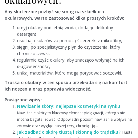
okularowych?
Aby skutecznie pozbyć się smug na szkiełkach
okularowych, warto zastosować kilka prostych kroków:
umyj okulary pod letnią wodą, dodając delikatny
detergent,
osuchaj okularów za pomocą ściereczki z mikrofibry,
sięgnij po specjalistyczny płyn do czyszczenia, który
chroni soczewki,
regularnie czyść okulary, aby znacząco wpłynąć na ich
długowieczność,
unikaj materiałów, które mogą porysować soczewki.
Troska o okulary w ten sposób przekłada się na komfort
ich noszenia oraz poprawia widoczność.
Powiązane wpisy:
Nawilżanie skóry: najlepsze kosmetyki na rynku
Nawilżanie skóry to kluczowy element pielęgnacji, którego nie
można bagatelizować. Odpowiedni poziom nawilżenia wpływa na
zdrowie oraz wygląd naszej cery, chroniąc ją...
Jak zadbać o skórę tłustą i skłonną do trądziku?
Tłusta