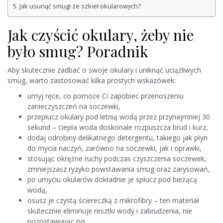
Jak usunąć smugi ze szkieł okularowych?
Jak czyścić okulary, żeby nie
było smug? Poradnik
Aby skutecznie zadbać o swoje okulary i uniknąć uciążliwych
smug, warto zastosować kilka prostych wskazówek:
umyj ręce, co pomoże Ci zapobiec przenoszeniu
zanieczyszczeń na soczewki,
przepłucz okulary pod letnią wodą przez przynajmniej 30
sekund – ciepła woda doskonale rozpuszcza brud i kurz,
dodaj odrobiny delikatnego detergentu, takiego jak płyn
do mycia naczyń, zarówno na soczewki, jak i oprawki,
stosując okrężne ruchy podczas czyszczenia soczewek,
zmniejszasz ryzyko powstawania smug oraz zarysowań,
po umyciu okularów dokładnie je spłucz pod bieżącą
wodą,
osusz je czystą ściereczką z mikrofibry – ten materiał
skutecznie eliminuje resztki wody i zabrudzenia, nie
pozostawiając rys.