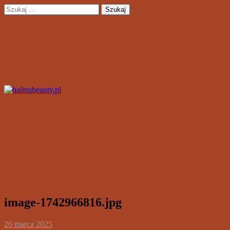
Przejdź
Szukaj:
do
treści
image-1742966816.jpg
26 marca 2025