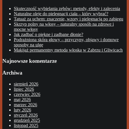
Skuteczność wybielania zębów: metody, efekty i zalecenia
Naturalne oleje do pielęgnacji ciała – który wybrać?
Tatuaż za uchem: znaczenie, wzory i pielęgnacja po zabiegu
Skrzyp polny na włosy – naturalny sposób na zdrowe i
mocne włosy
Jak zadbać o piękne i zadbane dłonie?
Podrażniona skóra głowy – przyczyny, objawy i domowe
sposoby na ulgę
Makijaż permanentny metodą włoską w Zabrzu i Gliwicach
Najnowsze komentarze
Archiwa
sierpień 2026
lipiec 2026
czerwiec 2026
maj 2026
marzec 2026
luty 2026
styczeń 2026
grudzień 2025
listopad 2025