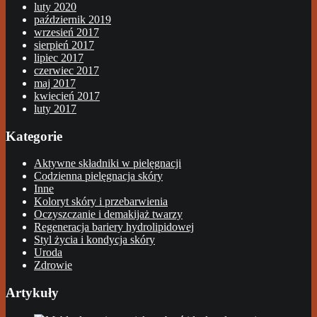
luty 2020
październik 2019
wrzesień 2017
sierpień 2017
lipiec 2017
czerwiec 2017
maj 2017
kwiecień 2017
luty 2017
Kategorie
Aktywne składniki w pielęgnacji
Codzienna pielęgnacja skóry
Inne
Koloryt skóry i przebarwienia
Oczyszczanie i demakijaż twarzy
Regeneracja bariery hydrolipidowej
Styl życia i kondycja skóry
Uroda
Zdrowie
Artykuły