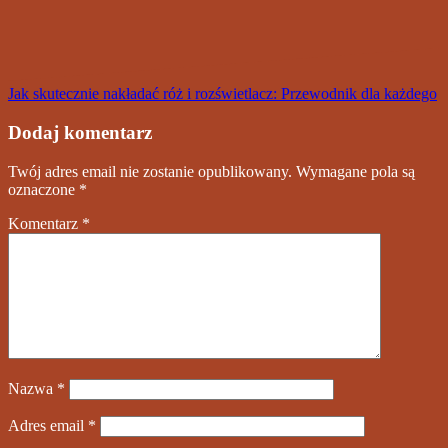
Nawigacja
Jak skutecznie nakładać róż i rozświetlacz: Przewodnik dla każdego
wpisu
Dodaj komentarz
Twój adres email nie zostanie opublikowany.
Wymagane pola są
oznaczone
*
Komentarz
*
Nazwa
*
Adres email
*