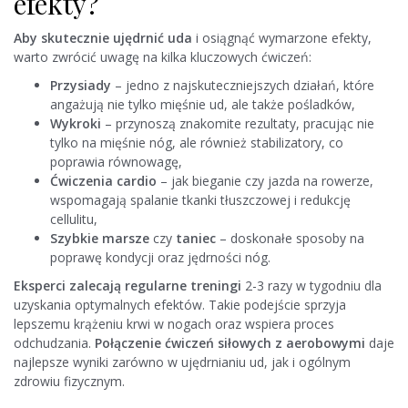
efekty?
Aby skutecznie ujędrnić uda
i osiągnąć wymarzone efekty,
warto zwrócić uwagę na kilka kluczowych ćwiczeń:
Przysiady
– jedno z najskuteczniejszych działań, które
angażują nie tylko mięśnie ud, ale także pośladków,
Wykroki
– przynoszą znakomite rezultaty, pracując nie
tylko na mięśnie nóg, ale również stabilizatory, co
poprawia równowagę,
Ćwiczenia cardio
– jak bieganie czy jazda na rowerze,
wspomagają spalanie tkanki tłuszczowej i redukcję
cellulitu,
Szybkie marsze
czy
taniec
– doskonałe sposoby na
poprawę kondycji oraz jędrności nóg.
Eksperci zalecają regularne treningi
2-3 razy w tygodniu dla
uzyskania optymalnych efektów. Takie podejście sprzyja
lepszemu krążeniu krwi w nogach oraz wspiera proces
odchudzania.
Połączenie ćwiczeń siłowych z aerobowymi
daje
najlepsze wyniki zarówno w ujędrnianiu ud, jak i ogólnym
zdrowiu fizycznym.