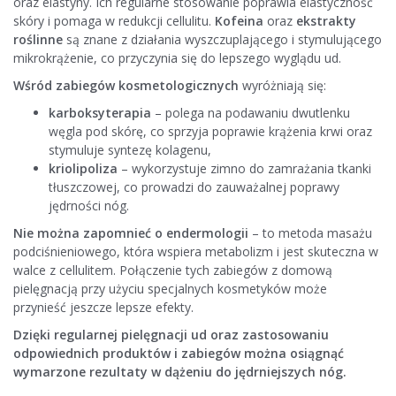
oraz elastyny. Ich regularne stosowanie poprawia elastyczność
skóry i pomaga w redukcji cellulitu.
Kofeina
oraz
ekstrakty
roślinne
są znane z działania wyszczuplającego i stymulującego
mikrokrążenie, co przyczynia się do lepszego wyglądu ud.
Wśród zabiegów kosmetologicznych
wyróżniają się:
karboksyterapia
– polega na podawaniu dwutlenku
węgla pod skórę, co sprzyja poprawie krążenia krwi oraz
stymuluje syntezę kolagenu,
kriolipoliza
– wykorzystuje zimno do zamrażania tkanki
tłuszczowej, co prowadzi do zauważalnej poprawy
jędrności nóg.
Nie można zapomnieć o endermologii
– to metoda masażu
podciśnieniowego, która wspiera metabolizm i jest skuteczna w
walce z cellulitem. Połączenie tych zabiegów z domową
pielęgnacją przy użyciu specjalnych kosmetyków może
przynieść jeszcze lepsze efekty.
Dzięki regularnej pielęgnacji ud oraz zastosowaniu
odpowiednich produktów i zabiegów można osiągnąć
wymarzone rezultaty w dążeniu do jędrniejszych nóg.