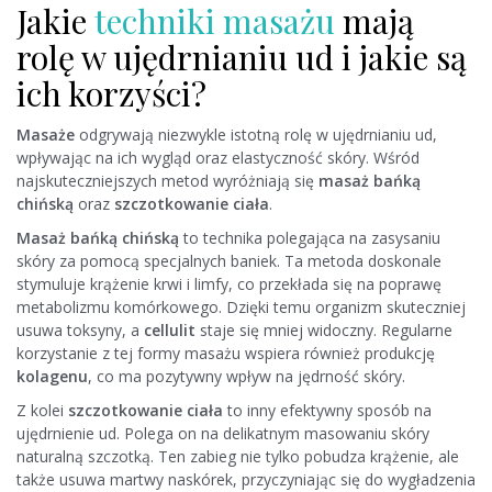
Jakie
techniki masażu
mają
rolę w ujędrnianiu ud i jakie są
ich korzyści?
Masaże
odgrywają niezwykle istotną rolę w ujędrnianiu ud,
wpływając na ich wygląd oraz elastyczność skóry. Wśród
najskuteczniejszych metod wyróżniają się
masaż bańką
chińską
oraz
szczotkowanie ciała
.
Masaż bańką chińską
to technika polegająca na zasysaniu
skóry za pomocą specjalnych baniek. Ta metoda doskonale
stymuluje krążenie krwi i limfy, co przekłada się na poprawę
metabolizmu komórkowego. Dzięki temu organizm skuteczniej
usuwa toksyny, a
cellulit
staje się mniej widoczny. Regularne
korzystanie z tej formy masażu wspiera również produkcję
kolagenu
, co ma pozytywny wpływ na jędrność skóry.
Z kolei
szczotkowanie ciała
to inny efektywny sposób na
ujędrnienie ud. Polega on na delikatnym masowaniu skóry
naturalną szczotką. Ten zabieg nie tylko pobudza krążenie, ale
także usuwa martwy naskórek, przyczyniając się do wygładzenia