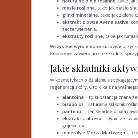
naturalne oleje roślinne
, takie ja
masła roślinne
, takie jak masło s
glinki mineralne
, takie jak zielona
ekstrakt z owsa Avena sativa
, ce
zaczerwienienia,
ekstrakty roślinne
, takie jak rumi
Wszystkie wymienione surowce
przyczy
Kosmetyki zawierające te składniki sprzy
Jakie składniki akty
W kosmetykach o działaniu uspokajającym
regeneracji skóry. Oto kilka z najważniejs
alantoina
– to substancja znana ze
bisabolol
– naturalny składnik rośli
pantenol
– ten składnik działa naw
ekstrakt z aloesu
– słynie ze swoic
gojeniu ran,
minerały z Morza Martwego
– te 