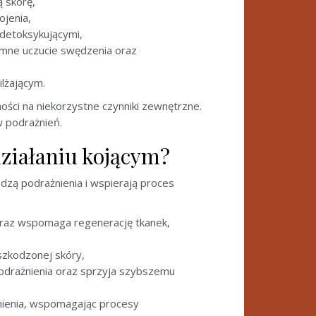
ą skórę,
ojenia,
z detoksykującymi,
jemne uczucie swędzenia oraz
ilżającym.
ości na niekorzystne czynniki zewnętrzne.
w podrażnień.
działaniu kojącym?
dzą podrażnienia i wspierają proces
 oraz wspomaga regenerację tkanek,
uszkodzonej skóry,
 podrażnienia oraz sprzyja szybszemu
żnienia, wspomagając procesy