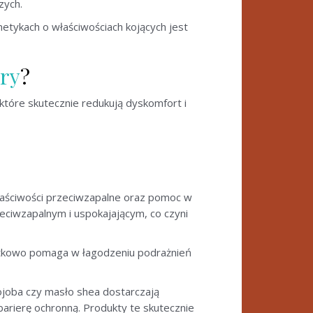
zych.
tykach o właściwościach kojących jest
óry
?
 które skutecznie redukują dyskomfort i
 właściwości przeciwzapalne oraz pomoc w
zeciwzapalnym i uspokajającym, co czyni
datkowo pomaga w łagodzeniu podrażnień
jojoba czy masło shea dostarczają
barierę ochronną. Produkty te skutecznie