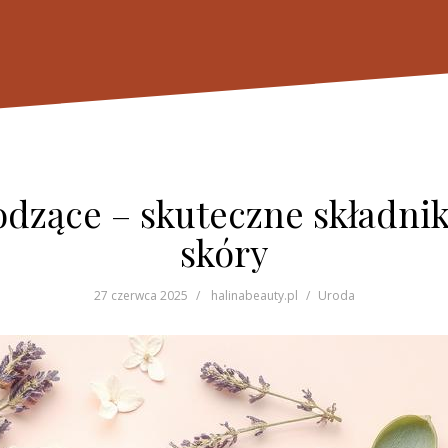
dzące – skuteczne składnik
skóry
27 czerwca 2025
halinabeauty.pl
Uroda