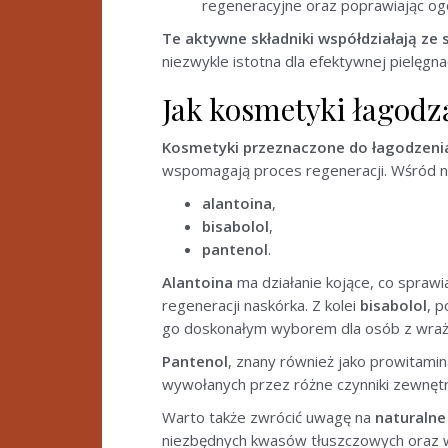
regeneracyjne oraz poprawiając ogó
Te aktywne składniki współdziałają ze 
niezwykle istotna dla efektywnej pielęgna
Jak kosmetyki łagodz
Kosmetyki przeznaczone do łagodzenia
wspomagają proces regeneracji. Wśród nic
alantoina
,
bisabolol
,
pantenol
.
Alantoina
ma działanie kojące, co sprawi
regeneracji naskórka. Z kolei
bisabolol
, 
go doskonałym wyborem dla osób z wrażl
Pantenol
, znany również jako prowitami
wywołanych przez różne czynniki zewnęt
Warto także zwrócić uwagę na
naturalne 
niezbędnych kwasów tłuszczowych oraz wit