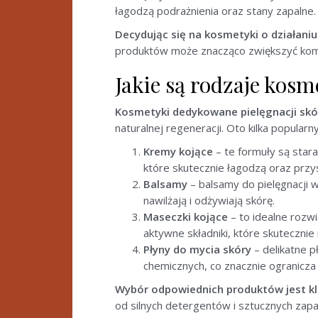
łagodzą podrażnienia oraz stany zapalne.
Decydując się na kosmetyki o działani
produktów może znacząco zwiększyć komf
Jakie są rodzaje kosm
Kosmetyki dedykowane pielęgnacji skór
naturalnej regeneracji. Oto kilka popularny
Kremy kojące
– te formuły są stara
które skutecznie łagodzą oraz przy
Balsamy
– balsamy do pielęgnacji w
nawilżają i odżywiają skórę.
Maseczki kojące
– to idealne rozw
aktywne składniki, które skutecznie 
Płyny do mycia skóry
– delikatne p
chemicznych, co znacznie ogranicza
Wybór odpowiednich produktów jest klu
od silnych detergentów i sztucznych zap