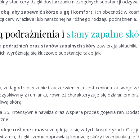
lny stan cery dzięki dostarczaniu niezbędnych substancji odżywc
sobą, aby zapewnić skórze ulgę i komfort.
Ich obecność w kosme
cji cery wrażliwej lub narażonej na różnego rodzaju podrażnienia.
ą podrażnienia i
stany zapalne sk
 podrażnień oraz stanów zapalnych skóry
zawierają składniki,
h wyróżniają się kluczowe substancje takie jak:
a, że łagodzi pieczenie i zaczerwienienia. Jest ceniona za swoje
pozyskiwany z rumianku, również charakteryzuje się działaniem pr
iwą skórą.
na B5, intensywnie nawilża oraz wspiera proces gojenia ran. Do
rzne.
oleje roślinne i masła
znajdujące się w tych kosmetykach. Olej 
amin, dzięki czemu poprawiają kondycję skóry i wzmacniają jej 