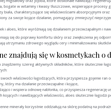
k olej migdałowy oraz jojoba, które doskonale nawilżają i regeneruj
hea, bogate w witaminy i kwasy tłuszczowe, wspierające procesy g
 czy biała, charakteryzujące się właściwościami absorpcyjnymi ora
niony za swoje kojące działanie, pomagający zmniejszyć nieprzy
anek i aloes, które wyróżniają się działaniem przeciwzapalnym i naw
niają się do poprawy komfortu skóry oraz zwiększenia jej odporn
jają utrzymaniu zdrowego wyglądu cery i minimalizowaniu skutkó
wne znajdują się w kosmetykach o 
 znajdziemy szereg aktywnych składników, które skutecznie łago
zych:
 swoich właściwości łagodzących, która przyspiesza gojenie ran
nny, który ma działanie przeciwzapalne i kojące,
ilżająco i wspiera odnowę nabłonka, co przyspiesza regenerację 
h kojących i nawilżających właściwości, aloes skutecznie łagodzi
cenne minerały korzystnie oddziałują na skórę podatną na podra