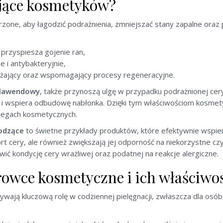
kojące kosmetyków?
zone, aby łagodzić podrażnienia, zmniejszać stany zapalne oraz 
i przyspiesza gojenie ran,
e i antybakteryjnie,
ilżający oraz wspomagający procesy regeneracyjne.
lawendowy
, także przynoszą ulgę w przypadku podrażnionej cery
i wspiera odbudowę nabłonka. Dzięki tym właściwościom kosmety
biegach kosmetycznych.
odzące
to świetne przykłady produktów, które efektywnie wspie
rt cery, ale również zwiększają jej odporność na niekorzystne c
ć kondycję cery wrażliwej oraz podatnej na reakcje alergiczne.
urowce kosmetyczne i ich właściwo
wają kluczową rolę w codziennej pielęgnacji, zwłaszcza dla osób 