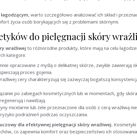
u łagodzącym
, warto szczegółowo analizować ich skład i przezn
ort życia osób borykających się z problemami skórnymi.
etyków do pielęgnacji skóry wrażl
y wrażliwej
to różnorodne produkty, które mają na celu łagodz
ch kategorii:
nnie opracowane z myślą o delikatnej skórze, zwykle zawierają skła
spieszają proces gojenia.
rażliwej cery charakteryzują się zazwyczaj bogatszą konsystencj
iązanie po zabiegach kosmetycznych lub w momentach, gdy skóra
regenerują i nawilżają.
łyny micelarne lub żele przeznaczone dla osób z cerą wrażliwą nie
 ryzyko podrażnień podczas oczyszczania.
czowy dla efektywnej pielęgnacji skóry wrażliwej.
Kosmetyki 
achów, co zapewnia komfort oraz bezpieczeństwo ich stosowania