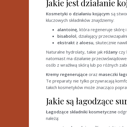
Jakie jest działanie 
Kosmetyki o działaniu kojącym
są stwor
kluczowych składników znajdziemy:
alantoinę
, która regeneruje skórę 
bisabolol
, działający przeciwzapalni
ekstrakt z aloesu
, skutecznie naw
Naturalne hydrolaty, takie jak
różany
czy
natomiast ma działanie przeciwświądowe 
osób z wrażliwą skórą lub po różnych za
Kremy regenerujące
oraz
maseczki łag
Te preparaty nie tylko przywracają komfo
takich kosmetyków może znacząco poprawi
Jakie są łagodzące s
Łagodzące składniki kosmetyczne
odgry
należą: