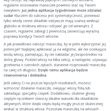
regularne stosowanie maseczek powinno stać się Twoim
nawykiem.
Już jedna aplikacja tygodniowo może zdziałać
cuda!
Kluczem do sukcesu jest systematyczność, ponieważ
tylko wtedy cenne składniki odżywcze mają szansę wniknąć
głęboko w strukturę włosa i odżywić go od wewnątrz. Z
czasem, regularne zabiegi z pewnością zaowocują wyraźną
poprawą kondycji Twoich włosów.
A jak prawidłowo nałożyć maseczkę, by w pełni wykorzystać jej
potencjał? Najlepiej aplikować ją na wilgotne, ale nie ociekające
wodą włosy, pamiętając, by nie nakładać jej bezpośrednio na
skórę głowy. Podziel włosy na kilka sekcji, a następnie, używając
grzebienia o szerokich zębach, starannie rozprowadź maseczkę
na całej ich długości.
Dzięki temu aplikacja będzie
równomierna i dokładna.
Jeśli zależy Ci na jeszcze lepszych rezultatach, możesz
wzmocnić działanie maseczki, owijając włosy folią lub
zakładając specjalny czepek. Dodatkowo, otulenie głowy
ciepłym ręcznikiem stworzy idealne warunki dla składników
aktywnych, które dzięki ciepłu będą mogły jeszcze skuteczniej
wnikać w strukturę włosa. Pozostaw maseczkę na włosach