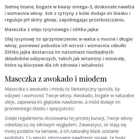
Siemię lniane, bogate w kwasy omega-3, doskonale nawilża
i wzmacnia włosy. Sok z cytryny z kolei dodaje im blasku i
reguluje pH skóry głowy, zapobiegając przetłuszczaniu.
Maseczka z oleju rycynowego i żółtka jajka:
Olej rycynowy to sprzymierzeniec w walce o mocne i długie
włosy, ponieważ pobudza ich wzrost i wzmacnia cebulki.
Żółtko jajka dostarcza im natomiast niezbędnych
składników odżywczych, takich jak witaminy i minerały,
które są kluczowe dla ich zdrowia i witalności.
Maseczka z awokado i miodem
Maseczka z awokado i miodu to fantastyczny sposób, by
odżywić i wzmocnić Twoje włosy. Awokado, bogate w naturalne
oleje, zapewnia im głębokie nawilżenie, a miód dodaje im
promiennego blasku i sprężystości.
Dzięki regularnemu stosowaniu tej prostej kuracji, Twoje włosy
odwdzięczą się zdrowym wyglądem. Zauważysz, że stają się
mniej podatne na łamanie, a ich naturalny blask zostanie
wydobyty. Co więcej, intensywne nawilżenie sprawi, że będą