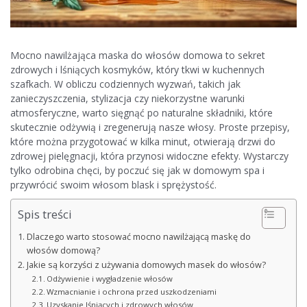
Mocno nawilżająca maska do włosów domowa to sekret
zdrowych i lśniących kosmyków, który tkwi w kuchennych
szafkach. W obliczu codziennych wyzwań, takich jak
zanieczyszczenia, stylizacja czy niekorzystne warunki
atmosferyczne, warto sięgnąć po naturalne składniki, które
skutecznie odżywią i zregenerują nasze włosy. Proste przepisy,
które można przygotować w kilka minut, otwierają drzwi do
zdrowej pielęgnacji, która przynosi widoczne efekty. Wystarczy
tylko odrobina chęci, by poczuć się jak w domowym spa i
przywrócić swoim włosom blask i sprężystość.
Spis treści
Dlaczego warto stosować mocno nawilżającą maskę do
włosów domową?
Jakie są korzyści z używania domowych masek do włosów?
Odżywienie i wygładzenie włosów
Wzmacnianie i ochrona przed uszkodzeniami
Uzyskanie lśniących i zdrowych włosów