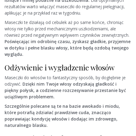
lśniące i mniej podatne na uszkodzenia.
Dla optymalnych
rezultatów warto włączyć maseczki do regularnej pielęgnacji,
aplikując je na przykład raz w tygodniu.
Maseczki te działają od cebulek aż po same końce, chroniąc
włosy nie tylko przed mechanicznymi uszkodzeniami, ale
również przed negatywnym wpływem czynników zewnętrznych.
Poświęcając im odrobinę czasu, zyskasz gładkie, przyjemne
w dotyku i pełne blasku włosy, które będą ozdobą twojego
wyglądu.
Odżywienie i wygładzenie włosów
Maseczki do włosów to fantastyczny sposób, by dogłębnie je
odżywić.
Dzięki nim Twoje włosy odzyskają gładkość i
piękny połysk, a codzienne rozczesywanie przestanie być
uciążliwym problemem.
Szczególnie polecane są te na bazie awokado i miodu,
które potrafią zdziałać prawdziwe cuda, znacząco
poprawiając kondycję włosów i dodając im zdrowego,
naturalnego blasku.