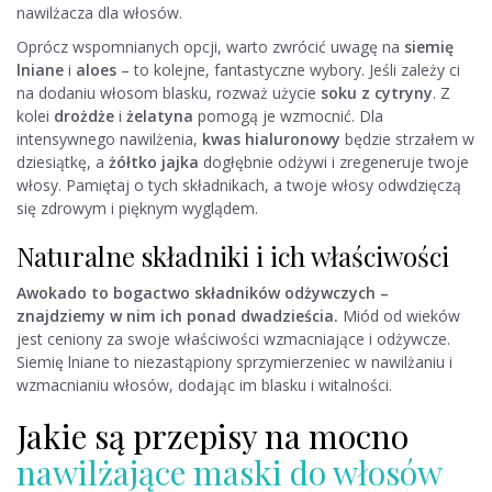
nawilżacza dla włosów.
Oprócz wspomnianych opcji, warto zwrócić uwagę na
siemię
lniane
i
aloes
– to kolejne, fantastyczne wybory. Jeśli zależy ci
na dodaniu włosom blasku, rozważ użycie
soku z cytryny
. Z
kolei
drożdże
i
żelatyna
pomogą je wzmocnić. Dla
intensywnego nawilżenia,
kwas hialuronowy
będzie strzałem w
dziesiątkę, a
żółtko jajka
dogłębnie odżywi i zregeneruje twoje
włosy. Pamiętaj o tych składnikach, a twoje włosy odwdzięczą
się zdrowym i pięknym wyglądem.
Naturalne składniki i ich właściwości
Awokado to bogactwo składników odżywczych –
znajdziemy w nim ich ponad dwadzieścia.
Miód od wieków
jest ceniony za swoje właściwości wzmacniające i odżywcze.
Siemię lniane to niezastąpiony sprzymierzeniec w nawilżaniu i
wzmacnianiu włosów, dodając im blasku i witalności.
Jakie są przepisy na mocno
nawilżające maski do włosów