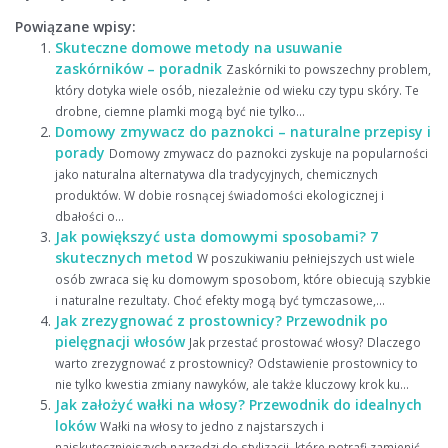
Powiązane wpisy:
Skuteczne domowe metody na usuwanie
zaskórników – poradnik
Zaskórniki to powszechny problem,
który dotyka wiele osób, niezależnie od wieku czy typu skóry. Te
drobne, ciemne plamki mogą być nie tylko...
Domowy zmywacz do paznokci – naturalne przepisy i
porady
Domowy zmywacz do paznokci zyskuje na popularności
jako naturalna alternatywa dla tradycyjnych, chemicznych
produktów. W dobie rosnącej świadomości ekologicznej i
dbałości o...
Jak powiększyć usta domowymi sposobami? 7
skutecznych metod
W poszukiwaniu pełniejszych ust wiele
osób zwraca się ku domowym sposobom, które obiecują szybkie
i naturalne rezultaty. Choć efekty mogą być tymczasowe,...
Jak zrezygnować z prostownicy? Przewodnik po
pielęgnacji włosów
Jak przestać prostować włosy? Dlaczego
warto zrezygnować z prostownicy? Odstawienie prostownicy to
nie tylko kwestia zmiany nawyków, ale także kluczowy krok ku...
Jak założyć wałki na włosy? Przewodnik do idealnych
loków
Wałki na włosy to jedno z najstarszych i
najskuteczniejszych narzędzi do stylizacji, które potrafi zamienić