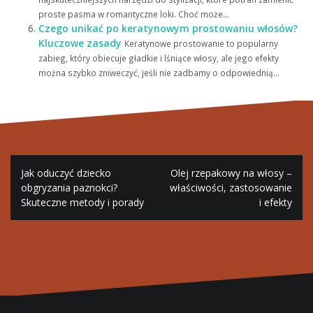
proste pasma w romantyczne loki. Choć może...
Czego unikać po keratynowym prostowaniu włosów?
Kluczowe zasady
Keratynowe prostowanie to popularny
zabieg, który obiecuje gładkie i lśniące włosy, ale jego efekty
można szybko zniweczyć, jeśli nie zadbamy o odpowiednią...
Nawigacja
Jak oduczyć dziecko
Olej rzepakowy na włosy –
wpisu
obgryzania paznokci?
właściwości, zastosowanie
Skuteczne metody i porady
i efekty