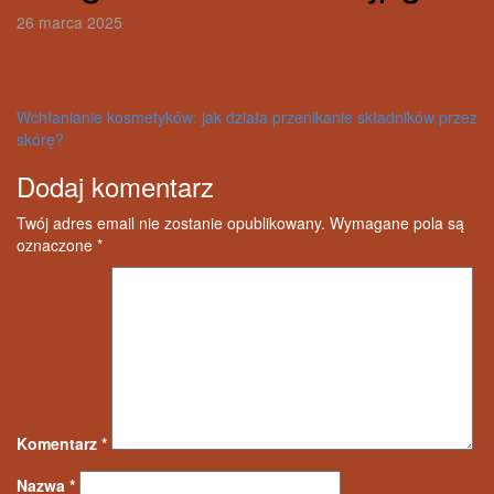
26 marca 2025
Nawigacja
Wchłanianie kosmetyków: jak działa przenikanie składników przez
skórę?
wpisu
Dodaj komentarz
Twój adres email nie zostanie opublikowany.
Wymagane pola są
oznaczone
*
Komentarz
*
Nazwa
*