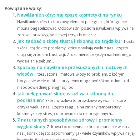
Powiązane wpisy:
Nawilżanie skóry: najlepsze kosmetyki na rynku
Nawilżanie skóry to kluczowy element pielęgnacji, którego nie
można bagatelizować. Odpowiedni poziom nawilżenia wpływa na
zdrowie oraz wygląd naszej cery, chroniąc ją...
Jak zadbać o skórę tłustą i skłonną do trądziku?
Tłusta
skóra i trądzik to problemy, które dotykają wielu z nas i często
stają się źródłem frustracji. Zrozumienie przyczyn nadmiernego
wydzielania sebum...
Sposoby na nawilżanie przesuszonych i matowych
włosów
Przesuszone i matowe włosy to problem, z którym
boryka się wiele osób, a przyczyny mogą być różnorodne – od
nieodpowiedniej pielęgnacji po...
Jak pielęgnować skórę wrażliwą i skłonną do
podrażnień?
Skóra wrażliwa to prawdziwe wyzwanie, które
dotyka wielu z nas. Często reaguje na zmiany temperatury,
kosmetyki czy stres, co prowadzi do nieprzyjemnych...
7 naturalnych sposobów na zdrowy i promienny
wygląd skóry
Zdrowa i promienna skóra to marzenie wielu z
nas, jednak często zapominamy, jak wiele czynników wpływa na jej
kondycję. Właściwa dieta, nawilżenie...