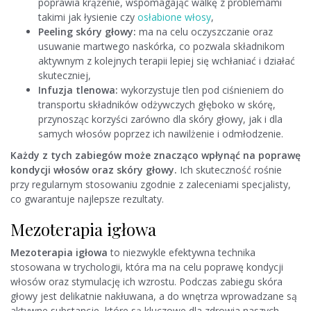
poprawia krążenie, wspomagając walkę z problemami
takimi jak łysienie czy
osłabione włosy
,
Peeling skóry głowy:
ma na celu oczyszczanie oraz
usuwanie martwego naskórka, co pozwala składnikom
aktywnym z kolejnych terapii lepiej się wchłaniać i działać
skuteczniej,
Infuzja tlenowa:
wykorzystuje tlen pod ciśnieniem do
transportu składników odżywczych głęboko w skórę,
przynosząc korzyści zarówno dla skóry głowy, jak i dla
samych włosów poprzez ich nawilżenie i odmłodzenie.
Każdy z tych zabiegów może znacząco wpłynąć na poprawę
kondycji włosów oraz skóry głowy.
Ich skuteczność rośnie
przy regularnym stosowaniu zgodnie z zaleceniami specjalisty,
co gwarantuje najlepsze rezultaty.
Mezoterapia igłowa
Mezoterapia igłowa
to niezwykle efektywna technika
stosowana w trychologii, która ma na celu poprawę kondycji
włosów oraz stymulację ich wzrostu. Podczas zabiegu skóra
głowy jest delikatnie nakłuwana, a do wnętrza wprowadzane są
aktywne substancje, które są kluczowe dla zdrowia naszych