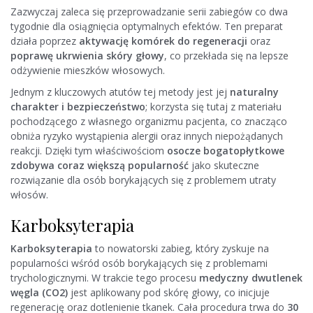
Zazwyczaj zaleca się przeprowadzanie serii zabiegów co dwa
tygodnie dla osiągnięcia optymalnych efektów. Ten preparat
działa poprzez
aktywację komórek do regeneracji
oraz
poprawę ukrwienia skóry głowy
, co przekłada się na lepsze
odżywienie mieszków włosowych.
Jednym z kluczowych atutów tej metody jest jej
naturalny
charakter i bezpieczeństwo
; korzysta się tutaj z materiału
pochodzącego z własnego organizmu pacjenta, co znacząco
obniża ryzyko wystąpienia alergii oraz innych niepożądanych
reakcji. Dzięki tym właściwościom
osocze bogatopłytkowe
zdobywa coraz większą popularność
jako skuteczne
rozwiązanie dla osób borykających się z problemem utraty
włosów.
Karboksyterapia
Karboksyterapia
to nowatorski zabieg, który zyskuje na
popularności wśród osób borykających się z problemami
trychologicznymi. W trakcie tego procesu
medyczny dwutlenek
węgla (CO2)
jest aplikowany pod skórę głowy, co inicjuje
regenerację oraz dotlenienie tkanek. Cała procedura trwa do
30