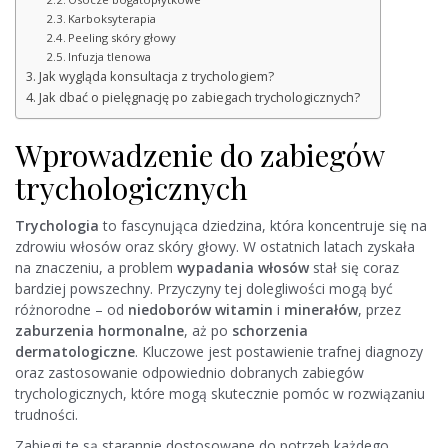
Karboksyterapia
Peeling skóry głowy
Infuzja tlenowa
Jak wygląda konsultacja z trychologiem?
Jak dbać o pielęgnację po zabiegach trychologicznych?
Wprowadzenie do zabiegów
trychologicznych
Trychologia
to fascynująca dziedzina, która koncentruje się na
zdrowiu włosów oraz skóry głowy. W ostatnich latach zyskała
na znaczeniu, a problem
wypadania włosów
stał się coraz
bardziej powszechny. Przyczyny tej dolegliwości mogą być
różnorodne – od
niedoborów witamin
i
minerałów
, przez
zaburzenia hormonalne
, aż po
schorzenia
dermatologiczne
. Kluczowe jest postawienie trafnej diagnozy
oraz zastosowanie odpowiednio dobranych zabiegów
trychologicznych, które mogą skutecznie pomóc w rozwiązaniu
trudności.
Zabiegi te są starannie dostosowane do potrzeb każdego