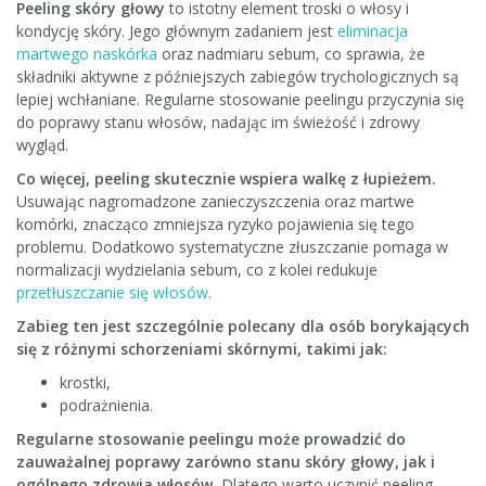
Peeling skóry głowy
to istotny element troski o włosy i
kondycję skóry. Jego głównym zadaniem jest
eliminacja
martwego naskórka
oraz nadmiaru sebum, co sprawia, że
składniki aktywne z późniejszych zabiegów trychologicznych są
lepiej wchłaniane. Regularne stosowanie peelingu przyczynia się
do poprawy stanu włosów, nadając im świeżość i zdrowy
wygląd.
Co więcej, peeling skutecznie wspiera walkę z łupieżem.
Usuwając nagromadzone zanieczyszczenia oraz martwe
komórki, znacząco zmniejsza ryzyko pojawienia się tego
problemu. Dodatkowo systematyczne złuszczanie pomaga w
normalizacji wydzielania sebum, co z kolei redukuje
przetłuszczanie się włosów
.
Zabieg ten jest szczególnie polecany dla osób borykających
się z różnymi schorzeniami skórnymi, takimi jak:
krostki,
podrażnienia.
Regularne stosowanie peelingu może prowadzić do
zauważalnej poprawy zarówno stanu skóry głowy, jak i
ogólnego zdrowia włosów.
Dlatego warto uczynić peeling