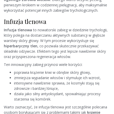
pierwszym krokiem w codziennej pielęgnacji, aby maksymalnie
wykorzystać potencjał innych zabiegów trychologicznych.
Infuzja tlenowa
Infuzja tlenowa
to nowatorski zabieg w dziedzinie trychologii,
który polega na dostarczaniu aktywnych substancji w głębsze
warstwy skóry głowy. W tym procesie wykorzystuje się
hiperbaryczny tlen
, co pozwala skutecznie przekazywać
składniki odżywcze. Efektem tego jest lepsze nawilżenie skóry
oraz przyspieszona regeneracja włosów.
Ten innowacyjny zabieg przynosi wiele korzyści:
poprawia krążenie krwi w obrębie skóry głowy,
zmniejsza wypadanie włosów i stymuluje ich wzrost,
intensywne nawilżenie sprawia, że kosmyki stają się
zdrowsze i bardziej lśniące,
działa jako silny antyoksydant, spowalniając procesy
starzenia się komórek.
Warto zaznaczyć, że infuzja tlenowa jest szczególnie polecana
osobom borykającym się z problemami takimi jak
łysienie