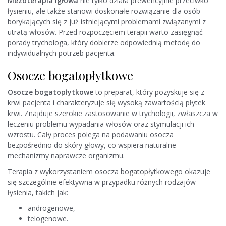
Mezoterapia igłowa
nie tylko działa prewencyjnie przeciwko
łysieniu, ale także stanowi doskonałe rozwiązanie dla osób
borykających się z już istniejącymi problemami związanymi z
utratą włosów. Przed rozpoczęciem terapii warto zasięgnąć
porady trychologa, który dobierze odpowiednią metodę do
indywidualnych potrzeb pacjenta.
Osocze bogatopłytkowe
Osocze bogatopłytkowe
to preparat, który pozyskuje się z
krwi pacjenta i charakteryzuje się wysoką zawartością płytek
krwi. Znajduje szerokie zastosowanie w trychologii, zwłaszcza w
leczeniu problemu wypadania włosów oraz stymulacji ich
wzrostu. Cały proces polega na podawaniu osocza
bezpośrednio do skóry głowy, co wspiera naturalne
mechanizmy naprawcze organizmu.
Terapia z wykorzystaniem osocza bogatopłytkowego okazuje
się szczególnie efektywna w przypadku różnych rodzajów
łysienia, takich jak:
androgenowe,
telogenowe.