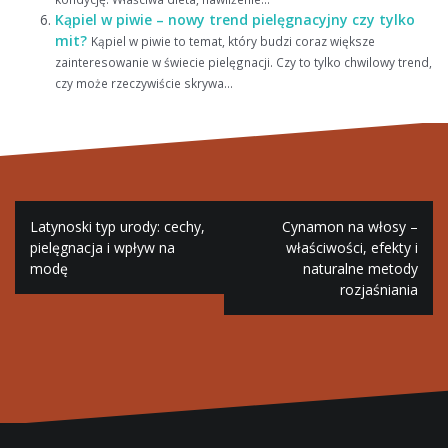
Kąpiel w piwie – nowy trend pielęgnacyjny czy tylko
mit?
Kąpiel w piwie to temat, który budzi coraz większe
zainteresowanie w świecie pielęgnacji. Czy to tylko chwilowy trend,
czy może rzeczywiście skrywa...
Nawigacja
Latynoski typ urody: cechy,
Cynamon na włosy –
wpisu
pielęgnacja i wpływ na
właściwości, efekty i
modę
naturalne metody
rozjaśniania