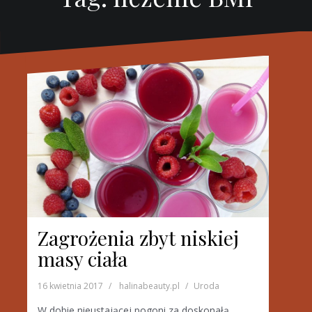
Zagrożenia zbyt niskiej
masy ciała
16 kwietnia 2017
halinabeauty.pl
Uroda
W dobie nieustającej pogoni za doskonałą