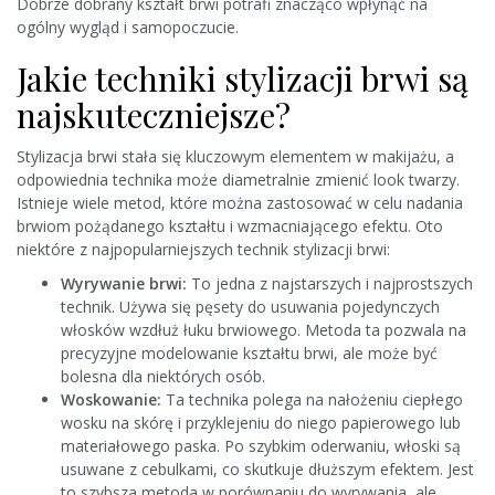
Dobrze dobrany kształt brwi potrafi znacząco wpłynąć na
ogólny wygląd i samopoczucie.
Jakie techniki stylizacji brwi są
najskuteczniejsze?
Stylizacja brwi stała się kluczowym elementem w makijażu, a
odpowiednia technika może diametralnie zmienić look twarzy.
Istnieje wiele metod, które można zastosować w celu nadania
brwiom pożądanego kształtu i wzmacniającego efektu. Oto
niektóre z najpopularniejszych technik stylizacji brwi:
Wyrywanie brwi:
To jedna z najstarszych i najprostszych
technik. Używa się pęsety do usuwania pojedynczych
włosków wzdłuż łuku brwiowego. Metoda ta pozwala na
precyzyjne modelowanie kształtu brwi, ale może być
bolesna dla niektórych osób.
Woskowanie:
Ta technika polega na nałożeniu ciepłego
wosku na skórę i przyklejeniu do niego papierowego lub
materiałowego paska. Po szybkim oderwaniu, włoski są
usuwane z cebulkami, co skutkuje dłuższym efektem. Jest
to szybsza metoda w porównaniu do wyrywania, ale