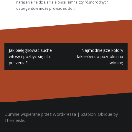
narażenie na działanie słońca, zimna czy różnorodnych
detergentów może prowadzić do...
Nawigacja
Jak pielęgnować suche
Najmodniejsze kolory
wpisu
włosy i pozbyć się ich
lakierów do paznokci na
puszenia?
wiosnę
Dumnie wspierane przez WordPressa | Szablon: Oblique by
Themeisle.