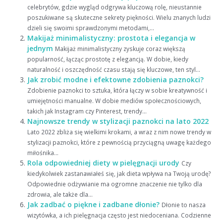
celebrytów, gdzie wygląd odgrywa kluczową rolę, nieustannie
poszukiwane są skuteczne sekrety piękności. Wielu znanych ludzi
dzieli się swoimi sprawdzonymi metodami,...
Makijaż minimalistyczny: prostota i elegancja w
jednym
Makijaż minimalistyczny zyskuje coraz większą
popularność, łącząc prostotę z elegancją. W dobie, kiedy
naturalność i oszczędność czasu stają się kluczowe, ten styl...
Jak zrobić modne i efektowne zdobienia paznokci?
Zdobienie paznokci to sztuka, która łączy w sobie kreatywność i
umiejętności manualne. W dobie mediów społecznościowych,
takich jak Instagram czy Pinterest, trendy...
Najnowsze trendy w stylizacji paznokci na lato 2022
Lato 2022 zbliża się wielkimi krokami, a wraz z nim nowe trendy w
stylizacji paznokci, które z pewnością przyciągną uwagę każdego
miłośnika...
Rola odpowiedniej diety w pielęgnacji urody
Czy
kiedykolwiek zastanawiałeś się, jak dieta wpływa na Twoją urodę?
Odpowiednie odżywianie ma ogromne znaczenie nie tylko dla
zdrowia, ale także dla...
Jak zadbać o piękne i zadbane dłonie?
Dłonie to nasza
wizytówka, a ich pielęgnacja często jest niedoceniana. Codzienne