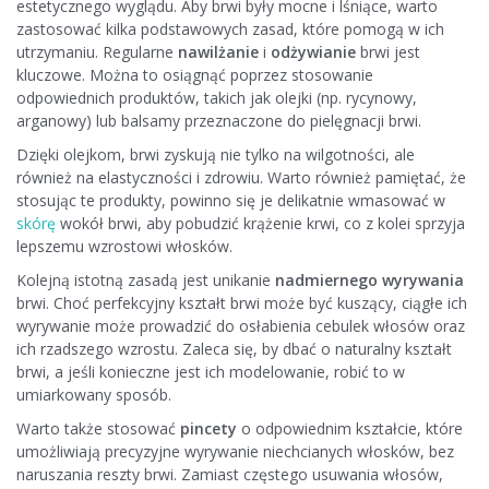
estetycznego wyglądu. Aby brwi były mocne i lśniące, warto
zastosować kilka podstawowych zasad, które pomogą w ich
utrzymaniu. Regularne
nawilżanie
i
odżywianie
brwi jest
kluczowe. Można to osiągnąć poprzez stosowanie
odpowiednich produktów, takich jak olejki (np. rycynowy,
arganowy) lub balsamy przeznaczone do pielęgnacji brwi.
Dzięki olejkom, brwi zyskują nie tylko na wilgotności, ale
również na elastyczności i zdrowiu. Warto również pamiętać, że
stosując te produkty, powinno się je delikatnie wmasować w
skórę
wokół brwi, aby pobudzić krążenie krwi, co z kolei sprzyja
lepszemu wzrostowi włosków.
Kolejną istotną zasadą jest unikanie
nadmiernego wyrywania
brwi. Choć perfekcyjny kształt brwi może być kuszący, ciągłe ich
wyrywanie może prowadzić do osłabienia cebulek włosów oraz
ich rzadszego wzrostu. Zaleca się, by dbać o naturalny kształt
brwi, a jeśli konieczne jest ich modelowanie, robić to w
umiarkowany sposób.
Warto także stosować
pincety
o odpowiednim kształcie, które
umożliwiają precyzyjne wyrywanie niechcianych włosków, bez
naruszania reszty brwi. Zamiast częstego usuwania włosów,