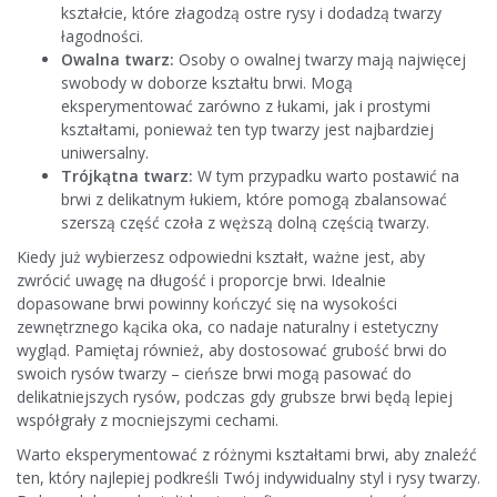
kształcie, które złagodzą ostre rysy i dodadzą twarzy
łagodności.
Owalna twarz:
Osoby o owalnej twarzy mają najwięcej
swobody w doborze kształtu brwi. Mogą
eksperymentować zarówno z łukami, jak i prostymi
kształtami, ponieważ ten typ twarzy jest najbardziej
uniwersalny.
Trójkątna twarz:
W tym przypadku warto postawić na
brwi z delikatnym łukiem, które pomogą zbalansować
szerszą część czoła z węższą dolną częścią twarzy.
Kiedy już wybierzesz odpowiedni kształt, ważne jest, aby
zwrócić uwagę na długość i proporcje brwi. Idealnie
dopasowane brwi powinny kończyć się na wysokości
zewnętrznego kącika oka, co nadaje naturalny i estetyczny
wygląd. Pamiętaj również, aby dostosować grubość brwi do
swoich rysów twarzy – cieńsze brwi mogą pasować do
delikatniejszych rysów, podczas gdy grubsze brwi będą lepiej
współgrały z mocniejszymi cechami.
Warto eksperymentować z różnymi kształtami brwi, aby znaleźć
ten, który najlepiej podkreśli Twój indywidualny styl i rysy twarzy.