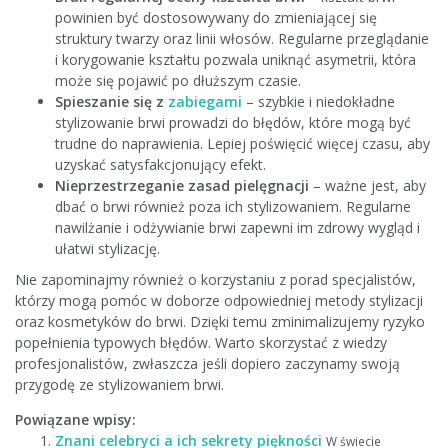
powinien być dostosowywany do zmieniającej się
struktury twarzy oraz linii włosów. Regularne przeglądanie
i korygowanie kształtu pozwala uniknąć asymetrii, która
może się pojawić po dłuższym czasie.
Spieszanie się z
zabiegami
– szybkie i niedokładne
stylizowanie brwi prowadzi do błędów, które mogą być
trudne do naprawienia. Lepiej poświęcić więcej czasu, aby
uzyskać satysfakcjonujący efekt.
Nieprzestrzeganie zasad pielęgnacji
– ważne jest, aby
dbać o brwi również poza ich stylizowaniem. Regularne
nawilżanie i odżywianie brwi zapewni im zdrowy wygląd i
ułatwi stylizację.
Nie zapominajmy również o korzystaniu z porad specjalistów,
którzy mogą pomóc w doborze odpowiedniej metody stylizacji
oraz kosmetyków do brwi. Dzięki temu zminimalizujemy ryzyko
popełnienia typowych błędów. Warto skorzystać z wiedzy
profesjonalistów, zwłaszcza jeśli dopiero zaczynamy swoją
przygodę ze stylizowaniem brwi.
Powiązane wpisy:
Znani celebryci a ich sekrety piękności
W świecie