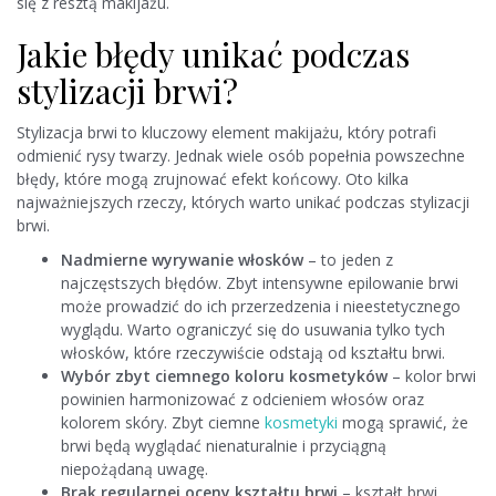
się z resztą makijażu.
Jakie błędy unikać podczas
stylizacji brwi?
Stylizacja brwi to kluczowy element makijażu, który potrafi
odmienić rysy twarzy. Jednak wiele osób popełnia powszechne
błędy, które mogą zrujnować efekt końcowy. Oto kilka
najważniejszych rzeczy, których warto unikać podczas stylizacji
brwi.
Nadmierne wyrywanie włosków
– to jeden z
najczęstszych błędów. Zbyt intensywne epilowanie brwi
może prowadzić do ich przerzedzenia i nieestetycznego
wyglądu. Warto ograniczyć się do usuwania tylko tych
włosków, które rzeczywiście odstają od kształtu brwi.
Wybór zbyt ciemnego koloru kosmetyków
– kolor brwi
powinien harmonizować z odcieniem włosów oraz
kolorem skóry. Zbyt ciemne
kosmetyki
mogą sprawić, że
brwi będą wyglądać nienaturalnie i przyciągną
niepożądaną uwagę.
Brak regularnej oceny kształtu brwi
– kształt brwi