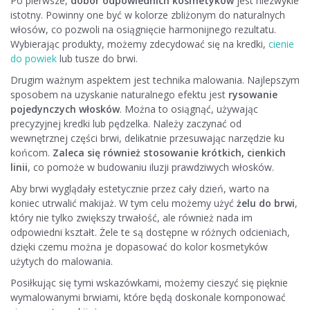
Po pierwsze,
dobór odpowiednich kosmetyków
jest niezwykle
istotny. Powinny one być w kolorze zbliżonym do naturalnych
włosów, co pozwoli na osiągnięcie harmonijnego rezultatu.
Wybierając produkty, możemy zdecydować się na kredki,
cienie
do powiek
lub tusze do brwi.
Drugim ważnym aspektem jest technika malowania. Najlepszym
sposobem na uzyskanie naturalnego efektu jest
rysowanie
pojedynczych włosków
. Można to osiągnąć, używając
precyzyjnej kredki lub pędzelka. Należy zaczynać od
wewnętrznej części brwi, delikatnie przesuwając narzędzie ku
końcom.
Zaleca się również stosowanie krótkich, cienkich
linii
, co pomoże w budowaniu iluzji prawdziwych włosków.
Aby brwi wyglądały estetycznie przez cały dzień, warto na
koniec utrwalić makijaż. W tym celu możemy użyć
żelu do brwi
,
który nie tylko zwiększy trwałość, ale również nada im
odpowiedni kształt. Żele te są dostępne w różnych odcieniach,
dzięki czemu można je dopasować do kolor kosmetyków
użytych do malowania.
Posiłkując się tymi wskazówkami, możemy cieszyć się pięknie
wymalowanymi brwiami, które będą doskonale komponować