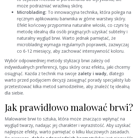
może podrażniać wrażliwą skórę.
Microblading:
To innowacyjna technika, która polega na
ręcznym aplikowaniu barwnika w górne warstwy skóry.
Efekt końcowy przypomina naturalne włoski, co czyni tę
metodę idealną dla osób pragnących uzyskać subtelny i
naturalny wygląd brwi. Warto jednak pamiętać, że
microblading wymaga regularnych poprawek, zazwyczaj
co 6-12 miesięcy, aby zachować intensywność koloru.
Wybór odpowiedniej metody stylizacji brwi zależy od
indywidualnych preferencji, typu skóry oraz efektu, jaki chcemy
osiągnąć. Każda z technik ma swoje
zalety i wady
, dlatego
warto przed podjęciem decyzji zasięgnąć porady specjalisty lub
przetestować kilka metod samodzielnie, aby znaleźć tę idealną
dla siebie.
Jak prawidłowo malować brwi?
Malowanie brwi to sztuka, która może znacząco wpłynąć na
wygląd twarzy, nadając jej charakter i wyrazistość. Aby uzyskać
najlepsze efekty, warto pamiętać o kilku kluczowych zasadach.