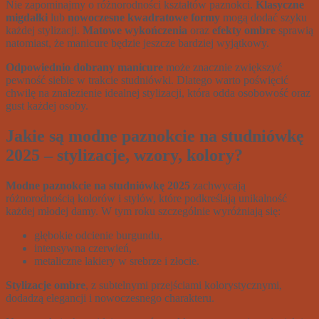
Nie zapominajmy o różnorodności kształtów paznokci.
Klasyczne
migdałki
lub
nowoczesne kwadratowe formy
mogą dodać szyku
każdej stylizacji.
Matowe wykończenia
oraz
efekty ombre
sprawią
natomiast, że manicure będzie jeszcze bardziej wyjątkowy.
Odpowiednio dobrany manicure
może znacznie zwiększyć
pewność siebie w trakcie studniówki. Dlatego warto poświęcić
chwilę na znalezienie idealnej stylizacji, która odda osobowość oraz
gust każdej osoby.
Jakie są modne paznokcie na studniówkę
2025 – stylizacje, wzory, kolory?
Modne paznokcie na studniówkę 2025
zachwycają
różnorodnością kolorów i stylów, które podkreślają unikalność
każdej młodej damy. W tym roku szczególnie wyróżniają się:
głębokie odcienie burgundu,
intensywna czerwień,
metaliczne lakiery w srebrze i złocie.
Stylizacje ombre
, z subtelnymi przejściami kolorystycznymi,
dodadzą elegancji i nowoczesnego charakteru.