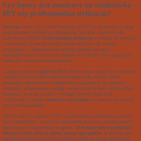
Czy lepszy jest manicure na studniówkę –
DIY czy profesjonalna stylizacja?
Decyzja
o tym, czy wybrać manicure DIY, czy skorzystać z usług
profesjonalnej stylistki na studniówkę, ma duże znaczenie dla
końcowego efektu.
Profesjonalna stylizacja
wyróżnia się precyzją
i trwałością, co jest niezwykle istotne podczas tak ważnej
uroczystości. Doświadczona stylistka potrafi stworzyć
skomplikowane wzory oraz zastosować techniki, które mogą być
trudne do wykonania samodzielnie.
Z drugiej strony,
manicure DIY
to doskonała okazja do wyrażenia
własnej kreatywności i indywidualnego stylu. Osoby, które
posiadają odpowiednie umiejętności, mogą bawić się różnymi
kolorami i zdobieniami według własnych upodobań. Warto jednak
pamiętać, że ta opcja może wymagać więcej czasu oraz
cierpliwości. Ponadto
estetyka wykonania
nie zawsze dorównuje
pracy profesjonalisty.
Wybór między manicure DIY a profesjonalną stylizacją powinien
być przemyślany i oparty na umiejętnościach oraz oczekiwaniach
dotyczących ostatecznego wyglądu.
Jeśli marzymy o perfekcji i
długotrwałym efekcie, lepiej zaufać specjaliście.
Natomiast gdy
stawiamy na kreatywność i osobiste podejście, warto spróbować