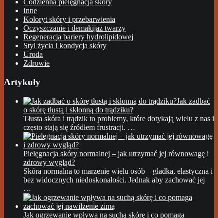
Codzienna pielęgnacja skóry
Inne
Koloryt skóry i przebarwienia
Oczyszczanie i demakijaż twarzy
Regeneracja bariery hydrolipidowej
Styl życia i kondycja skóry
Uroda
Zdrowie
Artykuły
Jak zadbać
o skórę tłustą i skłonną do trądziku?
Tłusta skóra i trądzik to problemy, które dotykają wielu z nas i
często stają się źródłem frustracji. …
Pielęgnacja skóry normalnej – jak utrzymać jej równowagę i
zdrowy wygląd?
Skóra normalna to marzenie wielu osób – gładka, elastyczna i
bez widocznych niedoskonałości. Jednak aby zachować jej
…
Jak ogrzewanie wpływa na suchą skórę i co pomaga