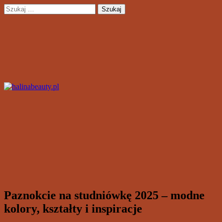
Przejdź
Szukaj:
do
treści
Paznokcie na studniówkę 2025 – modne
kolory, kształty i inspiracje