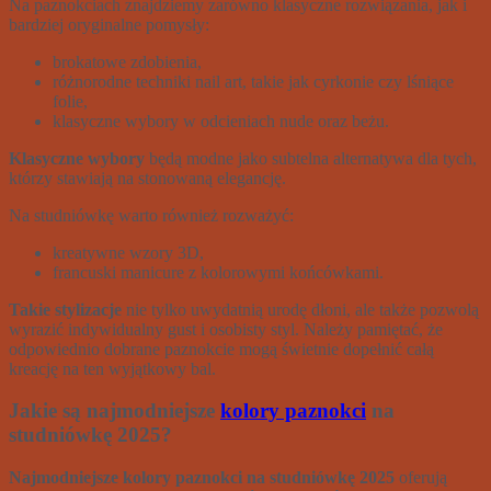
Na paznokciach znajdziemy zarówno klasyczne rozwiązania, jak i
bardziej oryginalne pomysły:
brokatowe zdobienia,
różnorodne techniki nail art, takie jak cyrkonie czy lśniące
folie,
klasyczne wybory w odcieniach nude oraz beżu.
Klasyczne wybory
będą modne jako subtelna alternatywa dla tych,
którzy stawiają na stonowaną elegancję.
Na studniówkę warto również rozważyć:
kreatywne wzory 3D,
francuski manicure z kolorowymi końcówkami.
Takie stylizacje
nie tylko uwydatnią urodę dłoni, ale także pozwolą
wyrazić indywidualny gust i osobisty styl. Należy pamiętać, że
odpowiednio dobrane paznokcie mogą świetnie dopełnić całą
kreację na ten wyjątkowy bal.
Jakie są najmodniejsze
kolory paznokci
na
studniówkę 2025?
Najmodniejsze kolory paznokci na studniówkę 2025
oferują