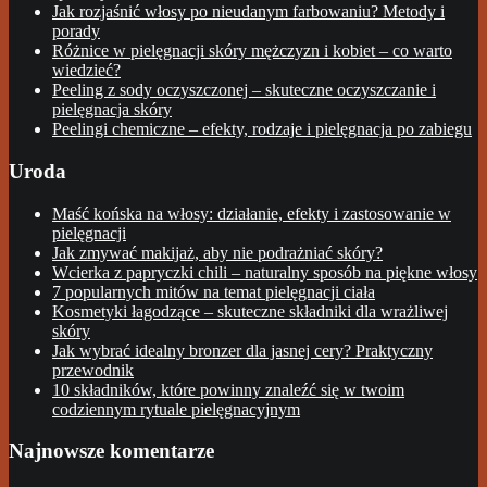
Jak rozjaśnić włosy po nieudanym farbowaniu? Metody i
porady
Różnice w pielęgnacji skóry mężczyzn i kobiet – co warto
wiedzieć?
Peeling z sody oczyszczonej – skuteczne oczyszczanie i
pielęgnacja skóry
Peelingi chemiczne – efekty, rodzaje i pielęgnacja po zabiegu
Uroda
Maść końska na włosy: działanie, efekty i zastosowanie w
pielęgnacji
Jak zmywać makijaż, aby nie podrażniać skóry?
Wcierka z papryczki chili – naturalny sposób na piękne włosy
7 popularnych mitów na temat pielęgnacji ciała
Kosmetyki łagodzące – skuteczne składniki dla wrażliwej
skóry
Jak wybrać idealny bronzer dla jasnej cery? Praktyczny
przewodnik
10 składników, które powinny znaleźć się w twoim
codziennym rytuale pielęgnacyjnym
Najnowsze komentarze