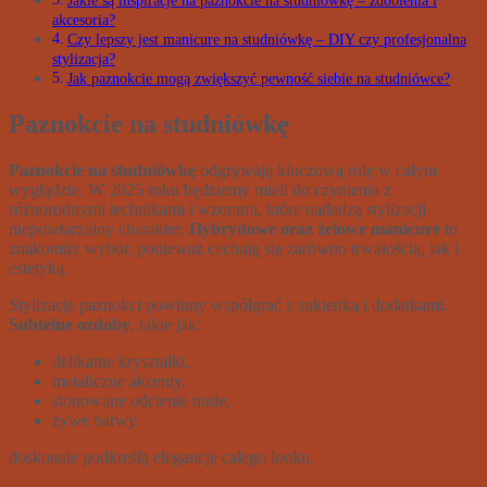
akcesoria?
Czy lepszy jest manicure na studniówkę – DIY czy profesjonalna
stylizacja?
Jak paznokcie mogą zwiększyć pewność siebie na studniówce?
Paznokcie na studniówkę
Paznokcie na studniówkę
odgrywają kluczową rolę w całym
wyglądzie. W 2025 roku będziemy mieli do czynienia z
różnorodnymi technikami i wzorami, które nadadzą stylizacji
niepowtarzalny charakter.
Hybrydowe oraz żelowe manicure
to
znakomity wybór, ponieważ cechują się zarówno trwałością, jak i
estetyką.
Stylizacje paznokci powinny współgrać z sukienką i dodatkami.
Subtelne ozdoby
, takie jak:
delikatne kryształki,
metaliczne akcenty,
stonowane odcienie nude,
żywe barwy.
doskonale podkreślą elegancję całego looku.