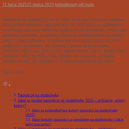
11 lipca 2025
25 marca 2025
halinabeauty.pl
Uroda
Paznokcie na studniówkę to nie tylko detal, lecz kluczowy element,
który potrafi odmienić całą stylizację. W 2025 roku na wybiegach i
w salonach manicure królować będą odcienie burgundu, srebra oraz
głębokiej czerwieni, a subtelne zdobienia dodadzą elegancji każdej
dłoni. Ciekawostką jest, że odpowiedni kształt paznokci nie tylko
podkreśla ich estetykę, ale również wpływa na postrzeganą
smukłość całych rąk. Warto więc zainwestować czas w przemyślane
stylizacje, które nie tylko będą modne, ale i sprawią, że każda
kobieta poczuje się wyjątkowo w tym niezapomnianym dniu.
Spis treści
Paznokcie na studniówkę
Jakie są modne paznokcie na studniówkę 2025 – stylizacje, wzory,
kolory?
Jakie są najmodniejsze kolory paznokci na studniówkę
2025?
Jakie kształty paznokci są popularne na studniówkę i jakie
mają znaczenie?
Jakie są inspiracje na paznokcie na studniówkę – zdobienia i