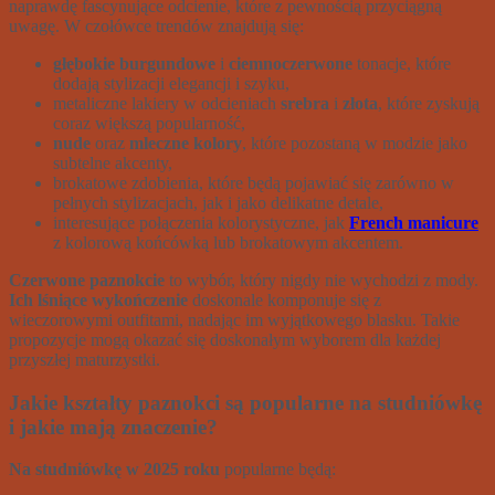
naprawdę fascynujące odcienie, które z pewnością przyciągną
uwagę. W czołówce trendów znajdują się:
głębokie burgundowe
i
ciemnoczerwone
tonacje, które
dodają stylizacji elegancji i szyku,
metaliczne lakiery w odcieniach
srebra
i
złota
, które zyskują
coraz większą popularność,
nude
oraz
mleczne kolory
, które pozostaną w modzie jako
subtelne akcenty,
brokatowe zdobienia, które będą pojawiać się zarówno w
pełnych stylizacjach, jak i jako delikatne detale,
interesujące połączenia kolorystyczne, jak
French manicure
z kolorową końcówką lub brokatowym akcentem.
Czerwone paznokcie
to wybór, który nigdy nie wychodzi z mody.
Ich lśniące wykończenie
doskonale komponuje się z
wieczorowymi outfitami, nadając im wyjątkowego blasku. Takie
propozycje mogą okazać się doskonałym wyborem dla każdej
przyszłej maturzystki.
Jakie kształty paznokci są popularne na studniówkę
i jakie mają znaczenie?
Na studniówkę w 2025 roku
popularne będą: