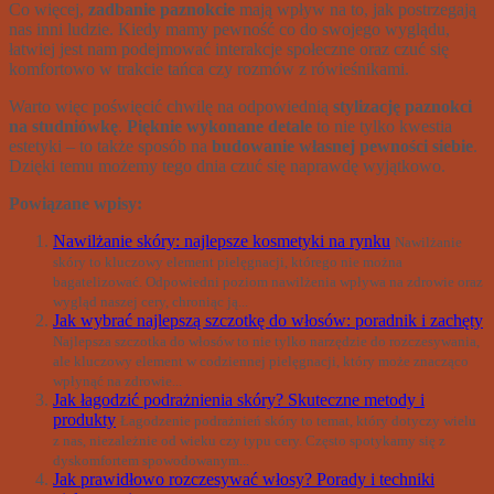
Co więcej,
zadbanie paznokcie
mają wpływ na to, jak postrzegają
nas inni ludzie. Kiedy mamy pewność co do swojego wyglądu,
łatwiej jest nam podejmować interakcje społeczne oraz czuć się
komfortowo w trakcie tańca czy rozmów z rówieśnikami.
Warto więc poświęcić chwilę na odpowiednią
stylizację paznokci
na studniówkę
.
Pięknie wykonane detale
to nie tylko kwestia
estetyki – to także sposób na
budowanie własnej pewności siebie
.
Dzięki temu możemy tego dnia czuć się naprawdę wyjątkowo.
Powiązane wpisy:
Nawilżanie skóry: najlepsze kosmetyki na rynku
Nawilżanie
skóry to kluczowy element pielęgnacji, którego nie można
bagatelizować. Odpowiedni poziom nawilżenia wpływa na zdrowie oraz
wygląd naszej cery, chroniąc ją...
Jak wybrać najlepszą szczotkę do włosów: poradnik i zachęty
Najlepsza szczotka do włosów to nie tylko narzędzie do rozczesywania,
ale kluczowy element w codziennej pielęgnacji, który może znacząco
wpłynąć na zdrowie...
Jak łagodzić podrażnienia skóry? Skuteczne metody i
produkty
Łagodzenie podrażnień skóry to temat, który dotyczy wielu
z nas, niezależnie od wieku czy typu cery. Często spotykamy się z
dyskomfortem spowodowanym...
Jak prawidłowo rozczesywać włosy? Porady i techniki