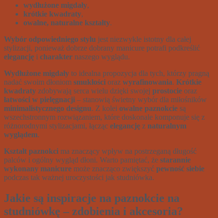
wydłużone migdały
,
krótkie kwadraty
,
owalne, naturalne kształty
.
Wybór odpowiedniego stylu
jest niezwykle istotny dla całej
stylizacji, ponieważ dobrze dobrany manicure potrafi podkreślić
elegancję
i
charakter
naszego wyglądu.
Wydłużone migdały
to idealna propozycja dla tych, którzy pragną
nadać swoim dłoniom
smukłości
oraz
wyrafinowania
.
Krótkie
kwadraty
zdobywają serca wielu dzięki swojej
prostocie
oraz
łatwości w pielęgnacji
– stanowią świetny wybór dla miłośników
minimalistycznego designu
. Z kolei
owalne paznokcie
są
wszechstronnym rozwiązaniem, które doskonale komponuje się z
różnorodnymi stylizacjami, łącząc
elegancję
z
naturalnym
wyglądem
.
Kształt paznokci
ma znaczący wpływ na postrzeganą długość
palców i ogólny wygląd dłoni. Warto pamiętać, że
starannie
wykonany manicure
może znacząco zwiększyć
pewność siebie
podczas tak ważnej uroczystości jak studniówka.
Jakie są inspiracje na paznokcie na
studniówkę – zdobienia i akcesoria?