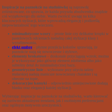
Inspiracje na paznokcie na studniówkę
są naprawdę
zróżnicowane, co sprawia, że każda przyszła absolwentka znajdzie
coś wyjątkowego dla siebie. Warto zwrócić uwagę na kilka
kluczowych stylizacji, które wprowadzą elegancję i podkreślą
niepowtarzalność tego wieczoru.
minimalistyczne wzory
– proste linie czy delikatne kropki w
pastelowych odcieniach nadadzą całej stylizacji klasy i
wyrafinowania,
efekt ombre
– płynne przejścia kolorów sprawiają, że
paznokcie stają się nowoczesne i stylowe,
elementy brokatowe
– doskonale przyciągają wzrok; można
je wykorzystać jako główny element zdobienia albo jako
subtelny detal do minimalistycznej bazy,
geometryczne linie
– wykonane przy użyciu taśmy
malarskiej nadają manicure nowoczesny charakter i są
obecnie na topie,
dekoracyjne kamyki
– odpowiednio umiejscowione dodają
blasku oraz elegancji każdej stylizacji.
Wybierając inspiracje na paznokcie na studniówkę, warto kierować
się zarówno aktualnymi trendami, jak i osobistymi preferencjami
oraz ogólnym motywem uroczystości.