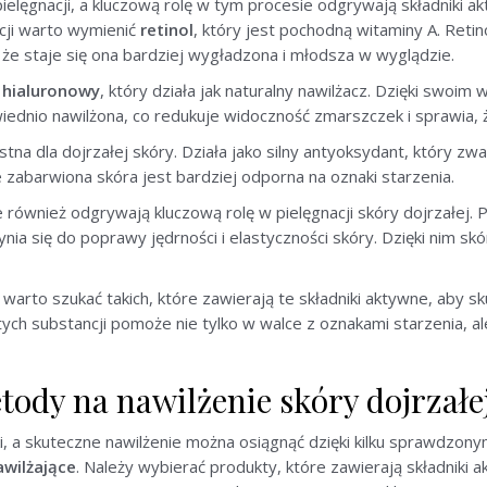
ielęgnacji, a kluczową rolę w tym procesie odgrywają składniki a
cji warto wymienić
retinol
, który jest pochodną witaminy A. Ret
 że staje się ona bardziej wygładzona i młodsza w wyglądzie.
 hialuronowy
, który działa jak naturalny nawilżacz. Dzięki swoi
wiednio nawilżona, co redukuje widoczność zmarszczek i sprawia,
tna dla dojrzałej skóry. Działa jako silny antyoksydant, który zwal
e zabarwiona skóra jest bardziej odporna na oznaki starzenia.
e również odgrywają kluczową rolę w pielęgnacji skóry dojrzałej.
ia się do poprawy jędrności i elastyczności skóry. Dzięki nim skór
 warto szukać takich, które zawierają te składniki aktywne, aby 
ch substancji pomoże nie tylko w walce z oznakami starzenia, ale
tody na nawilżenie skóry dojrzałe
i, a skuteczne nawilżenie można osiągnąć dzięki kilku sprawdz
wilżające
. Należy wybierać produkty, które zawierają składniki 