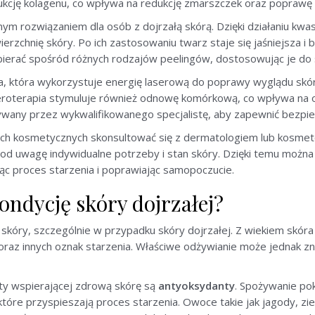
ukcję kolagenu, co wpływa na redukcję zmarszczek oraz poprawę o
ym rozwiązaniem dla osób z dojrzałą skórą. Dzięki działaniu kwa
zchnię skóry. Po ich zastosowaniu twarz staje się jaśniejsza i 
ierać spośród różnych rodzajów peelingów, dostosowując je do 
 która wykorzystuje energię laserową do poprawy wyglądu skóry
eroterapia stymuluje również odnowę komórkową, co wpływa na og
ywany przez wykwalifikowanego specjalistę, aby zapewnić bezpie
ach kosmetycznych skonsultować się z dermatologiem lub kosmet
od uwagę indywidualne potrzeby i stan skóry. Dzięki temu możn
jąc proces starzenia i poprawiając samopoczucie.
ondycję skóry dojrzałej?
skóry, szczególnie w przypadku skóry dojrzałej. Z wiekiem skóra t
oraz innych oznak starzenia. Właściwe odżywianie może jednak zn
ty wspierającej zdrową skórę są
antyoksydanty
. Spożywanie p
które przyspieszają proces starzenia. Owoce takie jak jagody, zie