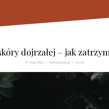
skóry dojrzałej – jak zatrz
31 maja 2022
halinabeauty.pl
Uroda