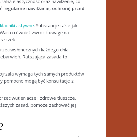
uralną elastyczność oraz nawilżenie, co
ać
regularne nawilżanie
,
ochronę przed
kładniki aktywne
. Substancje takie jak
ć. Warto również zwrócić uwagę na
rszczek.
przeciwsłonecznych każdego dnia,
zebarwień. Ratszająca zasada to
a dojrzała wymaga tych samych produktów
edy pomocne mogą być konsultacje z
rzeciwutleniacze i zdrowe tłuszcze,
wyższych zasad, pomoże zachować jej
?