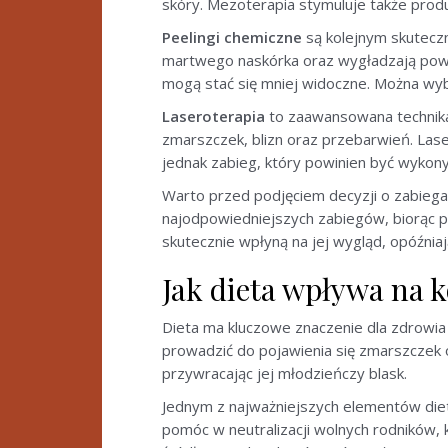
skóry. Mezoterapia stymuluje także prod
Peelingi chemiczne
są kolejnym skuteczn
martwego naskórka oraz wygładzają powier
mogą stać się mniej widoczne. Można wyb
Laseroterapia
to zaawansowana technika,
zmarszczek, blizn oraz przebarwień. Las
jednak zabieg, który powinien być wykon
Warto przed podjęciem decyzji o zabieg
najodpowiedniejszych zabiegów, biorąc p
skutecznie wpłyną na jej wygląd, opóźnia
Jak dieta wpływa na k
Dieta ma kluczowe znaczenie dla zdrowia 
prowadzić do pojawienia się zmarszczek 
przywracając jej młodzieńczy blask.
Jednym z najważniejszych elementów die
pomóc w neutralizacji wolnych rodników, 