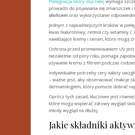
Pielęgnacja skóry dojrzałej
wymaga szczegó
prowadzi do pojawiania się zmarszczek i
słońcem
oraz wykorzystanie odpowiedn
Jednym z najważniejszych kroków w pielę
kwas hialuronowy, retinol czy witaminy C
nawilżające kremy i serum, które mogą z
Ochrona przed promieniowaniem UV jest 
niezależnie od pory roku, pomaga zapobi
używanie kremu z filtrem podczas codzie
Indywidualne potrzeby cery należy uwzgl
– ważne jest, aby obserwować reakcje s
dermatologiem, który pomoże dobrać najb
Oprócz tych zasad, kluczowe jest równie
które mogą wspierać zdrowy wygląd skó
młody wygląd na dłużej.
Jakie składniki aktyw