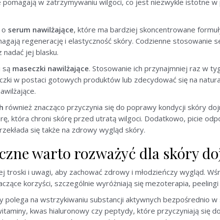
cje pomagają w zatrzymywaniu wilgoci, co jest niezwykle istotne w
ę o
serum nawilżające
, które ma bardziej skoncentrowane formuły.
agają regenerację i elastyczność skóry. Codzienne stosowanie 
nadać jej blasku.
i są
maseczki nawilżające
. Stosowanie ich przynajmniej raz w ty
zki w postaci gotowych produktów lub zdecydować się na naturaln
awilżające.
h
również znacząco przyczynia się do poprawy kondycji skóry dojrz
erę, która chroni skórę przed utratą wilgoci. Dodatkowo, picie odp
rzekłada się także na zdrowy wygląd skóry.
czne warto rozważyć dla skóry doj
j troski i uwagi, aby zachować zdrowy i młodzieńczy wygląd. W
zące korzyści, szczególnie wyróżniają się mezoterapia, peelingi
ry polega na wstrzykiwaniu substancji aktywnych bezpośrednio w 
witaminy, kwas hialuronowy czy peptydy, które przyczyniają się do