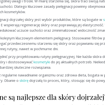
lnej uwagi i troski. W miarę starzenia się, skóra traci swoją nat
 suchości. Dlatego kluczowe zasady pielęgnacji powinny obejmow
ich kosmetyków.
gnacji dojrzałej skóry jest wybór produktów, które są bogate w
s
 i E wspierają regenerację skóry oraz poprawiają jej elastycznoś
redukować uczucie suchości oraz zminimalizować widoczność zma
kolejnym kluczowym elementem pielęgnacji. Stosowanie filtrów 
egać przedwczesnemu starzeniu się skóry oraz pojawianiu się pr
nnej rutyny, nawet w pochmurne dni.
ędnić przy projektowaniu rutyny pielęgnacyjnej. Nie każda skór
kóry i dostosowywać
kosmetyki
do jej aktualnych potrzeb. Nieki
ardziej skuteczne rozwiązania.
ż regularne nawadnianie organizmu oraz zdrowa dieta, bogata w p
ry. Dbanie o
skórę
dojrzałą to proces, który, stosując się do po
ne są najlepsze dla skóry dojrzałej