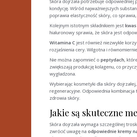
Skóra dojrzała potrzebuje odpowiedniej p
kondycję. Wśród najważniejszych substan
poprawia elastyczność skóry, co sprawia,
Kolejnym istotnym składnikiem jest
kwas
hialuronowy sprawia, że skóra jest odpo
Witamina C
jest również niezwykle korzys
rozjaśnienia cery. Wilgotna i równomierni
Nie można zapomnieć o
peptydach
, któr
zwiększają produkcję kolagenu, co przyczyn
wygładzona.
Wybierając kosmetyki dla skóry dojrzałej,
regeneracyjne. Odpowiednia kombinacja ty
zdrowia skóry.
Jakie są skuteczne me
Skóra dojrzała wymaga szczególnej trosk
zwrócić uwagę na
odpowiednie kremy na