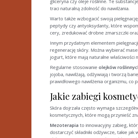
gliceryna czy oleje roślinne. Te substan
traci naturalną zdolność do nawilżania.
Warto także wzbogacić swoją pielęgnacj
peptydy czy antyoksydanty, które wspom
cery, zredukować drobne zmarszczki oraz 
Innym przydatnym elementem pielęgnacj
regenerację skóry. Można wybierać masec
jogurt, które mają naturalne właściwości n
Regularne stosowanie
olejków roślinnyc
jojoba, nawilżają, odżywiają i tworzą bari
prawidłowego nawilżenia organizmu, co p
Jakie zabiegi kosmety
Skóra dojrzała często wymaga szczególne
kosmetycznych, które mogą przynieść znac
Mezoterapia
to innowacyjny zabieg, któ
dostarczyć składniki odżywcze, takie jak 