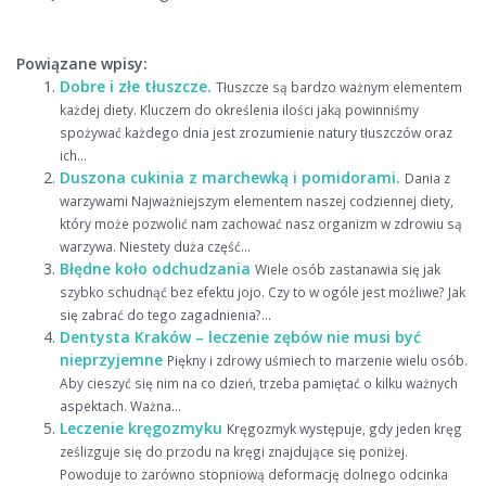
Powiązane wpisy:
Dobre i złe tłuszcze.
Tłuszcze są bardzo ważnym elementem
każdej diety. Kluczem do określenia ilości jaką powinniśmy
spożywać każdego dnia jest zrozumienie natury tłuszczów oraz
ich...
Duszona cukinia z marchewką i pomidorami.
Dania z
warzywami Najważniejszym elementem naszej codziennej diety,
który może pozwolić nam zachować nasz organizm w zdrowiu są
warzywa. Niestety duża część...
Błędne koło odchudzania
Wiele osób zastanawia się jak
szybko schudnąć bez efektu jojo. Czy to w ogóle jest możliwe? Jak
się zabrać do tego zagadnienia?...
Dentysta Kraków – leczenie zębów nie musi być
nieprzyjemne
Piękny i zdrowy uśmiech to marzenie wielu osób.
Aby cieszyć się nim na co dzień, trzeba pamiętać o kilku ważnych
aspektach. Ważna...
Leczenie kręgozmyku
Kręgozmyk występuje, gdy jeden kręg
ześlizguje się do przodu na kręgi znajdujące się poniżej.
Powoduje to zarówno stopniową deformację dolnego odcinka