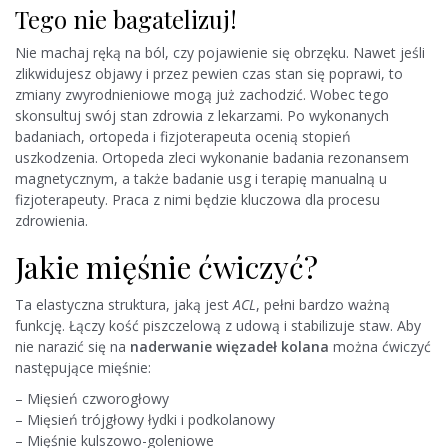
Tego nie bagatelizuj!
Nie machaj ręką na ból, czy pojawienie się obrzęku. Nawet jeśli
zlikwidujesz objawy i przez pewien czas stan się poprawi, to
zmiany zwyrodnieniowe mogą już zachodzić. Wobec tego
skonsultuj swój stan zdrowia z lekarzami. Po wykonanych
badaniach, ortopeda i fizjoterapeuta ocenią stopień
uszkodzenia. Ortopeda zleci wykonanie badania rezonansem
magnetycznym, a także badanie usg i terapię manualną u
fizjoterapeuty. Praca z nimi będzie kluczowa dla procesu
zdrowienia.
Jakie mięśnie ćwiczyć?
Ta elastyczna struktura, jaką jest
ACL
, pełni bardzo ważną
funkcję. Łączy kość piszczelową z udową i stabilizuje staw. Aby
nie narazić się na
naderwanie więzadeł kolana
można ćwiczyć
następujące mięśnie:
– Mięsień czworogłowy
– Mięsień trójgłowy łydki i podkolanowy
– Mięśnie kulszowo-goleniowe