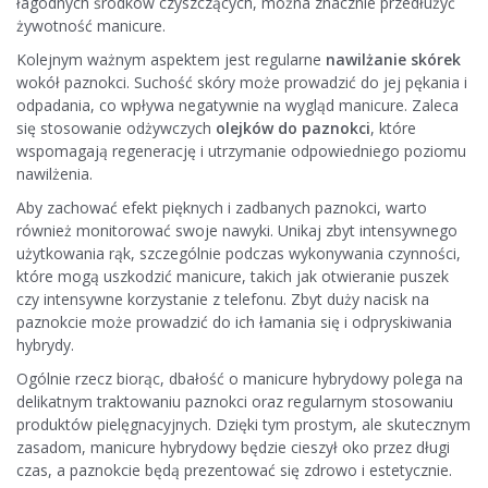
łagodnych środków czyszczących, można znacznie przedłużyć
żywotność manicure.
Kolejnym ważnym aspektem jest regularne
nawilżanie skórek
wokół paznokci. Suchość skóry może prowadzić do jej pękania i
odpadania, co wpływa negatywnie na wygląd manicure. Zaleca
się stosowanie odżywczych
olejków do paznokci
, które
wspomagają regenerację i utrzymanie odpowiedniego poziomu
nawilżenia.
Aby zachować efekt pięknych i zadbanych paznokci, warto
również monitorować swoje nawyki. Unikaj zbyt intensywnego
użytkowania rąk, szczególnie podczas wykonywania czynności,
które mogą uszkodzić manicure, takich jak otwieranie puszek
czy intensywne korzystanie z telefonu. Zbyt duży nacisk na
paznokcie może prowadzić do ich łamania się i odpryskiwania
hybrydy.
Ogólnie rzecz biorąc, dbałość o manicure hybrydowy polega na
delikatnym traktowaniu paznokci oraz regularnym stosowaniu
produktów pielęgnacyjnych. Dzięki tym prostym, ale skutecznym
zasadom, manicure hybrydowy będzie cieszył oko przez długi
czas, a paznokcie będą prezentować się zdrowo i estetycznie.