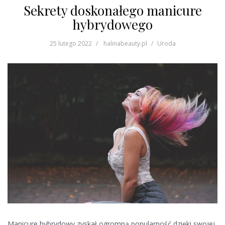
Sekrety doskonałego manicure
hybrydowego
25 lutego 2022
halinabeauty.pl
Uroda
Manicure hybrydowy zyskał ogromną popularność dzięki swojej