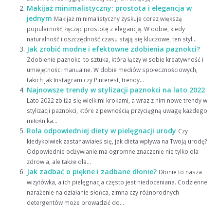
Makijaż minimalistyczny: prostota i elegancja w
jednym
Makijaż minimalistyczny zyskuje coraz większą
popularność, łącząc prostotę z elegancją. W dobie, kiedy
naturalność i oszczędność czasu stają się kluczowe, ten styl...
Jak zrobić modne i efektowne zdobienia paznokci?
Zdobienie paznokci to sztuka, która łączy w sobie kreatywność i
umiejętności manualne. W dobie mediów społecznościowych,
takich jak Instagram czy Pinterest, trendy...
Najnowsze trendy w stylizacji paznokci na lato 2022
Lato 2022 zbliża się wielkimi krokami, a wraz z nim nowe trendy w
stylizacji paznokci, które z pewnością przyciągną uwagę każdego
miłośnika...
Rola odpowiedniej diety w pielęgnacji urody
Czy
kiedykolwiek zastanawiałeś się, jak dieta wpływa na Twoją urodę?
Odpowiednie odżywianie ma ogromne znaczenie nie tylko dla
zdrowia, ale także dla...
Jak zadbać o piękne i zadbane dłonie?
Dłonie to nasza
wizytówka, a ich pielęgnacja często jest niedoceniana. Codzienne
narażenie na działanie słońca, zimna czy różnorodnych
detergentów może prowadzić do...