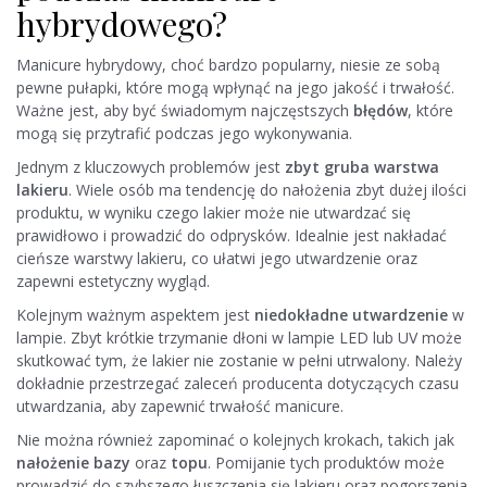
hybrydowego?
Manicure hybrydowy, choć bardzo popularny, niesie ze sobą
pewne pułapki, które mogą wpłynąć na jego jakość i trwałość.
Ważne jest, aby być świadomym najczęstszych
błędów
, które
mogą się przytrafić podczas jego wykonywania.
Jednym z kluczowych problemów jest
zbyt gruba warstwa
lakieru
. Wiele osób ma tendencję do nałożenia zbyt dużej ilości
produktu, w wyniku czego lakier może nie utwardzać się
prawidłowo i prowadzić do odprysków. Idealnie jest nakładać
cieńsze warstwy lakieru, co ułatwi jego utwardzenie oraz
zapewni estetyczny wygląd.
Kolejnym ważnym aspektem jest
niedokładne utwardzenie
w
lampie. Zbyt krótkie trzymanie dłoni w lampie LED lub UV może
skutkować tym, że lakier nie zostanie w pełni utrwalony. Należy
dokładnie przestrzegać zaleceń producenta dotyczących czasu
utwardzania, aby zapewnić trwałość manicure.
Nie można również zapominać o kolejnych krokach, takich jak
nałożenie bazy
oraz
topu
. Pomijanie tych produktów może
prowadzić do szybszego łuszczenia się lakieru oraz pogorszenia