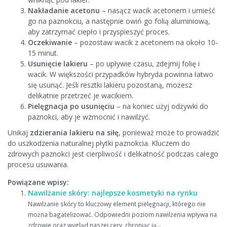
Nakładanie acetonu
– nasącz wacik acetonem i umieść
go na paznokciu, a następnie owiń go folią aluminiową,
aby zatrzymać ciepło i przyspieszyć proces.
Oczekiwanie
– pozostaw wacik z acetonem na około 10-
15 minut.
Usunięcie lakieru
– po upływie czasu, zdejmij folię i
wacik. W większości przypadków hybryda powinna łatwo
się usunąć. Jeśli resztki lakieru pozostaną, możesz
delikatnie przetrzeć je wacikiem.
Pielęgnacja po usunięciu
– na koniec użyj odżywki do
paznokci, aby je wzmocnić i nawilżyć.
Unikaj
zdzierania lakieru na siłę
, ponieważ może to prowadzić
do uszkodzenia naturalnej płytki paznokcia. Kluczem do
zdrowych paznokci jest cierpliwość i delikatność podczas całego
procesu usuwania.
Powiązane wpisy:
Nawilżanie skóry: najlepsze kosmetyki na rynku
Nawilżanie skóry to kluczowy element pielęgnacji, którego nie
można bagatelizować. Odpowiedni poziom nawilżenia wpływa na
zdrowie oraz wygląd naszej cery, chroniąc ją...