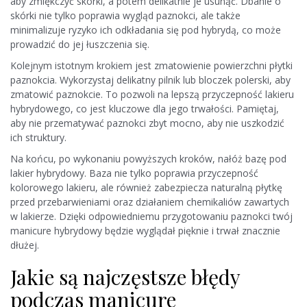
aby zmiękczyć skórki, a potem delikatnie je usunąć. Dbanie o
skórki nie tylko poprawia wygląd paznokci, ale także
minimalizuje ryzyko ich odkładania się pod hybrydą, co może
prowadzić do jej łuszczenia się.
Kolejnym istotnym krokiem jest zmatowienie powierzchni płytki
paznokcia. Wykorzystaj delikatny pilnik lub bloczek polerski, aby
zmatowić paznokcie. To pozwoli na lepszą przyczepność lakieru
hybrydowego, co jest kluczowe dla jego trwałości. Pamiętaj,
aby nie przematywać paznokci zbyt mocno, aby nie uszkodzić
ich struktury.
Na końcu, po wykonaniu powyższych kroków, nałóż bazę pod
lakier hybrydowy. Baza nie tylko poprawia przyczepność
kolorowego lakieru, ale również zabezpiecza naturalną płytkę
przed przebarwieniami oraz działaniem chemikaliów zawartych
w lakierze. Dzięki odpowiedniemu przygotowaniu paznokci twój
manicure hybrydowy będzie wyglądał pięknie i trwał znacznie
dłużej.
Jakie są najczęstsze błędy
podczas manicure