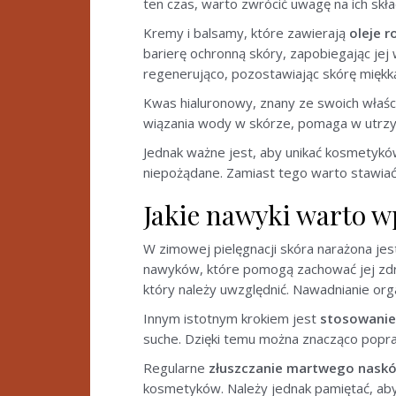
ten czas, warto zwrócić uwagę na ich s
Kremy i balsamy, które zawierają
oleje r
barierę ochronną skóry, zapobiegając jej
regenerująco, pozostawiając skórę miękką
Kwas hialuronowy, znany ze swoich właściw
wiązania wody w skórze, pomaga w utrzy
Jednak ważne jest, aby unikać kosmetyk
niepożądane. Zamiast tego warto stawiać 
Jakie nawyki warto w
W zimowej pielęgnacji skóra narażona je
nawyków, które pomogą zachować jej zdr
który należy uwzględnić. Nawadnianie org
Innym istotnym krokiem jest
stosowanie
suche. Dzięki temu można znacząco popra
Regularne
złuszczanie martwego naskó
kosmetyków. Należy jednak pamiętać, aby n