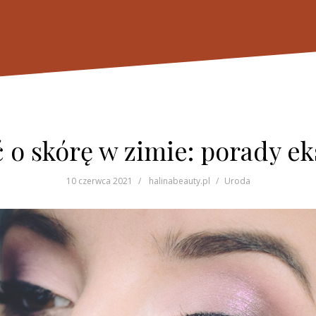
ć o skórę w zimie: porady e
10 czerwca 2021
halinabeauty.pl
Uroda