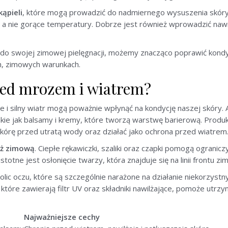
kąpieli
, które mogą prowadzić do nadmiernego wysuszenia skóry. 
a nie gorące temperatury. Dobrze jest również wprowadzić nawilż
 swojej zimowej pielęgnacji, możemy znacząco poprawić kondycj
h, zimowych warunkach.
zed mrozem i wiatrem?
 silny wiatr mogą poważnie wpłynąć na kondycję naszej skóry. Ab
takie jak balsamy i kremy, które tworzą warstwę barierową. Prod
 skórę przed utratą wody oraz działać jako ochrona przed wiatrem
eż zimową
. Ciepłe rękawiczki, szaliki oraz czapki pomogą ogranicz
istotne jest osłonięcie twarzy, która znajduje się na linii frontu 
kolic oczu, które są szczególnie narażone na działanie niekorzy
óre zawierają filtr UV oraz składniki nawilżające, pomoże utrz
Najważniejsze cechy