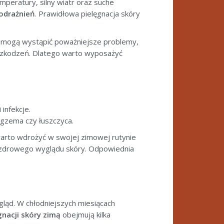
peratury, silny wiatr oraz suche
odrażnień
. Prawidłowa pielęgnacja skóry
o mogą wystąpić poważniejsze problemy,
 uszkodzeń. Dlatego warto wyposażyć
 infekcje.
egzema czy łuszczyca.
warto wdrożyć w swojej zimowej rutynie
do zdrowego wyglądu skóry. Odpowiednia
ląd. W chłodniejszych miesiącach
nacji skóry zimą
obejmują kilka