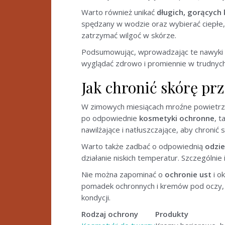
Warto również unikać
długich, gorących 
spędzany w wodzie oraz wybierać ciepłe, 
zatrzymać wilgoć w skórze.
Podsumowując, wprowadzając te nawyki do
wyglądać zdrowo i promiennie w trudnyc
Jak chronić skórę pr
W zimowych miesiącach mroźne powietrze i
po odpowiednie
kosmetyki ochronne
, 
nawilżające i natłuszczające, aby chronić
Warto także zadbać o odpowiednią
odzi
działanie niskich temperatur. Szczególnie 
Nie można zapominać o
ochronie ust
i o
pomadek ochronnych i kremów pod oczy, kt
kondycji.
Rodzaj ochrony
Produkty