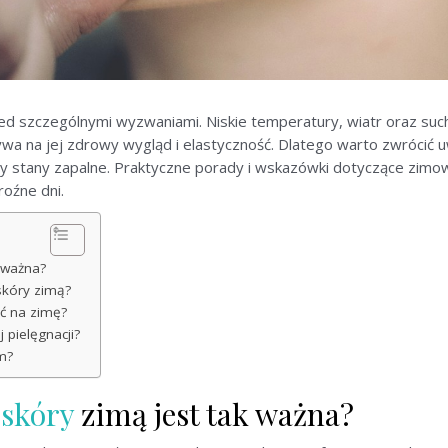
rzed szczególnymi wyzwaniami. Niskie temperatury, wiatr oraz su
ływa na jej zdrowy wygląd i elastyczność. Dlatego warto zwrócić 
czy stany zapalne. Praktyczne porady i wskazówki dotyczące zimo
roźne dni.
 ważna?
skóry zimą?
ać na zimę?
 pielęgnacji?
m?
 skóry
zimą jest tak ważna?