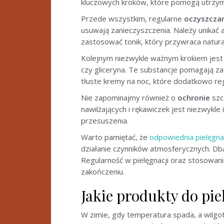
kluczowych kroków, które pomogą utrzyma
Przede wszystkim, regularne
oczyszcza
usuwają zanieczyszczenia. Należy unika
zastosować tonik, który przywraca natura
Kolejnym niezwykle ważnym krokiem jes
czy gliceryna. Te substancje pomagają za
tłuste kremy na noc, które dodatkowo re
Nie zapominajmy również o
ochronie
szc
nawilżających i rękawiczek jest niezwykle 
przesuszenia.
Warto pamiętać, że
odpowiednia pielęgna
działanie czynników atmosferycznych. Dba
Regularność w pielęgnacji oraz stosowani
zakończeniu.
Jakie produkty do pi
W zimie, gdy temperatura spada, a wilgo