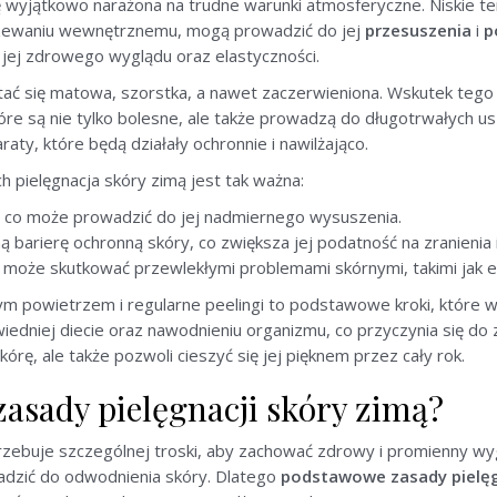
 wyjątkowo narażona na trudne warunki atmosferyczne. Niskie tem
rzewaniu wewnętrznemu, mogą prowadzić do jej
przesuszenia
i
p
 jej zdrowego wyglądu oraz elastyczności.
tać się matowa, szorstka, a nawet zaczerwieniona. Wskutek teg
tóre są nie tylko bolesne, ale także prowadzą do długotrwałych
y, które będą działały ochronnie i nawilżająco.
h pielęgnacja skóry zimą jest tak ważna:
ej, co może prowadzić do jej nadmiernego wysuszenia.
ą barierę ochronną skóry, co zwiększa jej podatność na zranienia i
e może skutkować przewlekłymi problemami skórnymi, takimi jak 
ym powietrzem i regularne peelingi to podstawowe kroki, które 
wiedniej diecie oraz nawodnieniu organizmu, co przyczynia się 
kórę, ale także pozwoli cieszyć się jej pięknem przez cały rok.
zasady pielęgnacji skóry zimą?
rzebuje szczególnej troski, aby zachować zdrowy i promienny wyg
adzić do odwodnienia skóry. Dlatego
podstawowe zasady pielęg