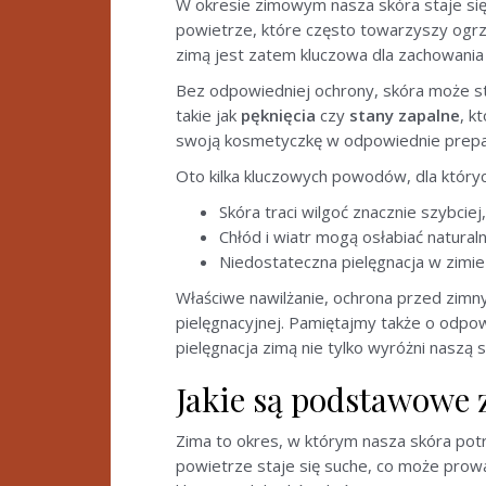
W okresie zimowym nasza skóra staje się
powietrze, które często towarzyszy og
zimą jest zatem kluczowa dla zachowania
Bez odpowiedniej ochrony, skóra może s
takie jak
pęknięcia
czy
stany zapalne
, k
swoją kosmetyczkę w odpowiednie preparat
Oto kilka kluczowych powodów, dla któryc
Skóra traci wilgoć znacznie szybci
Chłód i wiatr mogą osłabiać naturaln
Niedostateczna pielęgnacja w zimi
Właściwe nawilżanie, ochrona przed zimn
pielęgnacyjnej. Pamiętajmy także o odpo
pielęgnacja zimą nie tylko wyróżni naszą s
Jakie są podstawowe 
Zima to okres, w którym nasza skóra pot
powietrze staje się suche, co może prow