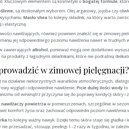
kład. Kluczowym elementem są kosmetyki o
bogatej formule
, któr
oślinne
, są doskonałym wyborem. Olej arganowy, jojoba czy oliw
 wysychaniu.
Masło shea
to kolejny składnik, na który warto zwróc
 i elastyczną.
ości nawilżających, również powinien znaleźć się w zimowej pielę
maniu jej odpowiedniego poziomu nawilżenia nawet w trudnych 
ów zawierających
alkohol
, ponieważ mogą one dodatkowo wysuszać
na produkty z łagodnymi składnikami, które nie podrażnią delikat
prowadzić w zimowej pielęgnacji?
st na działanie niekorzystnych warunków atmosferycznych, dlateg
owy wygląd i odpowiednie nawilżenie.
Picie dużej ilości wody
to
anizmu od wewnątrz przyczynia się do poprawy kondycji skóry i z
 nawilżaczy powietrza
w pomieszczeniach, szczególnie w sezon
wić komfort życia oraz zachować odpowiedni poziom nawilżenia 
rka
to kolejny ważny nawyk. Dzięki temu skóra staje się gładka i 
ie przesadzać, stosując peelingi 1–2 razy w tygodniu, w zależnoś