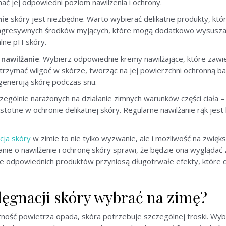
ć jej odpowiedni poziom nawilżenia i ochrony.
nie
skóry jest niezbędne. Warto wybierać delikatne produkty, któr
ć agresywnych środków myjących, które mogą dodatkowo wysuszać
lne pH skóry.
t
nawilżanie
. Wybierz odpowiednie kremy nawilżające, które zawier
trzymać wilgoć w skórze, tworząc na jej powierzchni ochronną b
generują skórę podczas snu.
zególnie narażonych na działanie zimnych warunków części ciała 
istotne w ochronie delikatnej skóry. Regularne nawilżanie rąk jest 
cja skóry
w zimie to nie tylko wyzwanie, ale i możliwość na zwięk
nie o nawilżenie i ochronę skóry sprawi, że będzie ona wyglądać
e odpowiednich produktów przyniosą długotrwałe efekty, które do
elęgnacji skóry wybrać na zimę?
tność powietrza opada, skóra potrzebuje szczególnej troski. Wyb