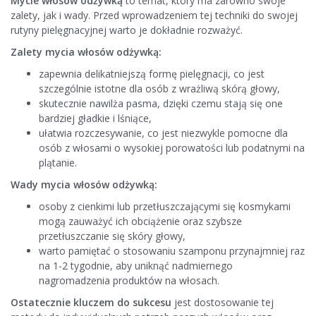
Mycie włosów odżywką
to temat, który ma zarówno swoje
zalety, jak i wady. Przed wprowadzeniem tej techniki do swojej
rutyny pielęgnacyjnej warto je dokładnie rozważyć.
Zalety mycia włosów odżywką:
zapewnia delikatniejszą formę pielęgnacji, co jest
szczególnie istotne dla osób z wrażliwą skórą głowy,
skutecznie nawilża pasma, dzięki czemu stają się one
bardziej gładkie i lśniące,
ułatwia rozczesywanie, co jest niezwykle pomocne dla
osób z włosami o wysokiej porowatości lub podatnymi na
plątanie.
Wady mycia włosów odżywką:
osoby z cienkimi lub przetłuszczającymi się kosmykami
mogą zauważyć ich obciążenie oraz szybsze
przetłuszczanie się skóry głowy,
warto pamiętać o stosowaniu szamponu przynajmniej raz
na 1-2 tygodnie, aby uniknąć nadmiernego
nagromadzenia produktów na włosach.
Ostatecznie kluczem do sukcesu
jest dostosowanie tej