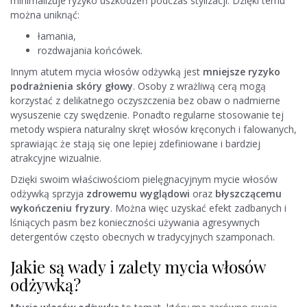
minimalizuje ryzyko uszkodzeń podczas stylizacji. Dzięki temu
można uniknąć:
łamania,
rozdwajania końcówek.
Innym atutem mycia włosów odżywką jest
mniejsze ryzyko
podrażnienia skóry głowy
. Osoby z wrażliwą cerą mogą
korzystać z delikatnego oczyszczenia bez obaw o nadmierne
wysuszenie czy swędzenie. Ponadto regularne stosowanie tej
metody wspiera naturalny skręt włosów kręconych i falowanych,
sprawiając że stają się one lepiej zdefiniowane i bardziej
atrakcyjne wizualnie.
Dzięki swoim właściwościom pielęgnacyjnym mycie włosów
odżywką sprzyja
zdrowemu wyglądowi
oraz
błyszczącemu
wykończeniu fryzury
. Można więc uzyskać efekt zadbanych i
lśniących pasm bez konieczności używania agresywnych
detergentów często obecnych w tradycyjnych szamponach.
Jakie są wady i zalety mycia włosów
odżywką?