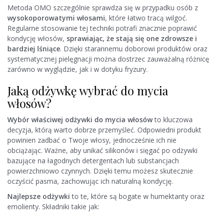
Metoda OMO szczególnie sprawdza się w przypadku osób z
wysokoporowatymi włosami
, które łatwo tracą wilgoć.
Regularne stosowanie tej techniki potrafi znacznie poprawić
kondycję włosów,
sprawiając, że stają się one zdrowsze i
bardziej lśniące
. Dzięki starannemu doborowi produktów oraz
systematycznej pielęgnacji można dostrzec zauważalną różnicę
zarówno w wyglądzie, jak i w dotyku fryzury.
Jaką odżywkę wybrać do mycia
włosów?
Wybór właściwej odżywki do mycia włosów
to kluczowa
decyzja, którą warto dobrze przemyśleć. Odpowiedni produkt
powinien zadbać o Twoje włosy, jednocześnie ich nie
obciążając. Ważne, aby unikać silikonów i sięgać po odżywki
bazujące na łagodnych detergentach lub substancjach
powierzchniowo czynnych. Dzięki temu możesz skutecznie
oczyścić pasma, zachowując ich naturalną kondycję.
Najlepsze odżywki
to te, które są bogate w humektanty oraz
emolienty. Składniki takie jak: