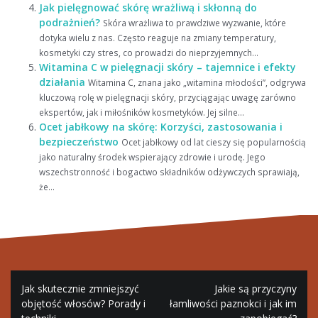
Jak pielęgnować skórę wrażliwą i skłonną do
podrażnień?
Skóra wrażliwa to prawdziwe wyzwanie, które
dotyka wielu z nas. Często reaguje na zmiany temperatury,
kosmetyki czy stres, co prowadzi do nieprzyjemnych...
Witamina C w pielęgnacji skóry – tajemnice i efekty
działania
Witamina C, znana jako „witamina młodości”, odgrywa
kluczową rolę w pielęgnacji skóry, przyciągając uwagę zarówno
ekspertów, jak i miłośników kosmetyków. Jej silne...
Ocet jabłkowy na skórę: Korzyści, zastosowania i
bezpieczeństwo
Ocet jabłkowy od lat cieszy się popularnością
jako naturalny środek wspierający zdrowie i urodę. Jego
wszechstronność i bogactwo składników odżywczych sprawiają,
że...
Nawigacja
Jak skutecznie zmniejszyć
Jakie są przyczyny
wpisu
objętość włosów? Porady i
łamliwości paznokci i jak im