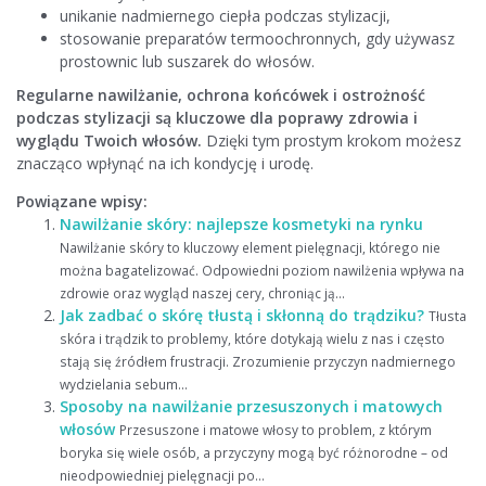
unikanie nadmiernego ciepła podczas stylizacji,
stosowanie preparatów termoochronnych, gdy używasz
prostownic lub suszarek do włosów.
Regularne nawilżanie, ochrona końcówek i ostrożność
podczas stylizacji są kluczowe dla poprawy zdrowia i
wyglądu Twoich włosów.
Dzięki tym prostym krokom możesz
znacząco wpłynąć na ich kondycję i urodę.
Powiązane wpisy:
Nawilżanie skóry: najlepsze kosmetyki na rynku
Nawilżanie skóry to kluczowy element pielęgnacji, którego nie
można bagatelizować. Odpowiedni poziom nawilżenia wpływa na
zdrowie oraz wygląd naszej cery, chroniąc ją...
Jak zadbać o skórę tłustą i skłonną do trądziku?
Tłusta
skóra i trądzik to problemy, które dotykają wielu z nas i często
stają się źródłem frustracji. Zrozumienie przyczyn nadmiernego
wydzielania sebum...
Sposoby na nawilżanie przesuszonych i matowych
włosów
Przesuszone i matowe włosy to problem, z którym
boryka się wiele osób, a przyczyny mogą być różnorodne – od
nieodpowiedniej pielęgnacji po...