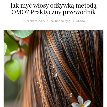
Jak myć włosy odżywką metodą
OMO? Praktyczny przewodnik
21 czerwca 2025
halinabeauty.pl
Uroda