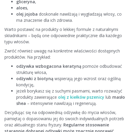
gliceryna
,
aloes
,
olej jojoba
doskonale nawilżają i wygładzają włosy, co
ma znaczenie dla ich zdrowia.
Warto postawić na produkty o lekkiej formule z naturalnymi
składnikami – będą one odpowiednie praktycznie dla każdego
typu włosów.
Zwróć również uwagę na konkretne właściwości dostępnych
produktów. Na przykład:
odżywka wzbogacona keratyną
pomoże odbudować
strukturę włosa,
odżywki z biotyną
wspierają jego wzrost oraz ogólną
kondycję,
jeżeli borykasz się z suchymi pasmami, warto rozważyć
produkty zawierające
olej z kiełków pszenicy
lub
masło
shea
– intensywnie nawilżają i regenerują.
Decydując się na odpowiednią odżywkę do mycia włosów,
pamiętaj o dopasowaniu jej do swoich indywidualnych potrzeb
oraz aktualnego stanu fryzury.
Regularne stosowanie
starannie dobranej odżywki może znacznie poprawić