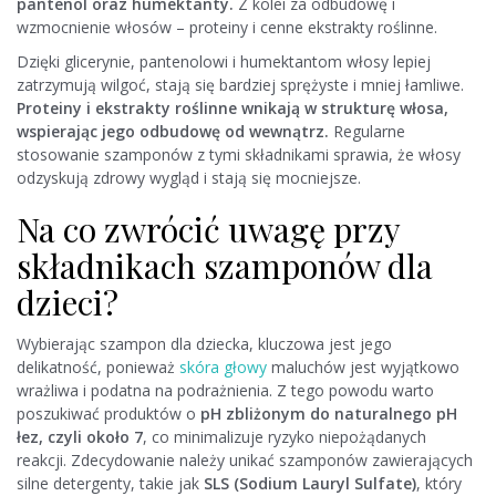
pantenol oraz humektanty.
Z kolei za odbudowę i
wzmocnienie włosów – proteiny i cenne ekstrakty roślinne.
Dzięki glicerynie, pantenolowi i humektantom włosy lepiej
zatrzymują wilgoć, stają się bardziej sprężyste i mniej łamliwe.
Proteiny i ekstrakty roślinne wnikają w strukturę włosa,
wspierając jego odbudowę od wewnątrz.
Regularne
stosowanie szamponów z tymi składnikami sprawia, że włosy
odzyskują zdrowy wygląd i stają się mocniejsze.
Na co zwrócić uwagę przy
składnikach szamponów dla
dzieci?
Wybierając szampon dla dziecka, kluczowa jest jego
delikatność, ponieważ
skóra głowy
maluchów jest wyjątkowo
wrażliwa i podatna na podrażnienia. Z tego powodu warto
poszukiwać produktów o
pH zbliżonym do naturalnego pH
łez, czyli około 7
, co minimalizuje ryzyko niepożądanych
reakcji. Zdecydowanie należy unikać szamponów zawierających
silne detergenty, takie jak
SLS (Sodium Lauryl Sulfate)
, który