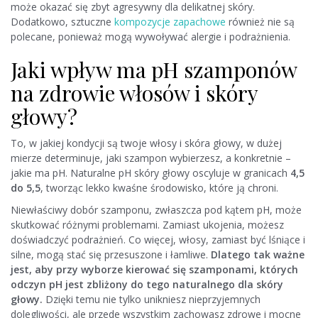
może okazać się zbyt agresywny dla delikatnej skóry.
Dodatkowo, sztuczne
kompozycje zapachowe
również nie są
polecane, ponieważ mogą wywoływać alergie i podrażnienia.
Jaki wpływ ma pH szamponów
na zdrowie włosów i skóry
głowy?
To, w jakiej kondycji są twoje włosy i skóra głowy, w dużej
mierze determinuje, jaki szampon wybierzesz, a konkretnie –
jakie ma pH. Naturalne pH skóry głowy oscyluje w granicach
4,5
do 5,5
, tworząc lekko kwaśne środowisko, które ją chroni.
Niewłaściwy dobór szamponu, zwłaszcza pod kątem pH, może
skutkować różnymi problemami. Zamiast ukojenia, możesz
doświadczyć podrażnień. Co więcej, włosy, zamiast być lśniące i
silne, mogą stać się przesuszone i łamliwe.
Dlatego tak ważne
jest, aby przy wyborze kierować się szamponami, których
odczyn pH jest zbliżony do tego naturalnego dla skóry
głowy.
Dzięki temu nie tylko unikniesz nieprzyjemnych
dolegliwości, ale przede wszystkim zachowasz zdrowe i mocne