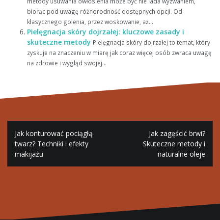
metody usuwania owłosienia może być nie lada wyzwaniem,
biorąc pod uwagę różnorodność dostępnych opcji. Od
klasycznego golenia, przez woskowanie, aż...
Pielęgnacja skóry dojrzałej: kluczowe zasady i
skuteczne metody
Pielęgnacja skóry dojrzałej to temat, który
zyskuje na znaczeniu w miarę jak coraz więcej osób zwraca uwagę
na zdrowie i wygląd swojej...
Nawigacja
Jak konturować pociągłą
Jak zagęścić brwi?
wpisu
twarz? Techniki i efekty
Skuteczne metody i
makijażu
naturalne oleje