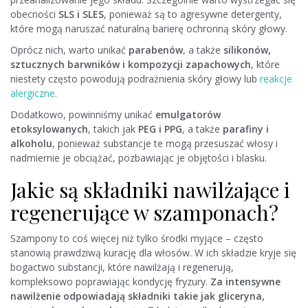
obecności
SLS i SLES
, ponieważ są to agresywne detergenty,
które mogą naruszać naturalną barierę ochronną skóry głowy.
Oprócz nich, warto unikać
parabenów
, a także
silikonów,
sztucznych barwników i kompozycji zapachowych
, które
niestety często powodują podrażnienia skóry głowy lub
reakcje
alergiczne
.
Dodatkowo, powinniśmy unikać
emulgatorów
etoksylowanych
, takich jak
PEG i PPG
, a także
parafiny i
alkoholu
, ponieważ substancje te mogą przesuszać włosy i
nadmiernie je obciążać, pozbawiając je objętości i blasku.
Jakie są składniki nawilżające i
regenerujące w szamponach?
Szampony to coś więcej niż tylko środki myjące – często
stanowią prawdziwą kurację dla włosów. W ich składzie kryje się
bogactwo substancji, które nawilżają i regenerują,
kompleksowo poprawiając kondycję fryzury.
Za intensywne
nawilżenie odpowiadają składniki takie jak gliceryna,