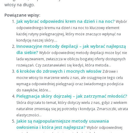
włosy na długo.
Powiązane wpisy:
Jak wybrać odpowiedni krem na dzień i na noc?
Wybór
odpowiedniego kremu na dzień i na noc to kluczowy element
każdej rutyny pielęgnacyjnej, który może znacząco wpłynąć na
kondycję naszej skóry....
Innowacyjne metody depilacji – jak wybrać najlepszą
dla siebie?
Wybór odpowiedniej metody depilacji może być nie
lada wyzwaniem, zwłaszcza w obliczu bogatej oferty dostępnych
rozwiązań. Czy zastanawiałeś się kiedyś, która metoda...
6 kroków do zdrowych i mocnych włosów
Zdrowe i
mocne włosy to marzenie wielu z nas, ale osiągnięcie tego celu
wymaga odpowiedniej pielęgnacji oraz świadomego podejścia
do nawyków, które...
Pielęgnacja skóry dojrzałej – jak zatrzymać młodość?
Skóra dojrzała to temat, który dotyczy wielu z nas, gdyż z wiekiem
naturalnie zmieniają się jej potrzeby i kondycja. Zmarszczki, utrata
elastyczności...
Jakie są najpopularniejsze metody usuwania
owłosienia i która jest najlepsza?
Wybór odpowiedniej