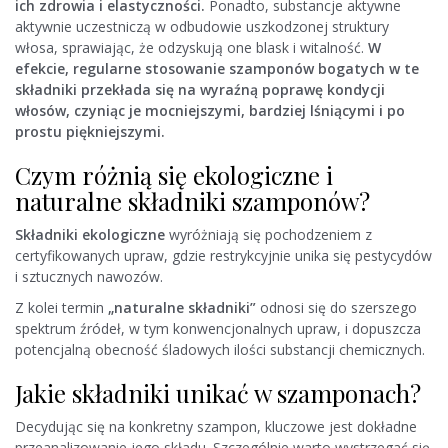
ich zdrowia i elastyczności.
Ponadto, substancje aktywne
aktywnie uczestniczą w odbudowie uszkodzonej struktury
włosa, sprawiając, że odzyskują one blask i witalność.
W
efekcie, regularne stosowanie szamponów bogatych w te
składniki przekłada się na wyraźną poprawę kondycji
włosów, czyniąc je mocniejszymi, bardziej lśniącymi i po
prostu piękniejszymi.
Czym różnią się ekologiczne i
naturalne składniki szamponów?
Składniki ekologiczne
wyróżniają się pochodzeniem z
certyfikowanych upraw, gdzie restrykcyjnie unika się pestycydów
i sztucznych nawozów.
Z kolei termin
„naturalne składniki”
odnosi się do szerszego
spektrum źródeł, w tym konwencjonalnych upraw, i dopuszcza
potencjalną obecność śladowych ilości substancji chemicznych.
Jakie składniki unikać w szamponach?
Decydując się na konkretny szampon, kluczowe jest dokładne
przeanalizowanie jego składu. Szczególnie warto wystrzegać się