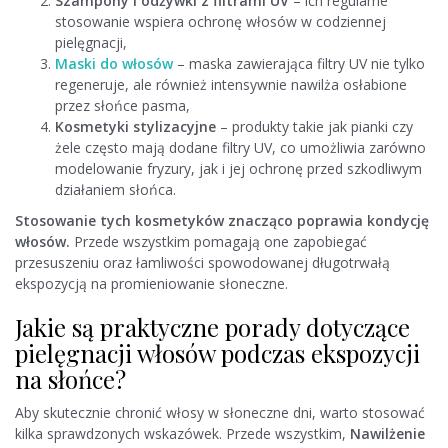
Szampony i odżywki z filtrami UV
– ich regularne
stosowanie wspiera ochronę włosów w codziennej
pielęgnacji,
Maski do włosów
– maska zawierająca filtry UV nie tylko
regeneruje, ale również intensywnie nawilża osłabione
przez słońce pasma,
Kosmetyki stylizacyjne
– produkty takie jak pianki czy
żele często mają dodane filtry UV, co umożliwia zarówno
modelowanie fryzury, jak i jej ochronę przed szkodliwym
działaniem słońca.
Stosowanie tych kosmetyków znacząco poprawia kondycję
włosów.
Przede wszystkim pomagają one zapobiegać
przesuszeniu oraz łamliwości spowodowanej długotrwałą
ekspozycją na promieniowanie słoneczne.
Jakie są praktyczne porady dotyczące
pielęgnacji włosów podczas ekspozycji
na słońce?
Aby skutecznie chronić włosy w słoneczne dni, warto stosować
kilka sprawdzonych wskazówek. Przede wszystkim,
Nawilżenie