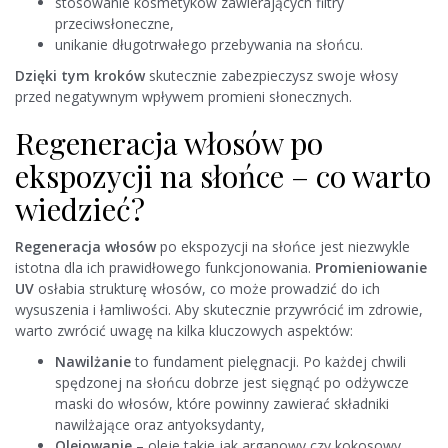
stosowanie kosmetyków zawierających filtry
przeciwsłoneczne,
unikanie długotrwałego przebywania na słońcu.
Dzięki tym kroków
skutecznie zabezpieczysz swoje włosy
przed negatywnym wpływem promieni słonecznych.
Regeneracja włosów po
ekspozycji na słońce – co warto
wiedzieć?
Regeneracja włosów
po ekspozycji na słońce jest niezwykle
istotna dla ich prawidłowego funkcjonowania.
Promieniowanie
UV
osłabia strukturę włosów, co może prowadzić do ich
wysuszenia i łamliwości. Aby skutecznie przywrócić im zdrowie,
warto zwrócić uwagę na kilka kluczowych aspektów:
Nawilżanie
to fundament pielęgnacji. Po każdej chwili
spędzonej na słońcu dobrze jest sięgnąć po odżywcze
maski do włosów, które powinny zawierać składniki
nawilżające oraz antyoksydanty,
Olejowanie
– oleje takie jak arganowy czy kokosowy