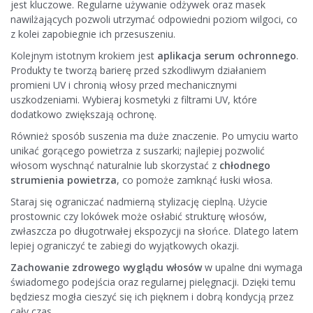
jest kluczowe. Regularne używanie odżywek oraz masek
nawilżających pozwoli utrzymać odpowiedni poziom wilgoci, co
z kolei zapobiegnie ich przesuszeniu.
Kolejnym istotnym krokiem jest
aplikacja serum ochronnego
.
Produkty te tworzą barierę przed szkodliwym działaniem
promieni UV i chronią włosy przed mechanicznymi
uszkodzeniami. Wybieraj kosmetyki z filtrami UV, które
dodatkowo zwiększają ochronę.
Również sposób suszenia ma duże znaczenie. Po umyciu warto
unikać gorącego powietrza z suszarki; najlepiej pozwolić
włosom wyschnąć naturalnie lub skorzystać z
chłodnego
strumienia powietrza
, co pomoże zamknąć łuski włosa.
Staraj się ograniczać nadmierną stylizację cieplną. Użycie
prostownic czy lokówek może osłabić strukturę włosów,
zwłaszcza po długotrwałej ekspozycji na słońce. Dlatego latem
lepiej ograniczyć te zabiegi do wyjątkowych okazji.
Zachowanie zdrowego wyglądu włosów
w upalne dni wymaga
świadomego podejścia oraz regularnej pielęgnacji. Dzięki temu
będziesz mogła cieszyć się ich pięknem i dobrą kondycją przez
cały czas.