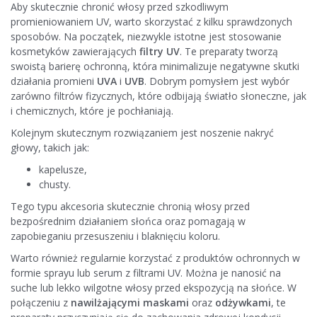
Aby skutecznie chronić włosy przed szkodliwym
promieniowaniem UV, warto skorzystać z kilku sprawdzonych
sposobów. Na początek, niezwykle istotne jest stosowanie
kosmetyków zawierających
filtry UV
. Te preparaty tworzą
swoistą barierę ochronną, która minimalizuje negatywne skutki
działania promieni
UVA
i
UVB
. Dobrym pomysłem jest wybór
zarówno filtrów fizycznych, które odbijają światło słoneczne, jak
i chemicznych, które je pochłaniają.
Kolejnym skutecznym rozwiązaniem jest noszenie nakryć
głowy, takich jak:
kapelusze,
chusty.
Tego typu akcesoria skutecznie chronią włosy przed
bezpośrednim działaniem słońca oraz pomagają w
zapobieganiu przesuszeniu i blaknięciu koloru.
Warto również regularnie korzystać z produktów ochronnych w
formie sprayu lub serum z filtrami UV. Można je nanosić na
suche lub lekko wilgotne włosy przed ekspozycją na słońce. W
połączeniu z
nawilżającymi maskami
oraz
odżywkami
, te